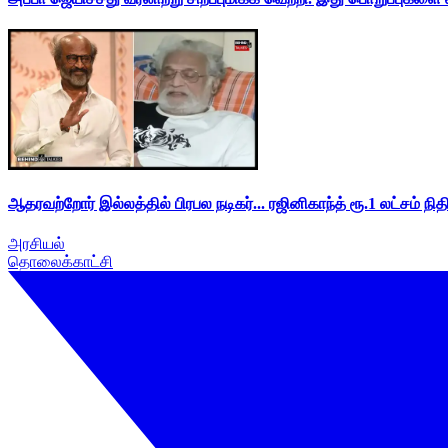
ஆதரவற்றோர் இல்லத்தில் பிரபல நடிகர்... ரஜினிகாந்த் ரூ.1 லட்சம் நித
அரசியல்
தொலைக்காட்சி