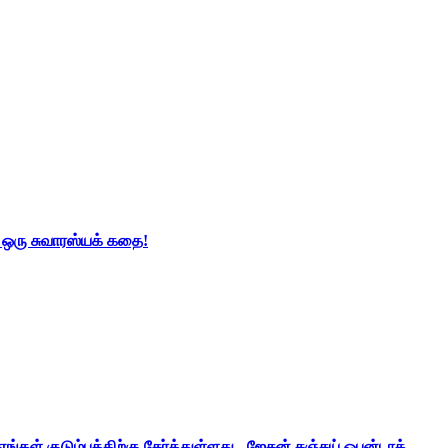
் ஒரு சுவாரஸ்யக் கதை!
ங்கள் குடும்பத்திற்கு சேர்த்துள்ளது - ஜேசன் சஞ்சய் ஒபன்டாக்