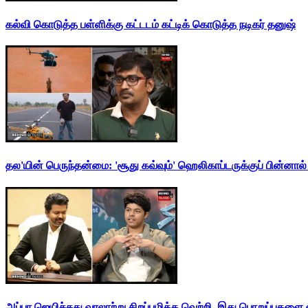
கல்வி கொடுத்த பள்ளிக்கு கட்டடம் கட்டிக் கொடுத்த நடிகர் தனுஷ்
தல'யின் பெருந்தன்மை: 'சூது கவ்வும்' ஹெலிகாப்டருக்குப் பின்னால
அப்பா ஜெயிச்சது வரலாற்று சிறப்புமிக்க வெற்றி. இது பொறுப்புகளை எ