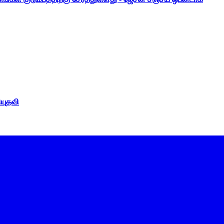
ியுதவி