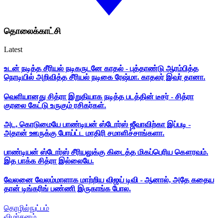
தொலைக்காட்சி
Latest
உடன் நடித்த சீரியல் நடிகருடனே காதல் - புத்தாண்டு ஆரம்பித்த
நொடியில் அறிவித்த சீரியல் நடிகை ரேஷ்மா. காதலர் இவர் தானா.
வெளியானது சித்ரா இறுதியாக நடித்த படத்தின் டீசர் - சித்ரா
குரலை கேட்டு உருகும் ரசிகர்கள்.
அட, கொடுமையே பாண்டியன் ஸ்டோர்ஸ் ஜீவாவிற்கா இப்படி -
அதான் ஊருக்கு போய்ட்ட மாதிரி சமாளிச்சாங்களா.
பாண்டியன் ஸ்டோர்ஸ் சீரியலுக்கு கிடைத்த மிகப்பெரிய கௌரவம்.
இத பாக்க சித்ரா இல்லையே.
வேலனை வேலம்மாளாக மாற்றிய விஜய் டிவி - ஆனால், அதே கதைய
தான் டிங்கரிங் பண்ணி இருகாங்க போல.
தொழில்நுட்பம்
விமர்சனம்