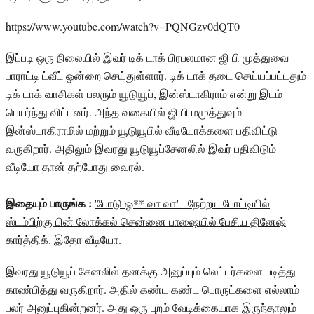
https://www.youtube.com/watch?v=PQNGzv0dQT0
இப்படி ஒரு நிலையில் இவர் டிக் டாக் பிரபலமான ஜி பி முத்துவை
பாராட்டி ட்வீட் ஒன்றை செய்துள்ளார். டிக் டாக் தடை செய்யப்பட்டதும்
டிக் டாக் வாசிகள் பலரும் யூடுயூப், இன்ஸ்டாகிராம் என்று இடம்
பெயர்ந்து விட்டனர். அந்த வகையில் ஜி பி மமுத்துவும்
இன்ஸ்டாகிராமில் மற்றும் யூடுயூபில் வீடியோக்களை பதிவிட்டு
வருகிறார். அதிலும் இவரது யூடுயூப்சேனலில் இவர் பதிவிடும்
வீடியோ தான் தற்போது வைரல்.
இதையும் பாருங்க :
'போடு ஓ** வா வா' - நேற்றய போட்டியில்
ஸ்டம்பிற்கு பின் லோக்கல் சென்னை பாஷையில் பேசிய தினேஷ்
கார்த்திக். இதோ வீடியோ.
இவரது யூடுயூப் சேனலில் தனக்கு அனுப்பும் லெட்டர்களை படித்து
காண்பித்து வருகிறார். அதில் கண்ட கண்ட பொருட்களை எல்லாம்
பலர் அனுப்புகின்றனர். அது ஒரு புறம் வேடிக்கையாக இருந்தாலும்