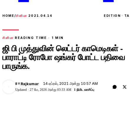
HOME
/
சினிமா
2021.04.14
EDITION · TA
சினிமா
READING TIME ·
1
MIN
ஜி பி முத்துவின் லெட்டர் காமெடிகள் -
பாராட்டி ரோபோ ஷங்கர் போட்ட பதிவை
பாருங்க.
14 ஏப்ரல், 2021 அன்று 10:57 AM
Rajkumar
BY
Updated ·
27 மே, 2026 அன்று 03:33 AM
1 நிமிட வாசிப்பு