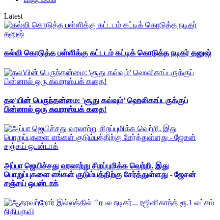
Latest
கல்வி கொடுத்த பள்ளிக்கு கட்டடம் கட்டிக் கொடுத்த நடிகர் தனுஷ்
தல'யின் பெருந்தன்மை: 'சூது கவ்வும்' ஹெலிகாப்டருக்குப்
பின்னால் ஒரு சுவாரஸ்யக் கதை!
அப்பா ஜெயிச்சது வரலாற்று சிறப்புமிக்க வெற்றி. இது
பொறுப்புகளை எங்கள் குடும்பத்திற்கு சேர்த்துள்ளது - ஜேசன்
சஞ்சய் ஒபன்டாக்