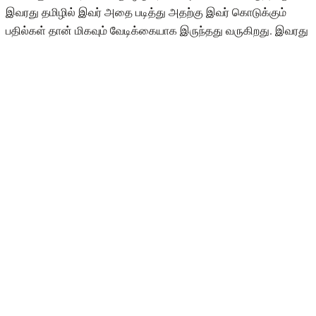
இவரது தமிழில் இவர் அதை படித்து அதற்கு இவர் கொடுக்கும்
பதில்கள் தான் மிகவும் வேடிக்கையாக இருந்தது வருகிறது. இவரது
வீடியோகளுக்கு ரசிகர்கள் மத்தியில் பெரும் ஆதரவும் கிடைத்து
வருகிறது.
https://twitter.com/imroboshankar/status/1380826684216078343
இப்படி ஒரு நிலையில் இவரை பாராட்டி ரோபோ சங்கர் ட்வீட் ஒன்றை
செய்துள்ளார். அதில், ஜி பி முத்து பற்றிய புகைப்படத்தை
பதிவிட்டுள்ளார். அந்த புகைப்படத்தில் 'ஸ்டூடியோ கிடையாது ,
கவர்ச்சியான புகைப்படம் கிடையாது, எடிட் கிடையாது , வித
விதமான துணி கிடையாது, பார்வையாளர்களை சப்ஸ்கிரைப் செய்ய
சொல்வது கிடையாது இருப்பினும் வேகமாக வளரும் யூடுயூப்
சேனல். தபால் சேவையை மீடுடெடுத்த மீட்பாளர் ஜி பி முத்து. 'என்று
குறிப்பிடப்பட்டுள்ளது. இந்த பதிவு தற்போது வைரலாக பரவி
வருகிறது.