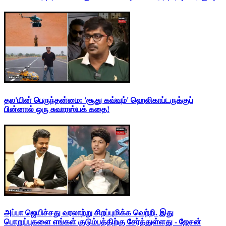
தல'யின் பெருந்தன்மை: 'சூது கவ்வும்' ஹெலிகாப்டருக்குப்
பின்னால் ஒரு சுவாரஸ்யக் கதை!
அப்பா ஜெயிச்சது வரலாற்று சிறப்புமிக்க வெற்றி. இது
பொறுப்புகளை எங்கள் குடும்பத்திற்கு சேர்த்துள்ளது - ஜேசன்