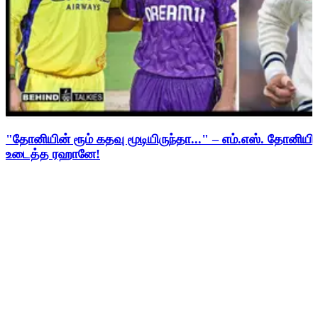
"தோனியின் ரூம் கதவு மூடியிருந்தா..." – எம்.எஸ். தோனி
உடைத்த ரஹானே!