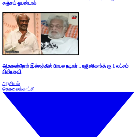
சஞ்சய் ஒபன்டாக்
ஆதரவற்றோர் இல்லத்தில் பிரபல நடிகர்... ரஜினிகாந்த் ரூ.1 லட்சம்
நிதியுதவி
அரசியல்
தொலைக்காட்சி