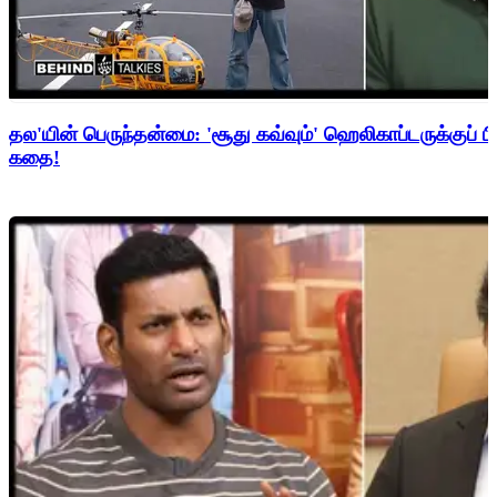
தல'யின் பெருந்தன்மை: 'சூது கவ்வும்' ஹெலிகாப்டருக்குப் ப
கதை!