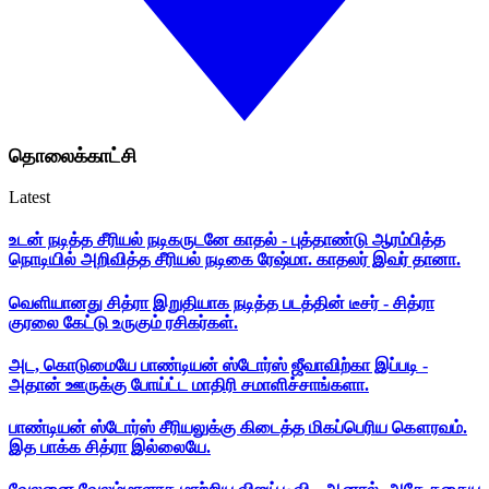
தொலைக்காட்சி
Latest
உடன் நடித்த சீரியல் நடிகருடனே காதல் - புத்தாண்டு ஆரம்பித்த
நொடியில் அறிவித்த சீரியல் நடிகை ரேஷ்மா. காதலர் இவர் தானா.
வெளியானது சித்ரா இறுதியாக நடித்த படத்தின் டீசர் - சித்ரா
குரலை கேட்டு உருகும் ரசிகர்கள்.
அட, கொடுமையே பாண்டியன் ஸ்டோர்ஸ் ஜீவாவிற்கா இப்படி -
அதான் ஊருக்கு போய்ட்ட மாதிரி சமாளிச்சாங்களா.
பாண்டியன் ஸ்டோர்ஸ் சீரியலுக்கு கிடைத்த மிகப்பெரிய கௌரவம்.
இத பாக்க சித்ரா இல்லையே.