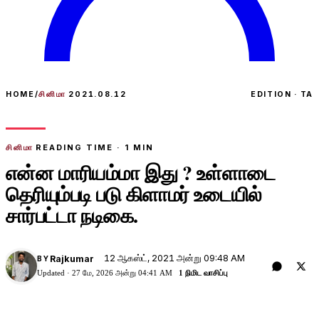
HOME
/
சினிமா
2021.08.12
EDITION · TA
சினிமா
READING TIME ·
1
MIN
என்ன மாரியம்மா இது ? உள்ளாடை
தெரியும்படி படு கிளாமர் உடையில்
சார்பட்டா நடிகை.
12 ஆகஸ்ட், 2021 அன்று 09:48 AM
Rajkumar
BY
Updated ·
27 மே, 2026 அன்று 04:41 AM
1 நிமிட வாசிப்பு