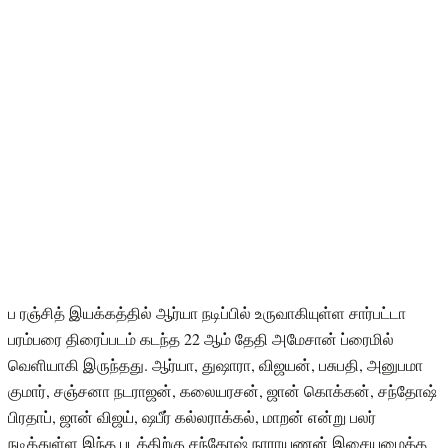
ப ரஞ்சித் இயக்கத்தில் ஆர்யா நடிப்பில் உருவாகியுள்ள சார்பட்டா
பரம்பரை திரைப்படம் கடந்த 22 ஆம் தேதி அமேசான் ப்ரைமில்
வெளியாகி இருந்தது. ஆர்யா, துஷாரா, விஜயன், பசுபதி, அனுபமா
குமார், சஞ்சனா நடராஜன், கலையரசன், ஜான் கொக்கன், சந்தோஷ்
பிரதாப், ஜான் விஜய், ஷபீர் கல்லராக்கல், மாறன் என்று பலர்
நடித்துள்ள இந்த படத்திற்கு சந்தோஷ் நாராயணன் இசையமைத்த