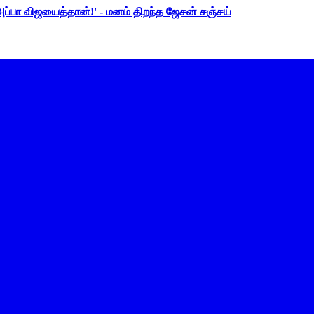
 அப்பா விஜயைத்தான்!' - மனம் திறந்த ஜேசன் சஞ்சய்