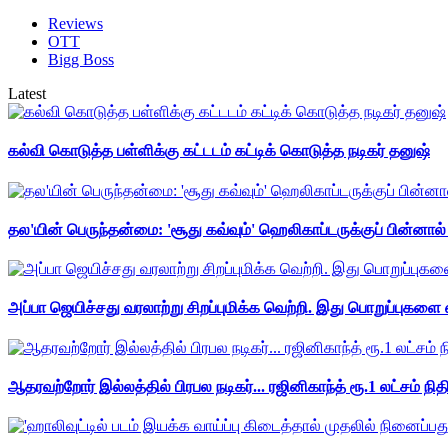
Reviews
OTT
Bigg Boss
Latest
கல்வி கொடுத்த பள்ளிக்கு கட்டடம் கட்டிக் கொடுத்த நடிகர் தனுஷ்
தல'யின் பெருந்தன்மை: 'சூது கவ்வும்' ஹெலிகாப்டருக்குப் பின்னால
அப்பா ஜெயிச்சது வரலாற்று சிறப்புமிக்க வெற்றி. இது பொறுப்புகளை எ
ஆதரவற்றோர் இல்லத்தில் பிரபல நடிகர்... ரஜினிகாந்த் ரூ.1 லட்சம் நித