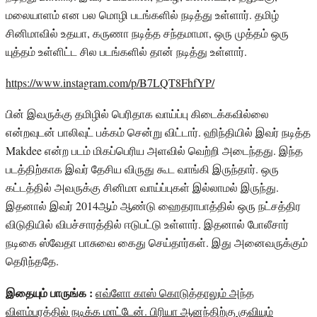
மலையாளம் என பல மொழி படங்களில் நடித்து உள்ளார். தமிழ்
சினிமாவில் உதயா, கருணா நடித்த சந்தமாமா, ஒரு முத்தம் ஒரு
யுத்தம் உள்ளிட்ட சில படங்களில் தான் நடித்து உள்ளார்.
https://www.instagram.com/p/B7LQT8FhfYP/
பின் இவருக்கு தமிழில் பெரிதாக வாய்ப்பு கிடைக்கவில்லை
என்றவுடன் பாலிவுட் பக்கம் சென்று விட்டார். ஹிந்தியில் இவர் நடித்த
Makdee என்ற படம் மிகப்பெரிய அளவில் வெற்றி அடைந்தது. இந்த
படத்திற்காக இவர் தேசிய விருது கூட வாங்கி இருந்தார். ஒரு
கட்டத்தில் அவருக்கு சினிமா வாய்ப்புகள் இல்லாமல் இருந்து.
இதனால் இவர் 2014ஆம் ஆண்டு ஹைதராபாத்தில் ஒரு நட்சத்திர
விடுதியில் விபச்சாரத்தில் ஈடுபட்டு உள்ளார். இதனால் போலீசார்
நடிகை ஸ்வேதா பாசுவை கைது செய்தார்கள். இது அனைவருக்கும்
தெரிந்ததே.
இதையும் பாருங்க :
எவ்ளோ காஸ் கொடுத்தாலும் அந்த
விளம்பரத்தில் நடிக்க மாட்டேன். பிரியா ஆனந்திற்கு குவியும்