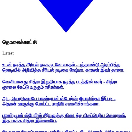
தொலைக்காட்சி
Latest
உடன் நடித்த சீரியல் நடிகருடனே காதல் - புத்தாண்டு ஆரம்பித்த
நொடியில் அறிவித்த சீரியல் நடிகை ரேஷ்மா. காதலர் இவர் தானா.
வெளியானது சித்ரா இறுதியாக நடித்த படத்தின் டீசர் - சித்ரா
குரலை கேட்டு உருகும் ரசிகர்கள்.
அட, கொடுமையே பாண்டியன் ஸ்டோர்ஸ் ஜீவாவிற்கா இப்படி -
அதான் ஊருக்கு போய்ட்ட மாதிரி சமாளிச்சாங்களா.
பாண்டியன் ஸ்டோர்ஸ் சீரியலுக்கு கிடைத்த மிகப்பெரிய கௌரவம்.
இத பாக்க சித்ரா இல்லையே.