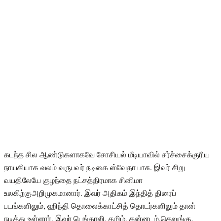
கடந்த சில ஆண்டுகளாகவே சோசியல் மீடியாவில் சர்ச்சைக்குரிய
நாயகியாக வலம் வருபவர் நடிகை ஸ்வேதா பாசு. இவர் சிறு
வயதிலேயே குழந்தை நட்சத்திரமாக சினிமா
உலகிற்குஅறிமுகமானார். இவர் அதிகம் இந்தித் திரைப்
படங்களிலும், ஹிந்தி தொலைக்காட்சித் தொடர்களிலும் தான்
நடித்து உள்ளார். இவர் பெங்காலி, தமிழ், கன்னடம்,தெலுங்கு,