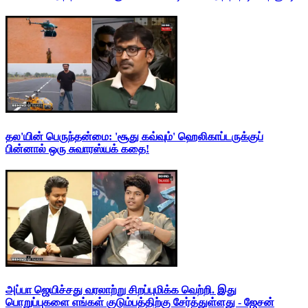
தல'யின் பெருந்தன்மை: 'சூது கவ்வும்' ஹெலிகாப்டருக்குப்
பின்னால் ஒரு சுவாரஸ்யக் கதை!
அப்பா ஜெயிச்சது வரலாற்று சிறப்புமிக்க வெற்றி. இது
பொறுப்புகளை எங்கள் குடும்பத்திற்கு சேர்த்துள்ளது - ஜேசன்