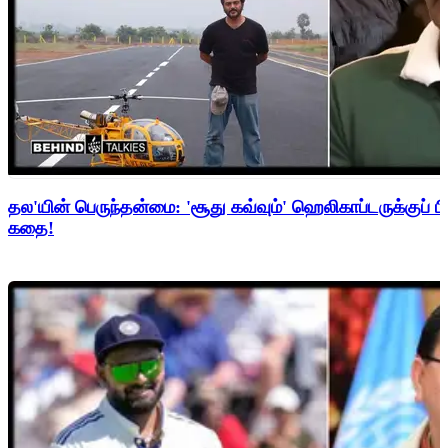
தல'யின் பெருந்தன்மை: 'சூது கவ்வும்' ஹெலிகாப்டருக்குப் ப
கதை!