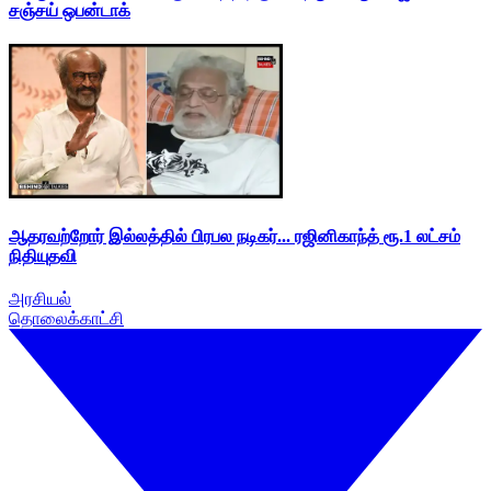
சஞ்சய் ஒபன்டாக்
ஆதரவற்றோர் இல்லத்தில் பிரபல நடிகர்... ரஜினிகாந்த் ரூ.1 லட்சம்
நிதியுதவி
அரசியல்
தொலைக்காட்சி