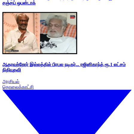
சஞ்சய் ஒபன்டாக்
ஆதரவற்றோர் இல்லத்தில் பிரபல நடிகர்... ரஜினிகாந்த் ரூ.1 லட்சம்
நிதியுதவி
அரசியல்
தொலைக்காட்சி