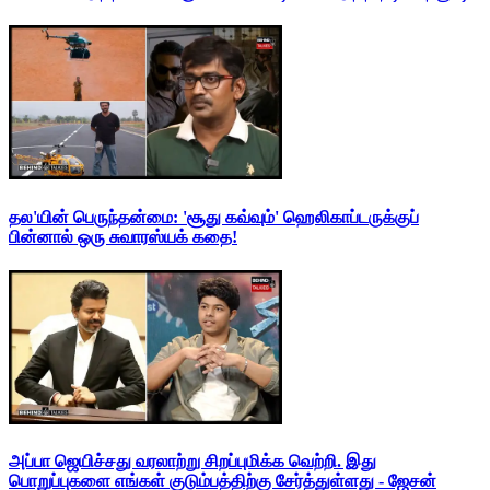
தல'யின் பெருந்தன்மை: 'சூது கவ்வும்' ஹெலிகாப்டருக்குப்
பின்னால் ஒரு சுவாரஸ்யக் கதை!
அப்பா ஜெயிச்சது வரலாற்று சிறப்புமிக்க வெற்றி. இது
பொறுப்புகளை எங்கள் குடும்பத்திற்கு சேர்த்துள்ளது - ஜேசன்