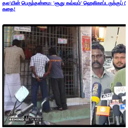
தல'யின் பெருந்தன்மை: 'சூது கவ்வும்' ஹெலிகாப்டருக்குப் ப
கதை!