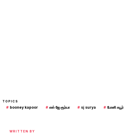
TOPICS
#
booney kapoor
#
எஸ் ஜே சூர்யா
#
sj surya
#
போனி கபூர்
WRITTEN BY