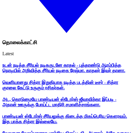
தொலைக்காட்சி
Latest
உடன் நடித்த சீரியல் நடிகருடனே காதல் - புத்தாண்டு ஆரம்பித்த
நொடியில் அறிவித்த சீரியல் நடிகை ரேஷ்மா. காதலர் இவர் தானா.
வெளியானது சித்ரா இறுதியாக நடித்த படத்தின் டீசர் - சித்ரா
குரலை கேட்டு உருகும் ரசிகர்கள்.
அட, கொடுமையே பாண்டியன் ஸ்டோர்ஸ் ஜீவாவிற்கா இப்படி -
அதான் ஊருக்கு போய்ட்ட மாதிரி சமாளிச்சாங்களா.
பாண்டியன் ஸ்டோர்ஸ் சீரியலுக்கு கிடைத்த மிகப்பெரிய கௌரவம்.
இத பாக்க சித்ரா இல்லையே.