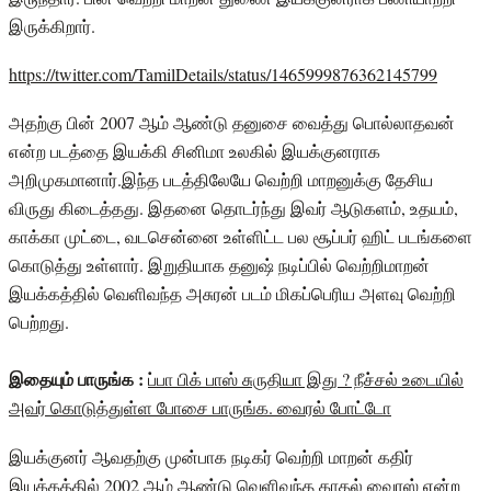
இருக்கிறார்.
https://twitter.com/TamilDetails/status/1465999876362145799
அதற்கு பின் 2007 ஆம் ஆண்டு தனுசை வைத்து பொல்லாதவன்
என்ற படத்தை இயக்கி சினிமா உலகில் இயக்குனராக
அறிமுகமானார்.இந்த படத்திலேயே வெற்றி மாறனுக்கு தேசிய
விருது கிடைத்தது. இதனை தொடர்ந்து இவர் ஆடுகளம், உதயம்,
காக்கா முட்டை, வடசென்னை உள்ளிட்ட பல சூப்பர் ஹிட் படங்களை
கொடுத்து உள்ளார். இறுதியாக தனுஷ் நடிப்பில் வெற்றிமாறன்
இயக்கத்தில் வெளிவந்த அசுரன் படம் மிகப்பெரிய அளவு வெற்றி
பெற்றது.
இதையும் பாருங்க :
ப்பா பிக் பாஸ் சுருதியா இது ? நீச்சல் உடையில்
அவர் கொடுத்துள்ள போசை பாருங்க. வைரல் போட்டோ
இயக்குனர் ஆவதற்கு முன்பாக நடிகர் வெற்றி மாறன் கதிர்
இயக்கத்தில் 2002 ஆம் ஆண்டு வெளிவந்த காதல் வைரஸ் என்ற