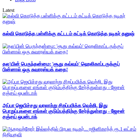
Latest
கல்வி கொடுத்த பள்ளிக்கு கட்டடம் கட்டிக் கொடுத்த நடிகர் தனுஷ்
தல'யின் பெருந்தன்மை: 'சூது கவ்வும்' ஹெலிகாப்டருக்குப்
பின்னால் ஒரு சுவாரஸ்யக் கதை!
அப்பா ஜெயிச்சது வரலாற்று சிறப்புமிக்க வெற்றி. இது
பொறுப்புகளை எங்கள் குடும்பத்திற்கு சேர்த்துள்ளது - ஜேசன்
சஞ்சய் ஒபன்டாக்