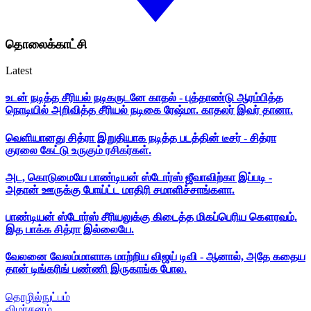
தொலைக்காட்சி
Latest
உடன் நடித்த சீரியல் நடிகருடனே காதல் - புத்தாண்டு ஆரம்பித்த
நொடியில் அறிவித்த சீரியல் நடிகை ரேஷ்மா. காதலர் இவர் தானா.
வெளியானது சித்ரா இறுதியாக நடித்த படத்தின் டீசர் - சித்ரா
குரலை கேட்டு உருகும் ரசிகர்கள்.
அட, கொடுமையே பாண்டியன் ஸ்டோர்ஸ் ஜீவாவிற்கா இப்படி -
அதான் ஊருக்கு போய்ட்ட மாதிரி சமாளிச்சாங்களா.
பாண்டியன் ஸ்டோர்ஸ் சீரியலுக்கு கிடைத்த மிகப்பெரிய கௌரவம்.
இத பாக்க சித்ரா இல்லையே.
வேலனை வேலம்மாளாக மாற்றிய விஜய் டிவி - ஆனால், அதே கதைய
தான் டிங்கரிங் பண்ணி இருகாங்க போல.
தொழில்நுட்பம்
விமர்சனம்