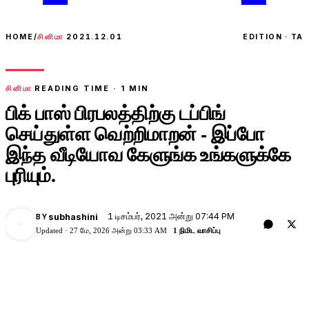
HOME
/
சினிமா
2021.12.01
EDITION · TA
சினிமா
READING TIME ·
1
MIN
பிக் பாஸ் பிரபலத்திற்கு டப்பிங்
செய்துள்ள வெற்றிமாறன் - இப்போ
இந்த வீடியோவ கேளுங்க உங்களுக்கே
புரியும்.
1 டிசம்பர், 2021 அன்று 07:44 PM
subhashini
BY
Updated ·
27 மே, 2026 அன்று 03:33 AM
1 நிமிட வாசிப்பு