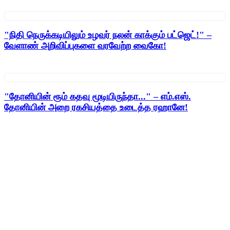
"நிதி நெருக்கடியிலும் உழவர் நலன் காக்கும் பட்ஜெட்!" –
வேளாண் அறிவிப்புகளை வரவேற்ற வைகோ!
"தோனியின் ரூம் கதவு மூடியிருந்தா..." – எம்.எஸ்.
தோனியின் அறை ரகசியத்தை உடைத்த ரஹானே!