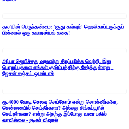
தல'யின் பெருந்தன்மை: 'சூது கவ்வும்' ஹெலிகாப்டருக்குப்
பின்னால் ஒரு சுவாரஸ்யக் கதை!
அப்பா ஜெயிச்சது வரலாற்று சிறப்புமிக்க வெற்றி. இது
பொறுப்புகளை எங்கள் குடும்பத்திற்கு சேர்த்துள்ளது -
ஜேசன் சஞ்சய் ஒபன்டாக்
ரூ.4000 கோடி செலவு செய்தோம் என்று சொன்னீர்களே,
சென்னையில் செய்தீர்களா? அல்லது சிங்கப்பூரில்
செய்தீர்களா? என்று அதற்கு இப்போது வரை பதில்
வரவில்லை - நடிகர் விஷால்