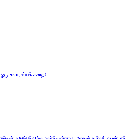
் ஒரு சுவாரஸ்யக் கதை!
ங்கள் குடும்பத்திற்கு சேர்த்துள்ளது - ஜேசன் சஞ்சய் ஒபன்டாக்