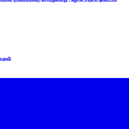
ியுதவி