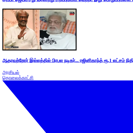
ஆதரவற்றோர் இல்லத்தில் பிரபல நடிகர்... ரஜினிகாந்த் ரூ.1 லட்சம் நித
அரசியல்
தொலைக்காட்சி