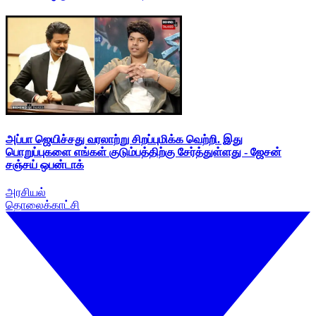
அப்பா ஜெயிச்சது வரலாற்று சிறப்புமிக்க வெற்றி. இது
பொறுப்புகளை எங்கள் குடும்பத்திற்கு சேர்த்துள்ளது - ஜேசன்
சஞ்சய் ஒபன்டாக்
அரசியல்
தொலைக்காட்சி