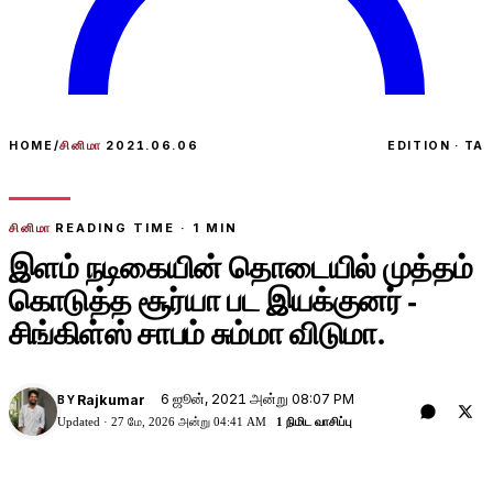
HOME
/
சினிமா
2021.06.06
EDITION · TA
சினிமா
READING TIME ·
1
MIN
இளம் நடிகையின் தொடையில் முத்தம்
கொடுத்த சூர்யா பட இயக்குனர் -
சிங்கிள்ஸ் சாபம் சும்மா விடுமா.
6 ஜூன், 2021 அன்று 08:07 PM
Rajkumar
BY
Updated ·
27 மே, 2026 அன்று 04:41 AM
1 நிமிட வாசிப்பு