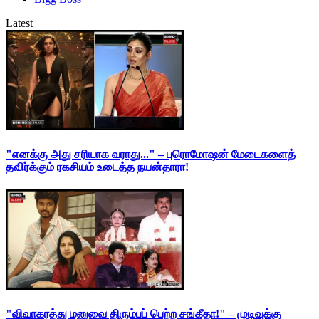
Latest
"எனக்கு அது சரியாக வராது..." – புரொமோஷன் மேடைகளைத்
தவிர்க்கும் ரகசியம் உடைத்த நயன்தாரா!
"விவாகரத்து மனுவை திரும்பப் பெற்ற சங்கீதா!" – முடிவுக்கு