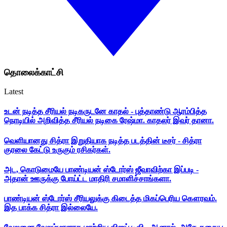
தொலைக்காட்சி
Latest
உடன் நடித்த சீரியல் நடிகருடனே காதல் - புத்தாண்டு ஆரம்பித்த
நொடியில் அறிவித்த சீரியல் நடிகை ரேஷ்மா. காதலர் இவர் தானா.
வெளியானது சித்ரா இறுதியாக நடித்த படத்தின் டீசர் - சித்ரா
குரலை கேட்டு உருகும் ரசிகர்கள்.
அட, கொடுமையே பாண்டியன் ஸ்டோர்ஸ் ஜீவாவிற்கா இப்படி -
அதான் ஊருக்கு போய்ட்ட மாதிரி சமாளிச்சாங்களா.
பாண்டியன் ஸ்டோர்ஸ் சீரியலுக்கு கிடைத்த மிகப்பெரிய கௌரவம்.
இத பாக்க சித்ரா இல்லையே.