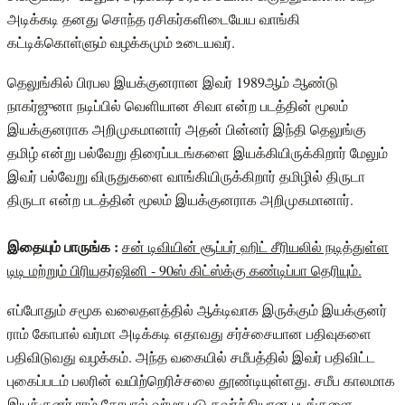
அடிக்கடி தனது சொந்த ரசிகர்களிடையேய வாங்கி
கட்டிக்கொள்ளும் வழக்கமும் உடையவர்.
தெலுங்கில் பிரபல இயக்குனரான இவர் 1989ஆம் ஆண்டு
நாகர்ஜுனா நடிப்பில் வெளியான சிவா என்ற படத்தின் மூலம்
இயக்குனராக அறிமுகமானார் அதன் பின்னர் இந்தி தெலுங்கு
தமிழ் என்று பல்வேறு திரைப்படங்களை இயக்கியிருக்கிறார் மேலும்
இவர் பல்வேறு விருதுகளை வாங்கியிருக்கிறார் தமிழில் திருடா
திருடா என்ற படத்தின் மூலம் இயக்குனராக அறிமுகமானார்.
இதையும் பாருங்க :
சன் டிவியின் சூப்பர் ஹிட் சீரியலில் நடித்துள்ள
டிடி மற்றும் பிரியதர்ஷினி - 90ஸ் கிட்ஸ்க்கு கண்டிப்பா தெரியும்.
எப்போதும் சமூக வலைதளத்தில் ஆக்டிவாக இருக்கும் இயக்குனர்
ராம் கோபால் வர்மா அடிக்கடி எதாவது சர்ச்சையான பதிவுகளை
பதிவிடுவது வழக்கம். அந்த வகையில் சமீபத்தில் இவர் பதிவிட்ட
புகைப்படம் பலரின் வயிற்றெரிச்சலை தூண்டியுள்ளது. சமீப காலமாக
இயக்குனர் ராம் கோபால் வர்மா படு கவர்ச்சியான படங்களை