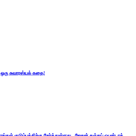
் ஒரு சுவாரஸ்யக் கதை!
ங்கள் குடும்பத்திற்கு சேர்த்துள்ளது - ஜேசன் சஞ்சய் ஒபன்டாக்