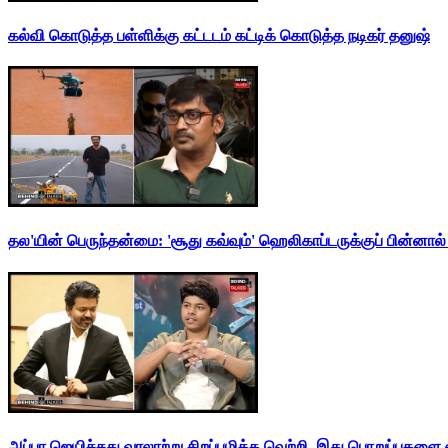
கல்வி கொடுத்த பள்ளிக்கு கட்டடம் கட்டிக் கொடுத்த நடிகர் தனுஷ்
தல'யின் பெருந்தன்மை: 'சூது கவ்வும்' ஹெலிகாப்டருக்குப் பின்னால
அப்பா ஜெயிச்சது வரலாற்று சிறப்புமிக்க வெற்றி. இது பொறுப்புகளை எ