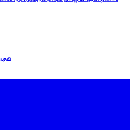
ியுதவி