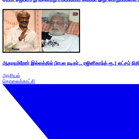
ஆதரவற்றோர் இல்லத்தில் பிரபல நடிகர்... ரஜினிகாந்த் ரூ.1 லட்சம் நித
அரசியல்
தொலைக்காட்சி