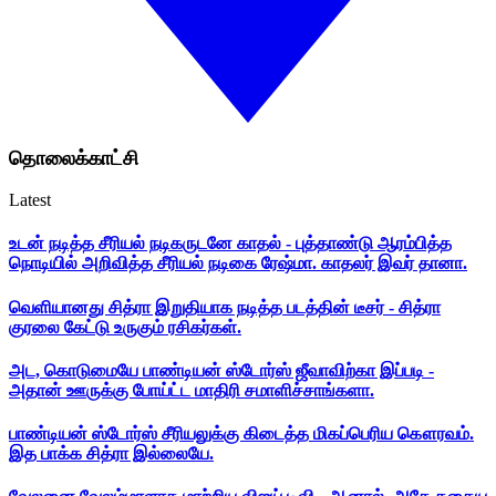
தொலைக்காட்சி
Latest
உடன் நடித்த சீரியல் நடிகருடனே காதல் - புத்தாண்டு ஆரம்பித்த
நொடியில் அறிவித்த சீரியல் நடிகை ரேஷ்மா. காதலர் இவர் தானா.
வெளியானது சித்ரா இறுதியாக நடித்த படத்தின் டீசர் - சித்ரா
குரலை கேட்டு உருகும் ரசிகர்கள்.
அட, கொடுமையே பாண்டியன் ஸ்டோர்ஸ் ஜீவாவிற்கா இப்படி -
அதான் ஊருக்கு போய்ட்ட மாதிரி சமாளிச்சாங்களா.
பாண்டியன் ஸ்டோர்ஸ் சீரியலுக்கு கிடைத்த மிகப்பெரிய கௌரவம்.
இத பாக்க சித்ரா இல்லையே.