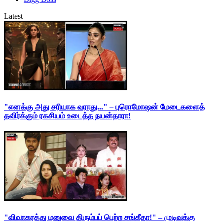
Latest
"எனக்கு அது சரியாக வராது..." – புரொமோஷன் மேடைகளைத்
தவிர்க்கும் ரகசியம் உடைத்த நயன்தாரா!
"விவாகரத்து மனுவை திரும்பப் பெற்ற சங்கீதா!" – முடிவுக்கு