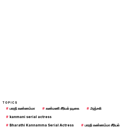
TOPICS
#
பாரதி கண்ணம்மா
#
கண்மணி சீரியல் நடிகை
#
அஞ்சலி
#
kanmani serial actress
#
Bharathi Kannamma Serial Actress
#
பாரதி கண்ணம்மா சீரியல்