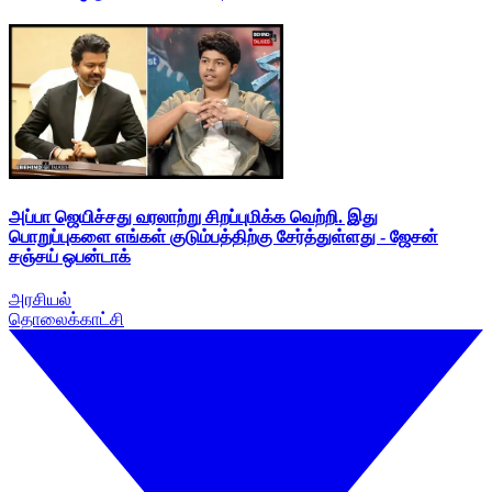
அப்பா ஜெயிச்சது வரலாற்று சிறப்புமிக்க வெற்றி. இது
பொறுப்புகளை எங்கள் குடும்பத்திற்கு சேர்த்துள்ளது - ஜேசன்
சஞ்சய் ஒபன்டாக்
அரசியல்
தொலைக்காட்சி