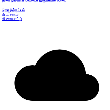
தான் டிங்கரிங் பண்ணி இருகாங்க போல.
தொழில்நுட்பம்
விமர்சனம்
விளையாட்டு