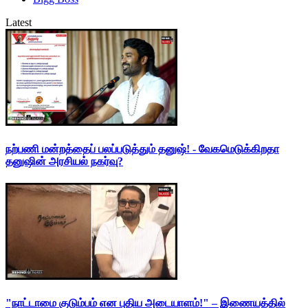
Latest
நற்பணி மன்றத்தைப் பலப்படுத்தும் தனுஷ்! - வேகமெடுக்கிறதா
தனுஷின் அரசியல் நகர்வு?
"நாட்டாமை குடும்பம் என புதிய அடையாளம்!" – இணையத்தில்