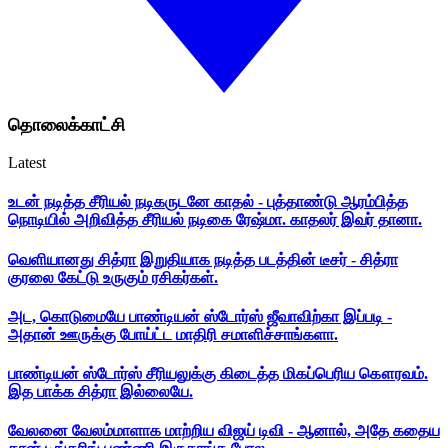
தொலைக்காட்சி
Latest
உடன் நடித்த சீரியல் நடிகருடனே காதல் - புத்தாண்டு ஆரம்பித்த
நொடியில் அறிவித்த சீரியல் நடிகை ரேஷ்மா. காதலர் இவர் தானா.
வெளியானது சித்ரா இறுதியாக நடித்த படத்தின் டீசர் - சித்ரா
குரலை கேட்டு உருகும் ரசிகர்கள்.
அட, கொடுமையே பாண்டியன் ஸ்டோர்ஸ் ஜீவாவிற்கா இப்படி -
அதான் ஊருக்கு போய்ட்ட மாதிரி சமாளிச்சாங்களா.
பாண்டியன் ஸ்டோர்ஸ் சீரியலுக்கு கிடைத்த மிகப்பெரிய கௌரவம்.
இத பாக்க சித்ரா இல்லையே.
வேலனை வேலம்மாளாக மாற்றிய விஜய் டிவி - ஆனால், அதே கதைய