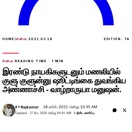
HOME
/
சினிமா
2021.03.18
EDITION · TA
சினிமா
READING TIME ·
1
MIN
இரண்டு நாயகிகளுடனும் மணலியில்
குளு குளுன்னு ஷூட்டிங்கை துவங்கிய
அண்ணாச்சி - வாழ்றாருயா மனுஷன்.
18 மார்ச், 2021 அன்று 10:35 AM
Rajkumar
BY
Updated ·
27 மே, 2026 அன்று 04:41 AM
1 நிமிட வாசிப்பு