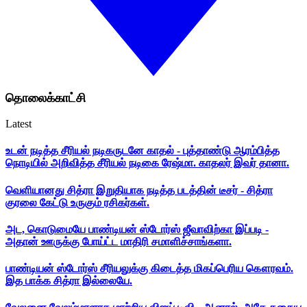
தொலைக்காட்சி
Latest
உடன் நடித்த சீரியல் நடிகருடனே காதல் - புத்தாண்டு ஆரம்பித்த
நொடியில் அறிவித்த சீரியல் நடிகை ரேஷ்மா. காதலர் இவர் தானா.
வெளியானது சித்ரா இறுதியாக நடித்த படத்தின் டீசர் - சித்ரா
குரலை கேட்டு உருகும் ரசிகர்கள்.
அட, கொடுமையே பாண்டியன் ஸ்டோர்ஸ் ஜீவாவிற்கா இப்படி -
அதான் ஊருக்கு போய்ட்ட மாதிரி சமாளிச்சாங்களா.
பாண்டியன் ஸ்டோர்ஸ் சீரியலுக்கு கிடைத்த மிகப்பெரிய கௌரவம்.
இத பாக்க சித்ரா இல்லையே.