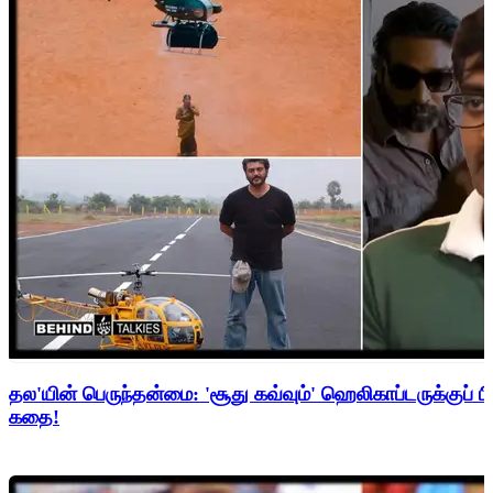
தல'யின் பெருந்தன்மை: 'சூது கவ்வும்' ஹெலிகாப்டருக்குப் ப
கதை!