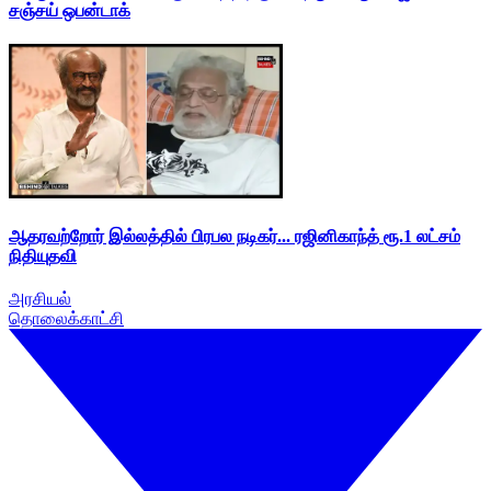
சஞ்சய் ஒபன்டாக்
ஆதரவற்றோர் இல்லத்தில் பிரபல நடிகர்... ரஜினிகாந்த் ரூ.1 லட்சம்
நிதியுதவி
அரசியல்
தொலைக்காட்சி