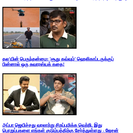
தல'யின் பெருந்தன்மை: 'சூது கவ்வும்' ஹெலிகாப்டருக்குப்
பின்னால் ஒரு சுவாரஸ்யக் கதை!
அப்பா ஜெயிச்சது வரலாற்று சிறப்புமிக்க வெற்றி. இது
பொறுப்புகளை எங்கள் குடும்பத்திற்கு சேர்த்துள்ளது - ஜேசன்