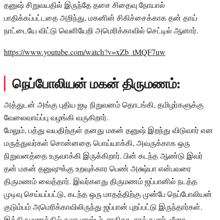
தனுஷ் சிறுவயதில் இருந்தே தசை சிதைவு நோயால்
பாதிக்கப்பட்டதை அறிந்து, மகனின் சிகிச்சைக்காக தன் தாய்
நாட்டையே விட்டு வெளியேறி அமெரிக்காவில் செட்டில் ஆனார்.
https://www.youtube.com/watch?v=xZb_tMQF7uw
நெப்போலியன் மகன் திருமணம்:
அத்துடன் அங்கு புதிய ஐடி நிறுவனம் தொடங்கி, தமிழர்களுக்கு
வேலைவாய்ப்பு வழங்கி வருகிறார்.
மேலும், பத்து வயதிற்குள் தனது மகன் தனுஷ் இறந்து விடுவார் என
மருத்துவர்கள் சொன்னதை பொய்யாக்கி, அவருக்காக ஒரு
நிறுவனத்தை உருவாக்கி இருக்கிறார். பின் கடந்த ஆண்டு இவர்
தன் மகன் தனுஷுக்கு உறவுக்கார பெண் அக்ஷ்யா என்பவரை
திருமணம் வைத்தார். இவர்களது திருமணம் ஜப்பானில் நடத்த
முடிவு செய்யப்பட்டு, கடந்த ஒரு மாதத்திற்கு முன்பே நெப்போலியன்
குடும்பம் அமெரிக்காவிலிருந்து ஜப்பான் புறப்பட்டு இருந்தார்கள்.
இத்திருமணத்தில் கலா மாஸ்டர், ராதிகா, சரத்குமார், மீனா,