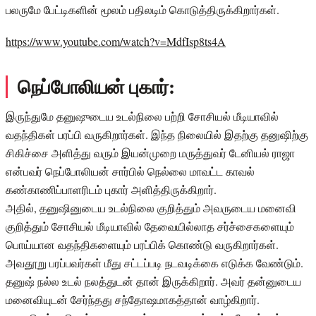
பலருமே பேட்டிகளின் மூலம் பதிலடிம் கொடுத்திருக்கிறார்கள்.
https://www.youtube.com/watch?v=MdfIsp8ts4A
நெப்போலியன் புகார்:
இருந்துமே தனுஷுடைய உடல்நிலை பற்றி சோசியல் மீடியாவில்
வதந்திகள் பரப்பி வருகிறார்கள். இந்த நிலையில் இதற்கு தனுஷிற்கு
சிகிச்சை அளித்து வரும் இயன்முறை மருத்துவர் டேனியல் ராஜா
என்பவர் நெப்போலியன் சார்பில் நெல்லை மாவட்ட காவல்
கண்காணிப்பாளரிடம் புகார் அளித்திருக்கிறார்.
அதில், தனுஷினுடைய உடல்நிலை குறித்தும் அவருடைய மனைவி
குறித்தும் சோசியல் மீடியாவில் தேவையில்லாத சர்ச்சைகளையும்
பொய்யான வதந்திகளையும் பரப்பிக் கொண்டு வருகிறார்கள்.
அவதூறு பரப்பவர்கள் மீது சட்டப்படி நடவடிக்கை எடுக்க வேண்டும்.
தனுஷ் நல்ல உடல் நலத்துடன் தான் இருக்கிறார். அவர் தன்னுடைய
மனைவியுடன் சேர்ந்தது சந்தோஷமாகத்தான் வாழ்கிறார்.