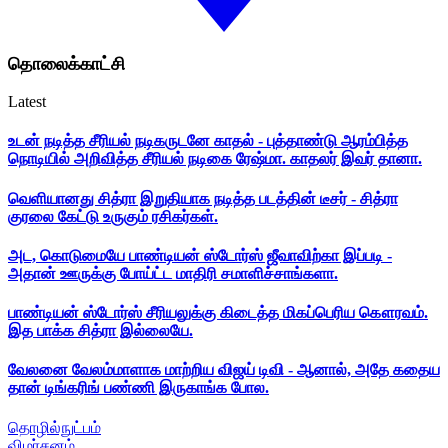
தொலைக்காட்சி
Latest
உடன் நடித்த சீரியல் நடிகருடனே காதல் - புத்தாண்டு ஆரம்பித்த
நொடியில் அறிவித்த சீரியல் நடிகை ரேஷ்மா. காதலர் இவர் தானா.
வெளியானது சித்ரா இறுதியாக நடித்த படத்தின் டீசர் - சித்ரா
குரலை கேட்டு உருகும் ரசிகர்கள்.
அட, கொடுமையே பாண்டியன் ஸ்டோர்ஸ் ஜீவாவிற்கா இப்படி -
அதான் ஊருக்கு போய்ட்ட மாதிரி சமாளிச்சாங்களா.
பாண்டியன் ஸ்டோர்ஸ் சீரியலுக்கு கிடைத்த மிகப்பெரிய கௌரவம்.
இத பாக்க சித்ரா இல்லையே.
வேலனை வேலம்மாளாக மாற்றிய விஜய் டிவி - ஆனால், அதே கதைய
தான் டிங்கரிங் பண்ணி இருகாங்க போல.
தொழில்நுட்பம்
விமர்சனம்