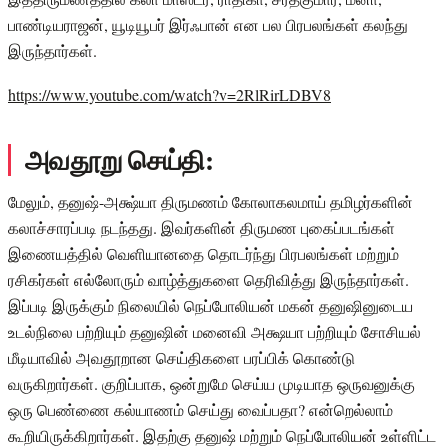
பாண்டியராஜன், யூடியூபர் இர்ஃபான் என பல பிரபலங்கள் கலந்து
இருந்தார்கள்.
https://www.youtube.com/watch?v=2RlRirLDBV8
அவதூறு செய்தி:
மேலும், தனுஷ்-அக்ஷ்யா திருமணம் கோலாகலமாய் தமிழர்களின்
கலாச்சாரப்படி நடந்தது. இவர்களின் திருமண புகைப்படங்கள்
இணையத்தில் வெளியானதை தொடர்ந்து பிரபலங்கள் மற்றும்
ரசிகர்கள் எல்லோரும் வாழ்த்துகளை தெரிவித்து இருந்தார்கள்.
இப்படி இருக்கும் நிலையில் நெப்போலியன் மகன் தனுஷினுடைய
உடல்நிலை பற்றியும் தனுஷின் மனைவி அக்ஷயா பற்றியும் சோசியல்
மீடியாவில் அவதூறான செய்திகளை பரப்பிக் கொண்டு
வருகிறார்கள். குறிப்பாக, ஒன்றுமே செய்ய முடியாத ஒருவனுக்கு
ஒரு பெண்ணை கல்யாணம் செய்து வைப்பதா? என்றெல்லாம்
கூறியிருக்கிறார்கள். இதற்கு தனுஷ் மற்றும் நெப்போலியன் உள்ளிட்ட