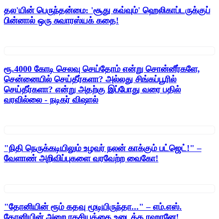
தல'யின் பெருந்தன்மை: 'சூது கவ்வும்' ஹெலிகாப்டருக்குப்
பின்னால் ஒரு சுவாரஸ்யக் கதை!
ரூ.4000 கோடி செலவு செய்தோம் என்று சொன்னீர்களே,
சென்னையில் செய்தீர்களா? அல்லது சிங்கப்பூரில்
செய்தீர்களா? என்று அதற்கு இப்போது வரை பதில்
வரவில்லை - நடிகர் விஷால்
"நிதி நெருக்கடியிலும் உழவர் நலன் காக்கும் பட்ஜெட்!" –
வேளாண் அறிவிப்புகளை வரவேற்ற வைகோ!
"தோனியின் ரூம் கதவு மூடியிருந்தா..." – எம்.எஸ்.
தோனியின் அறை ரகசியத்தை உடைத்த ரஹானே!