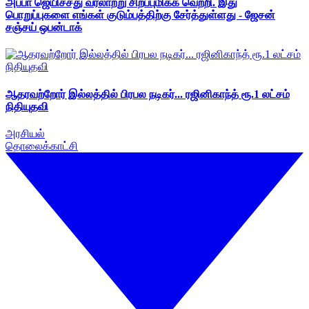
அப்பா ஜெயிச்சது வரலாற்று சிறப்புமிக்க வெற்றி. இது
பொறுப்புகளை எங்கள் குடும்பத்திற்கு சேர்த்துள்ளது - ஜேசன்
சஞ்சய் ஒபன்டாக்
ஆதரவற்றோர் இல்லத்தில் பிரபல நடிகர்... ரஜினிகாந்த் ரூ.1 லட்சம்
நிதியுதவி
அரசியல்
தொலைக்காட்சி