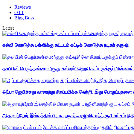
Reviews
OTT
Bigg Boss
Latest
கல்வி கொடுத்த பள்ளிக்கு கட்டடம் கட்டிக் கொடுத்த நடிகர் தனுஷ்
தல'யின் பெருந்தன்மை: 'சூது கவ்வும்' ஹெலிகாப்டருக்குப் பின்னால
அப்பா ஜெயிச்சது வரலாற்று சிறப்புமிக்க வெற்றி. இது பொறுப்புகளை எ
ஆதரவற்றோர் இல்லத்தில் பிரபல நடிகர்... ரஜினிகாந்த் ரூ.1 லட்சம் நித