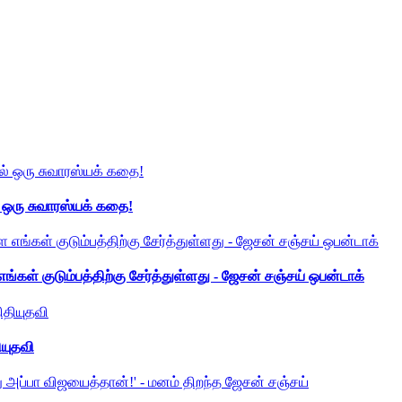
் ஒரு சுவாரஸ்யக் கதை!
ங்கள் குடும்பத்திற்கு சேர்த்துள்ளது - ஜேசன் சஞ்சய் ஒபன்டாக்
ியுதவி