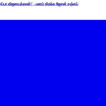
 அப்பா விஜயைத்தான்!' - மனம் திறந்த ஜேசன் சஞ்சய்