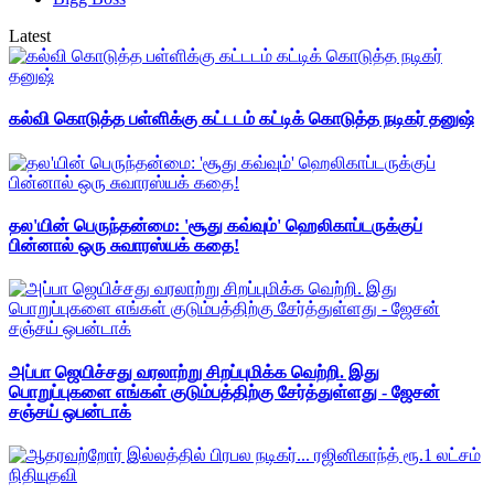
Latest
கல்வி கொடுத்த பள்ளிக்கு கட்டடம் கட்டிக் கொடுத்த நடிகர் தனுஷ்
தல'யின் பெருந்தன்மை: 'சூது கவ்வும்' ஹெலிகாப்டருக்குப்
பின்னால் ஒரு சுவாரஸ்யக் கதை!
அப்பா ஜெயிச்சது வரலாற்று சிறப்புமிக்க வெற்றி. இது
பொறுப்புகளை எங்கள் குடும்பத்திற்கு சேர்த்துள்ளது - ஜேசன்
சஞ்சய் ஒபன்டாக்