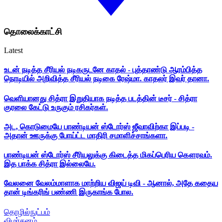
தொலைக்காட்சி
Latest
உடன் நடித்த சீரியல் நடிகருடனே காதல் - புத்தாண்டு ஆரம்பித்த
நொடியில் அறிவித்த சீரியல் நடிகை ரேஷ்மா. காதலர் இவர் தானா.
வெளியானது சித்ரா இறுதியாக நடித்த படத்தின் டீசர் - சித்ரா
குரலை கேட்டு உருகும் ரசிகர்கள்.
அட, கொடுமையே பாண்டியன் ஸ்டோர்ஸ் ஜீவாவிற்கா இப்படி -
அதான் ஊருக்கு போய்ட்ட மாதிரி சமாளிச்சாங்களா.
பாண்டியன் ஸ்டோர்ஸ் சீரியலுக்கு கிடைத்த மிகப்பெரிய கௌரவம்.
இத பாக்க சித்ரா இல்லையே.
வேலனை வேலம்மாளாக மாற்றிய விஜய் டிவி - ஆனால், அதே கதைய
தான் டிங்கரிங் பண்ணி இருகாங்க போல.
தொழில்நுட்பம்
விமர்சனம்