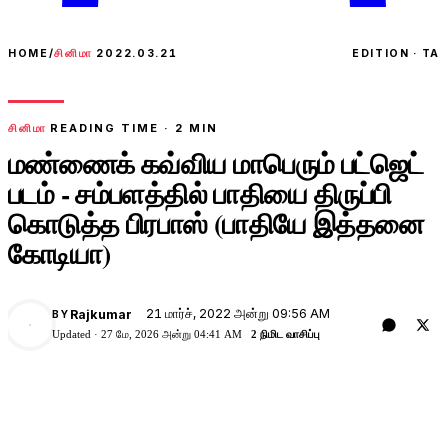
HOME
/
சினிமா
2022.03.21
EDITION · TA
சினிமா
READING TIME ·
2
MIN
மண்ணைக் கவ்விய மாபெரும் பட்ஜெட்
படம் - சம்பளத்தில் பாதியை திருப்பி
கொடுத்த பிரபாஸ் (பாதியே இத்தனை
கோடியா)
21 மார்ச், 2022 அன்று 09:56 AM
Rajkumar
BY
Updated ·
27 மே, 2026 அன்று 04:41 AM
2 நிமிட வாசிப்பு