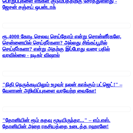
பொறுப்புகளை எங்கள் குடும்பத்திற்கு சேர்த்துள்ளது -
ஜேசன் சஞ்சய் ஒபன்டாக்
ரூ.4000 கோடி செலவு செய்தோம் என்று சொன்னீர்களே,
சென்னையில் செய்தீர்களா? அல்லது சிங்கப்பூரில்
செய்தீர்களா? என்று அதற்கு இப்போது வரை பதில்
வரவில்லை - நடிகர் விஷால்
"நிதி நெருக்கடியிலும் உழவர் நலன் காக்கும் பட்ஜெட்!" –
வேளாண் அறிவிப்புகளை வரவேற்ற வைகோ!
"தோனியின் ரூம் கதவு மூடியிருந்தா..." – எம்.எஸ்.
தோனியின் அறை ரகசியத்தை உடைத்த ரஹானே!