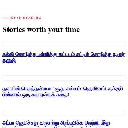
KEEP READING
Stories worth your time
கல்வி கொடுத்த பள்ளிக்கு கட்டடம் கட்டிக் கொடுத்த நடிகர்
தனுஷ்
தல'யின் பெருந்தன்மை: 'சூது கவ்வும்' ஹெலிகாப்டருக்குப்
பின்னால் ஒரு சுவாரஸ்யக் கதை!
அப்பா ஜெயிச்சது வரலாற்று சிறப்புமிக்க வெற்றி. இது