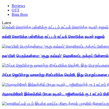
Reviews
OTT
Bigg Boss
Latest
கல்வி கொடுத்த பள்ளிக்கு கட்டடம் கட்டிக் கொடுத்த நடிகர் தனுஷ்
தல'யின் பெருந்தன்மை: 'சூது கவ்வும்' ஹெலிகாப்டருக்குப் பின்னால
அப்பா ஜெயிச்சது வரலாற்று சிறப்புமிக்க வெற்றி. இது பொறுப்புகளை எ
ஆதரவற்றோர் இல்லத்தில் பிரபல நடிகர்... ரஜினிகாந்த் ரூ.1 லட்சம் நித