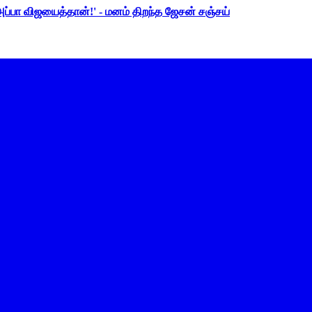
 அப்பா விஜயைத்தான்!' - மனம் திறந்த ஜேசன் சஞ்சய்