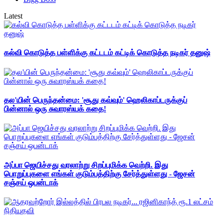
Latest
கல்வி கொடுத்த பள்ளிக்கு கட்டடம் கட்டிக் கொடுத்த நடிகர் தனுஷ்
தல'யின் பெருந்தன்மை: 'சூது கவ்வும்' ஹெலிகாப்டருக்குப்
பின்னால் ஒரு சுவாரஸ்யக் கதை!
அப்பா ஜெயிச்சது வரலாற்று சிறப்புமிக்க வெற்றி. இது
பொறுப்புகளை எங்கள் குடும்பத்திற்கு சேர்த்துள்ளது - ஜேசன்
சஞ்சய் ஒபன்டாக்