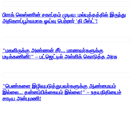
பிராக் லெஸ்னரின் சகாப்தம் முடிவு: மல்யுத்தத்தில் இருந்து
அதிகாரப்பூர்வமாக ஓய்வு பெற்றார் 'தி பீஸ்ட்'!
"மகளிருக்கு அண்ணன் சீர்... மாணவர்களுக்கு
மடிக்கணினி!" – பட்ஜெட்டில் அள்ளிக் கொடுத்த அரசு
"பெண்களை இழிவுபடுத்துபவர்களுக்கு ஆண்மையும்
இல்லை... தன்னம்பிக்கையும் இல்லை!" – உதயநிதியைச்
சாடிய அன்புமணி!