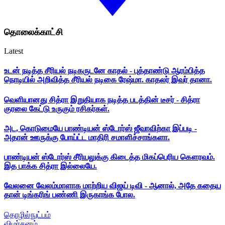
தொலைக்காட்சி
Latest
உடன் நடித்த சீரியல் நடிகருடனே காதல் - புத்தாண்டு ஆரம்பித்த
நொடியில் அறிவித்த சீரியல் நடிகை ரேஷ்மா. காதலர் இவர் தானா.
வெளியானது சித்ரா இறுதியாக நடித்த படத்தின் டீசர் - சித்ரா
குரலை கேட்டு உருகும் ரசிகர்கள்.
அட, கொடுமையே பாண்டியன் ஸ்டோர்ஸ் ஜீவாவிற்கா இப்படி -
அதான் ஊருக்கு போய்ட்ட மாதிரி சமாளிச்சாங்களா.
பாண்டியன் ஸ்டோர்ஸ் சீரியலுக்கு கிடைத்த மிகப்பெரிய கௌரவம்.
இத பாக்க சித்ரா இல்லையே.
வேலனை வேலம்மாளாக மாற்றிய விஜய் டிவி - ஆனால், அதே கதைய
தான் டிங்கரிங் பண்ணி இருகாங்க போல.
தொழில்நுட்பம்
விமர்சனம்