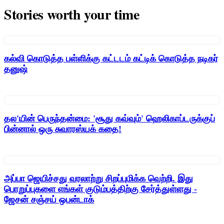
Stories worth your time
கல்வி கொடுத்த பள்ளிக்கு கட்டடம் கட்டிக் கொடுத்த நடிகர்
தனுஷ்
தல'யின் பெருந்தன்மை: 'சூது கவ்வும்' ஹெலிகாப்டருக்குப்
பின்னால் ஒரு சுவாரஸ்யக் கதை!
அப்பா ஜெயிச்சது வரலாற்று சிறப்புமிக்க வெற்றி. இது
பொறுப்புகளை எங்கள் குடும்பத்திற்கு சேர்த்துள்ளது -
ஜேசன் சஞ்சய் ஒபன்டாக்