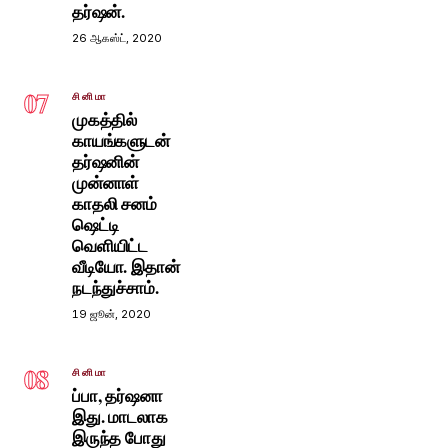
தர்ஷன்.
26 ஆகஸ்ட், 2020
07
சினிமா
முகத்தில்
காயங்களுடன்
தர்ஷனின்
முன்னாள்
காதலி சனம்
ஷெட்டி
வெளியிட்ட
வீடியோ. இதான்
நடந்துச்சாம்.
19 ஜூன், 2020
08
சினிமா
ப்பா, தர்ஷனா
இது. மாடலாக
இருந்த போது