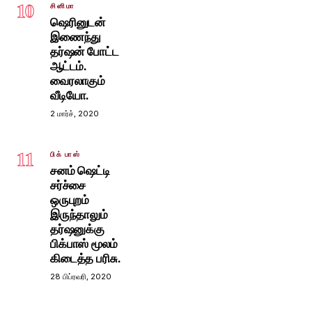
10
சினிமா
ஷெரினுடன்
இணைந்து
தர்ஷன் போட்ட
ஆட்டம்.
வைரலாகும்
வீடியோ.
2 மார்ச், 2020
11
பிக் பாஸ்
சனம் ஷெட்டி
சர்ச்சை
ஒருபுறம்
இருந்தாலும்
தர்ஷனுக்கு
பிக்பாஸ் மூலம்
கிடைத்த பரிசு.
28 பிப்ரவரி, 2020