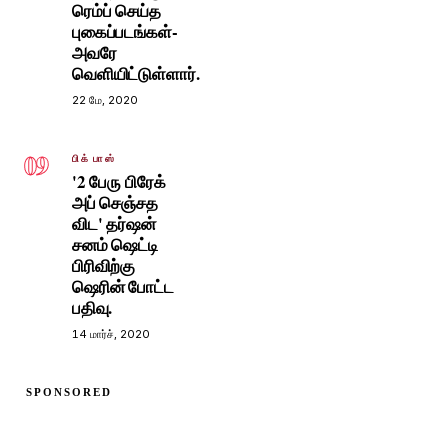
ரெம்ப் செய்த
புகைப்படங்கள்-
அவரே
வெளியிட்டுள்ளார்.
22 மே, 2020
09
பிக் பாஸ்
'2 பேரு பிரேக்
அப் செஞ்சத
விட' தர்ஷன்
சனம் ஷெட்டி
பிரிவிற்கு
ஷெரின் போட்ட
பதிவு.
14 மார்ச், 2020
SPONSORED