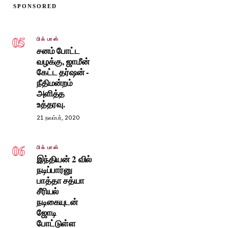
SPONSORED
05
பிக் பாஸ்
சனம் போட்ட
வழக்கு, ஜாமீன்
கேட்ட தர்ஷன் -
நீதிமன்றம்
அளித்த
உத்தரவு.
21 நவம்பர், 2020
06
பிக் பாஸ்
இந்தியன் 2 வில்
நடிப்பார்னு
பாத்தா சத்யா
சீரியல்
நடிகையுடன்
ஜோடி
போட்டுள்ள