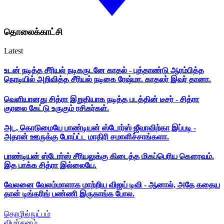
தொலைக்காட்சி
Latest
உடன் நடித்த சீரியல் நடிகருடனே காதல் - புத்தாண்டு ஆரம்பித்த
நொடியில் அறிவித்த சீரியல் நடிகை ரேஷ்மா. காதலர் இவர் தானா.
வெளியானது சித்ரா இறுதியாக நடித்த படத்தின் டீசர் - சித்ரா
குரலை கேட்டு உருகும் ரசிகர்கள்.
அட, கொடுமையே பாண்டியன் ஸ்டோர்ஸ் ஜீவாவிற்கா இப்படி -
அதான் ஊருக்கு போய்ட்ட மாதிரி சமாளிச்சாங்களா.
பாண்டியன் ஸ்டோர்ஸ் சீரியலுக்கு கிடைத்த மிகப்பெரிய கௌரவம்.
இத பாக்க சித்ரா இல்லையே.
வேலனை வேலம்மாளாக மாற்றிய விஜய் டிவி - ஆனால், அதே கதைய
தான் டிங்கரிங் பண்ணி இருகாங்க போல.
தொழில்நுட்பம்
விமர்சனம்