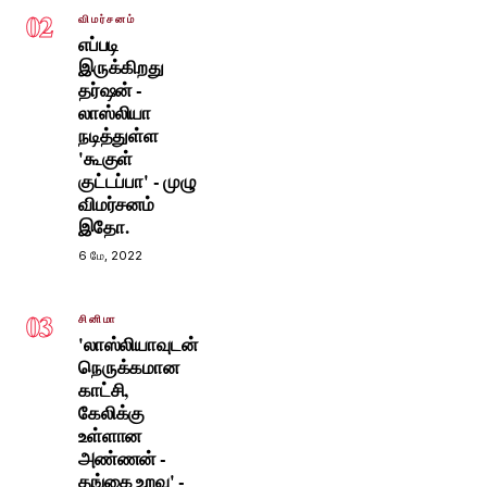
02
விமர்சனம்
எப்படி
இருக்கிறது
தர்ஷன் -
லாஸ்லியா
நடித்துள்ள
'கூகுள்
குட்டப்பா' - முழு
விமர்சனம்
இதோ.
6 மே, 2022
03
சினிமா
'லாஸ்லியாவுடன்
நெருக்கமான
காட்சி,
கேலிக்கு
உள்ளான
அண்ணன் -
தங்கை உறவு' -