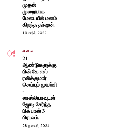
முதன்
முறையாக
மேடையில் மனம்
திறந்த தர்ஷன்.
19 மார்ச், 2022
04
சினிமா
21
ஆண்டுகளுக்கு
பின் கே எஸ்
ரவிக்குமார்
செய்யும் முயற்சி
-
லாஸ்லியாவுடன்
ஜோடி சேர்ந்த
பிக் பாஸ் 3
பிரபலம்.
28 ஜனவரி, 2021