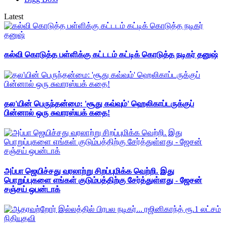
Latest
கல்வி கொடுத்த பள்ளிக்கு கட்டடம் கட்டிக் கொடுத்த நடிகர் தனுஷ்
தல'யின் பெருந்தன்மை: 'சூது கவ்வும்' ஹெலிகாப்டருக்குப்
பின்னால் ஒரு சுவாரஸ்யக் கதை!
அப்பா ஜெயிச்சது வரலாற்று சிறப்புமிக்க வெற்றி. இது
பொறுப்புகளை எங்கள் குடும்பத்திற்கு சேர்த்துள்ளது - ஜேசன்
சஞ்சய் ஒபன்டாக்