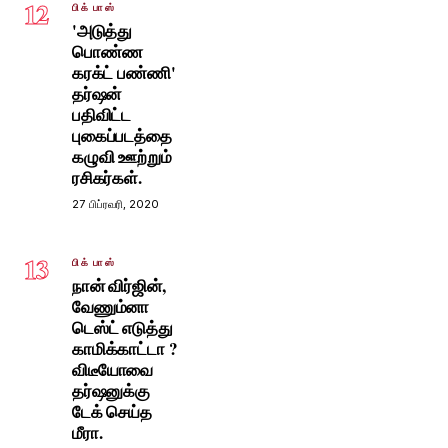
12
பிக் பாஸ்
'அடுத்து
பொண்ண
கரக்ட் பண்ணி'
தர்ஷன்
பதிவிட்ட
புகைப்படத்தை
கழுவி ஊற்றும்
ரசிகர்கள்.
27 பிப்ரவரி, 2020
13
பிக் பாஸ்
நான் விர்ஜின்,
வேணும்னா
டெஸ்ட் எடுத்து
காமிக்காட்டா ?
விடீயோவை
தர்ஷனுக்கு
டேக் செய்த
மீரா.