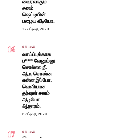
வைரலாகும்
சனம்
ஷெட்டியின்
பழைய வீடியோ.
12 பிப்ரவரி, 2020
16
பிக் பாஸ்
வாய்ப்புக்காக
ப*** வேனும்னு
சொல்லல நீ.
ஆம, சொன்ன
என்ன இப்போ.
வெளியான
தர்ஷன் சனம்
ஆடியோ
ஆதாரம்.
8 பிப்ரவரி, 2020
17
பிக் பாஸ்