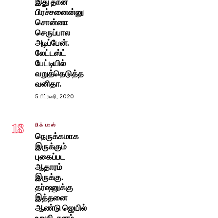
இது தான்
பிரச்சனைன்னு
சொன்னா
செருப்பால
அடிப்பேன்.
லேட்டஸ்ட்
பேட்டியில்
வறுத்தெடுத்த
வனிதா.
5 பிப்ரவரி, 2020
18
பிக் பாஸ்
நெருக்கமாக
இருக்கும்
புகைப்பட
ஆதாரம்
இருக்கு.
தர்ஷனுக்கு
இத்தனை
ஆண்டு ஜெயில்
உறுதி. சனம்