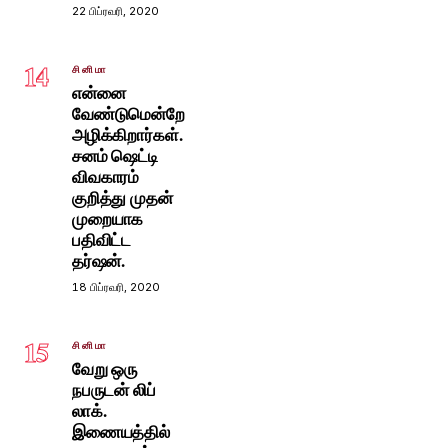
22 பிப்ரவரி, 2020
14
சினிமா
என்னை
வேண்டுமென்றே
அழிக்கிறார்கள்.
சனம் ஷெட்டி
விவகாரம்
குறித்து முதன்
முறையாக
பதிவிட்ட
தர்ஷன்.
18 பிப்ரவரி, 2020
15
சினிமா
வேறு ஒரு
நபருடன் லிப்
லாக்.
இணையத்தில்