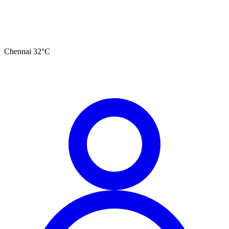
Chennai
32
°C
தமிழ்