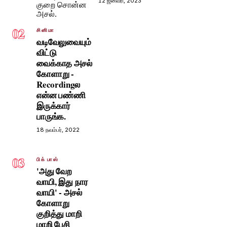
12 ஜனவரி, 2023
02
சினிமா
வடிவேலுவையும்
விட்டு
வைக்காத அசல்
கோளாறு -
Recordingல
என்ன பண்ணி
இருக்கார்
பாருங்க.
18 நவம்பர், 2022
03
பிக் பாஸ்
'அது வேற
வாயி, இது நார
வாயி' - அசல்
கோளாறு
குறித்து மாறி
மாறி பேசி