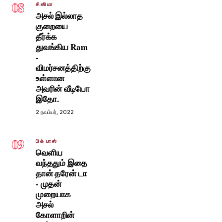
08
சினிமா
அசல் இல்லாத
குறையை
தீர்க்க
துவங்கிய Ram
-
விமர்சனத்திற்கு
உள்ளான
அவரின் வீடியோ
இதோ.
2 நவம்பர், 2022
09
பிக் பாஸ்
வெளிய
வந்ததும் இதை
தான் தரேன் டா
- முதன்
முறையாக
அசல்
கோளாறின்