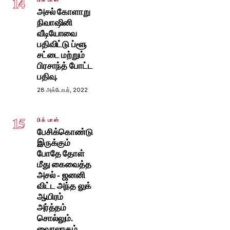
14
அசல் கோளாறு
நிவாஷினி
வீடியோவை
பதிவிட்டு ப்ளூ
சட்டை மற்றும்
பிரசாந்த் போட்ட
பதிவு.
28 அக்டோபர், 2022
15
பிக் பாஸ்
பேசிக்கொண்டு
இருக்கும்
போதே தோள்
மீது கைவைத்த
அசல் - ஜனனி
விட்ட அந்த லுக்
ஆயிரம்
அர்த்தம்
சொல்லும்.
வைரலாகும்