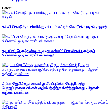
Latest
கல்வி கொடுத்த பள்ளிக்கு கட்டடம் கட்டிக் கொடுத்த நடிகர் தனுஷ்
தல'யின் பெருந்தன்மை: 'சூது கவ்வும்' ஹெலிகாப்டருக்குப்
பின்னால் ஒரு சுவாரஸ்யக் கதை!
அப்பா ஜெயிச்சது வரலாற்று சிறப்புமிக்க வெற்றி. இது
பொறுப்புகளை எங்கள் குடும்பத்திற்கு சேர்த்துள்ளது - ஜேசன்
சஞ்சய் ஒபன்டாக்