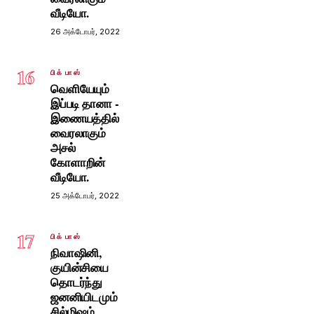
வீடியோ.
26 அக்டோபர், 2022
16
பிக் பாஸ்
வெளியேயும்
இப்படி தானா -
இணையத்தில்
வைரலாகும்
அசல்
கோளாறின்
வீடியோ.
25 அக்டோபர், 2022
17
பிக் பாஸ்
நிவாஷினி,
குயின்சியை
தொடர்ந்து
ஜனனியிடமும்
சில்மிஷம்