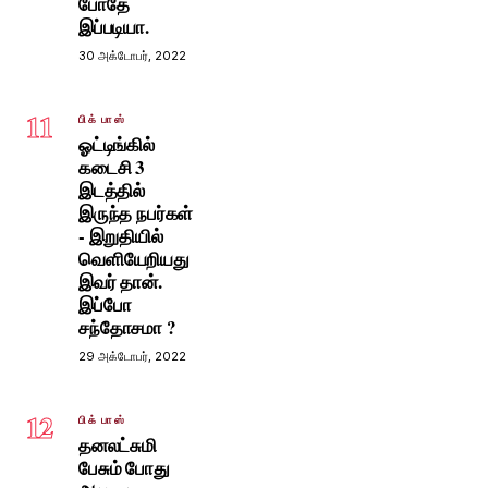
போதே
இப்படியா.
30 அக்டோபர், 2022
11
பிக் பாஸ்
ஓட்டிங்கில்
கடைசி 3
இடத்தில்
இருந்த நபர்கள்
- இறுதியில்
வெளியேறியது
இவர் தான்.
இப்போ
சந்தோசமா ?
29 அக்டோபர், 2022
12
பிக் பாஸ்
தனலட்சுமி
பேசும் போது