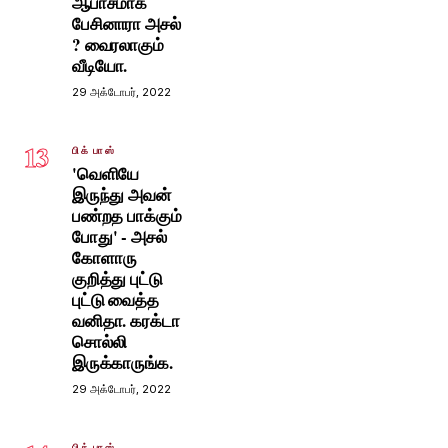
ஆபாசமாக
பேசினாரா அசல்
? வைரலாகும்
வீடியோ.
29 அக்டோபர், 2022
13
பிக் பாஸ்
'வெளியே
இருந்து அவன்
பண்றத பாக்கும்
போது' - அசல்
கோளாரு
குறித்து புட்டு
புட்டு வைத்த
வனிதா. கரக்டா
சொல்லி
இருக்காருங்க.
29 அக்டோபர், 2022
பிக் பாஸ்