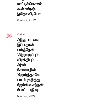
மாட்டிக்கொண்ட
கூல் சுரேஷ்.
இதோ வீடியோ.
6 நவம்பர், 2022
04
சினிமா
அந்த பாடலை
இப்ப தான்
பார்த்தேன்
'அருவருப்பும்,
விரக்தியும்' -
அசல்
கோளாறின்
'ஜோர்த்தாலே'
பாடல் குறித்து
ஜேம்ஸ் வசந்தன்
போட்ட பதிவு.
5 நவம்பர், 2022