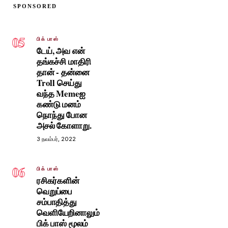
SPONSORED
05
பிக் பாஸ்
டேய், அவ என்
தங்கச்சி மாதிரி
தான் - தன்னை
Troll செய்து
வந்த Memeஐ
கண்டு மனம்
நொந்து போன
அசல் கோளாறு.
3 நவம்பர், 2022
06
பிக் பாஸ்
ரசிகர்களின்
வெறுப்பை
சம்பாதித்து
வெளியேறினாலும்
பிக் பாஸ் மூலம்