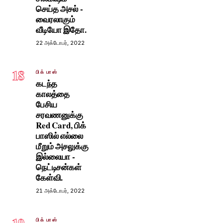
செய்த அசல் -
வைரலாகும்
வீடியோ இதோ.
22 அக்டோபர், 2022
18
பிக் பாஸ்
கடந்த
காலத்தை
பேசிய
சரவணனுக்கு
Red Card, பிக்
பாஸில் எல்லை
மீறும் அசலுக்கு
இல்லையா -
நெட்டிசன்கள்
கேள்வி.
21 அக்டோபர், 2022
19
பிக் பாஸ்