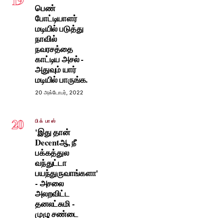
பெண்
போட்டியாளர்
மடியில் படுத்து
நாவில்
நவரசத்தை
காட்டிய அசல் -
அதுவும் யார்
மடியில் பாருங்க.
20 அக்டோபர், 2022
20
பிக் பாஸ்
'இது தான்
Decentஆ, நீ
பக்கத்துல
வந்துட்டா
பயந்துருவாங்களா'
- அசலை
அலறவிட்ட
தனலட்சுமி -
முழு சண்டை