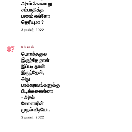
அசல் கோளாறு
சம்பாதித்த
பணம் எவ்ளோ
தெரியுமா ?
3 நவம்பர், 2022
07
பிக் பாஸ்
பொறந்ததுல
இருந்தே நான்
இப்படி தான்
இருந்தேன்,
அது
பாக்கறவங்களுக்கு
பிடிக்கலைன்னா
- அசல்
கோளாரின்
முதல் வீடியோ.
2 நவம்பர், 2022