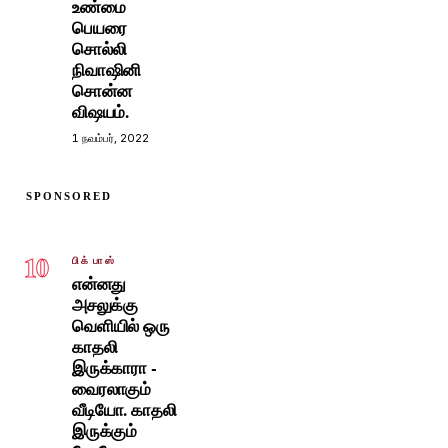
உண்மை
பெயரை
சொல்லி
நிவாஷினி
சொன்ன
விஷயம்.
1 நவம்பர், 2022
SPONSORED
10
பிக் பாஸ்
என்னது
அசலுக்கு
வெளியில் ஒரு
காதலி
இருக்காரா -
வைரலாகும்
வீடியோ. காதலி
இருக்கும்