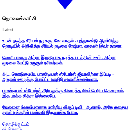
தொலைக்காட்சி
Latest
உடன் நடித்த சீரியல் நடிகருடனே காதல் - புத்தாண்டு ஆரம்பித்த
நொடியில் அறிவித்த சீரியல் நடிகை ரேஷ்மா. காதலர் இவர் தானா.
வெளியானது சித்ரா இறுதியாக நடித்த படத்தின் டீசர் - சித்ரா
குரலை கேட்டு உருகும் ரசிகர்கள்.
அட, கொடுமையே பாண்டியன் ஸ்டோர்ஸ் ஜீவாவிற்கா இப்படி -
அதான் ஊருக்கு போய்ட்ட மாதிரி சமாளிச்சாங்களா.
பாண்டியன் ஸ்டோர்ஸ் சீரியலுக்கு கிடைத்த மிகப்பெரிய கௌரவம்.
இத பாக்க சித்ரா இல்லையே.
வேலனை வேலம்மாளாக மாற்றிய விஜய் டிவி - ஆனால், அதே கதைய
தான் டிங்கரிங் பண்ணி இருகாங்க போல.
தொழில்நுட்பம்
விமர்சனம்