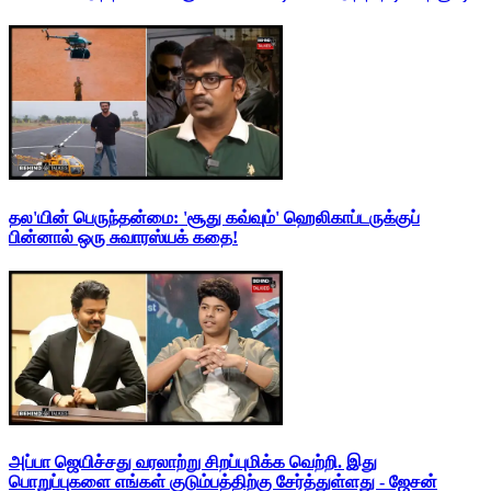
தல'யின் பெருந்தன்மை: 'சூது கவ்வும்' ஹெலிகாப்டருக்குப்
பின்னால் ஒரு சுவாரஸ்யக் கதை!
அப்பா ஜெயிச்சது வரலாற்று சிறப்புமிக்க வெற்றி. இது
பொறுப்புகளை எங்கள் குடும்பத்திற்கு சேர்த்துள்ளது - ஜேசன்