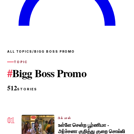
ALL TOPICS
/
BIGG BOSS PROMO
TOPIC
#
Bigg Boss Promo
512
STORIES
01
பிக் பாஸ்
உள்ளே சென்ற பூர்ணிமா -
அர்ச்சனா குறித்து குறை சொல்லி