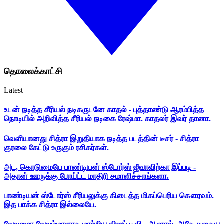
தொலைக்காட்சி
Latest
உடன் நடித்த சீரியல் நடிகருடனே காதல் - புத்தாண்டு ஆரம்பித்த
நொடியில் அறிவித்த சீரியல் நடிகை ரேஷ்மா. காதலர் இவர் தானா.
வெளியானது சித்ரா இறுதியாக நடித்த படத்தின் டீசர் - சித்ரா
குரலை கேட்டு உருகும் ரசிகர்கள்.
அட, கொடுமையே பாண்டியன் ஸ்டோர்ஸ் ஜீவாவிற்கா இப்படி -
அதான் ஊருக்கு போய்ட்ட மாதிரி சமாளிச்சாங்களா.
பாண்டியன் ஸ்டோர்ஸ் சீரியலுக்கு கிடைத்த மிகப்பெரிய கௌரவம்.
இத பாக்க சித்ரா இல்லையே.