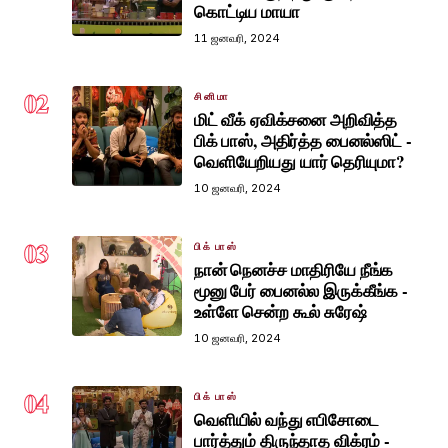
கொட்டிய மாயா
11 ஜனவரி, 2024
02
சினிமா
மிட் வீக் ஏவிக்சனை அறிவித்த
பிக் பாஸ், அதிர்த்த பைனல்ஸிட் -
வெளியேறியது யார் தெரியுமா?
10 ஜனவரி, 2024
03
பிக் பாஸ்
நான் நெனச்ச மாதிரியே நீங்க
மூனு பேர் பைனல்ல இருக்கீங்க -
உள்ளே சென்ற கூல் சுரேஷ்
10 ஜனவரி, 2024
04
பிக் பாஸ்
வெளியில் வந்து எபிசோடை
பார்த்தும் திருந்தாத விக்ரம் -