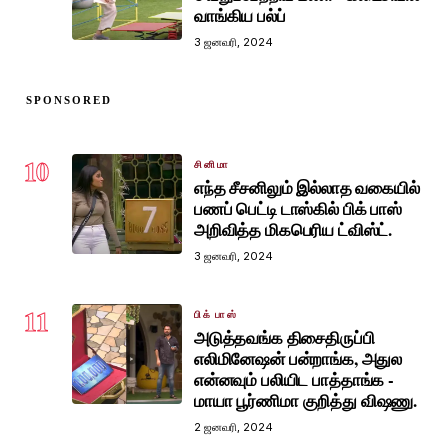
வாங்கிய பல்ப்
3 ஜனவரி, 2024
SPONSORED
10
சினிமா
எந்த சீசனிலும் இல்லாத வகையில்
பணப் பெட்டி டாஸ்கில் பிக் பாஸ்
அறிவித்த மிகபெரிய ட்விஸ்ட்.
3 ஜனவரி, 2024
11
பிக் பாஸ்
அடுத்தவங்க திசைதிருப்பி
எலிமினேஷன் பன்றாங்க, அதுல
என்னவும் பலியிட பாத்தாங்க -
மாயா பூர்ணிமா குறித்து விஷணு.
2 ஜனவரி, 2024