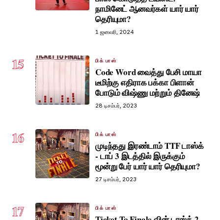
நாமினேட் ஆனவர்கள் யார் யார்
தெரியுமா?
1 ஜனவரி, 2024
15
பிக் பாஸ்
Code Word வைத்து பேசி மாயா
டீமிற்கு எதிராக பக்கா பிளான்
போடும் விஷ்ணு மற்றும் தினேஷ்
28 டிசம்பர், 2023
16
பிக் பாஸ்
முடிந்தது இரண்டாம் TTF டாஸ்க்
- டாப் 3 இடத்தில் இருக்கும்
மூன்று பேர் யார் யார் தெரியுமா?
27 டிசம்பர், 2023
17
பிக் பாஸ்
Ticket To Finale வின் டாஸ்க் 2,