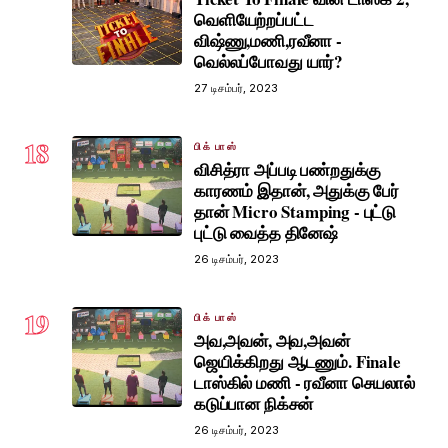
வெளியேற்றப்பட்ட
விஷ்ணு,மணி,ரவீனா -
வெல்லப்போவது யார்?
27 டிசம்பர், 2023
18
பிக் பாஸ்
விசித்ரா அப்படி பண்றதுக்கு
காரணம் இதான், அதுக்கு பேர்
தான் Micro Stamping - புட்டு
புட்டு வைத்த தினேஷ்
26 டிசம்பர், 2023
19
பிக் பாஸ்
அவ,அவன், அவ,அவன்
ஜெயிக்கிறது ஆடணும். Finale
டாஸ்கில் மணி - ரவீனா செயலால்
கடுப்பான நிக்சன்
26 டிசம்பர், 2023