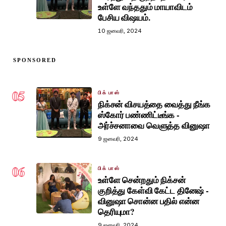
உள்ளே வந்ததும் மாயாவிடம்
பேசிய விஷயம்.
10 ஜனவரி, 2024
SPONSORED
05
பிக் பாஸ்
நிக்சன் விசயத்தை வைத்து நீங்க
ஸ்கோர் பண்ணிட்டீங்க -
அர்ச்சனாவை வெளுத்த வினுஷா
9 ஜனவரி, 2024
06
பிக் பாஸ்
உள்ளே சென்றதும் நிக்சன்
குறித்து கேள்வி கேட்ட தினேஷ் -
வினுஷா சொன்ன பதில் என்ன
தெரியுமா?
9 ஜனவரி, 2024