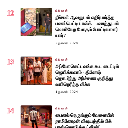
12
பிக் பாஸ்
நீங்கள் ஆவலுடன் எதிர்பார்த்த
பணப்பெட்டி டாஸ்க் - பணத்துடன்
வெளியேற போகும் போட்டியாளர்
யார்?
2 ஜனவரி, 2024
13
பிக் பாஸ்
அப்போ கெட்டவங்க கூட டைட்டில்
ஜெயிக்கலாம் - தினேஷ்
தொடர்ந்து அர்ச்சனா குறித்து
வயிறெரிந்த விச்சு
1 ஜனவரி, 2024
14
பிக் பாஸ்
பைனல் நெருங்கும் வேளையில்
நாமினேஷன் விஷயத்தில் பிக்
பாஸ் கொடுத்த ட்விஸ்ட்.