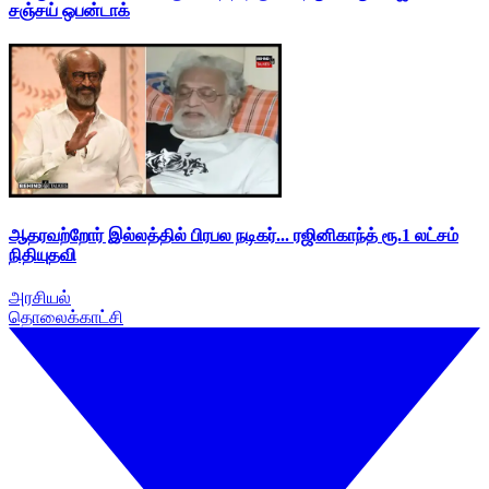
சஞ்சய் ஒபன்டாக்
ஆதரவற்றோர் இல்லத்தில் பிரபல நடிகர்... ரஜினிகாந்த் ரூ.1 லட்சம்
நிதியுதவி
அரசியல்
தொலைக்காட்சி