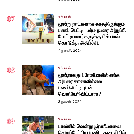
07
பிக் பாஸ்
மூன்று நாட்களாக காத்திருக்கும்
பணப் பெட்டி - மர்ம நபரை அனுப்பி
போட்டியாளர்களுக்கு பிக் பாஸ்
கொடுத்த அதிர்ச்சி.
4 ஜனவரி, 2024
08
பிக் பாஸ்
மூன்றாவது ப்ரோமோவில் எங்க
அவரை காணவில்லை -
பணப்பெட்டியுடன்
வெளியேறிவிட்டாரா?
3 ஜனவரி, 2024
09
பிக் பாஸ்
டாஸ்கில் வென்று பூர்ணிமாவை
வெறுப்பேற்றிய மணி - கடைசியில்