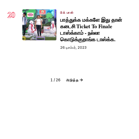
20
பிக் பாஸ்
பாத்துக்க மக்களே இது தான்
கடைசி Ticket To Finale
டாஸ்க்காம் - நல்லா
கொடுக்குறாங்க டாஸ்க்க.
26 டிசம்பர், 2023
1
/
26
அடுத்த