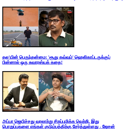
தல'யின் பெருந்தன்மை: 'சூது கவ்வும்' ஹெலிகாப்டருக்குப்
பின்னால் ஒரு சுவாரஸ்யக் கதை!
அப்பா ஜெயிச்சது வரலாற்று சிறப்புமிக்க வெற்றி. இது
பொறுப்புகளை எங்கள் குடும்பத்திற்கு சேர்த்துள்ளது - ஜேசன்