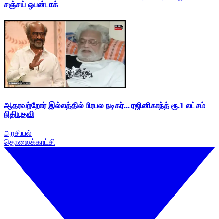
சஞ்சய் ஒபன்டாக்
ஆதரவற்றோர் இல்லத்தில் பிரபல நடிகர்... ரஜினிகாந்த் ரூ.1 லட்சம்
நிதியுதவி
அரசியல்
தொலைக்காட்சி