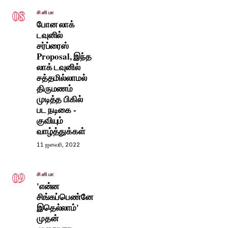
08
சினிமா
போன லாக்
டவுனில்
சர்ப்ரைஸ்
Proposal, இந்த
லாக் டவுனில்
சத்தமில்லாமல்
திருமணம்
முடித்த பிகில்
பட நடிகை -
குவியும்
வாழ்த்துக்கள்
11 ஜனவரி, 2022
09
சினிமா
'என்ன
சிங்கப்பெண்னே
இதெல்லாம்'
முதன்