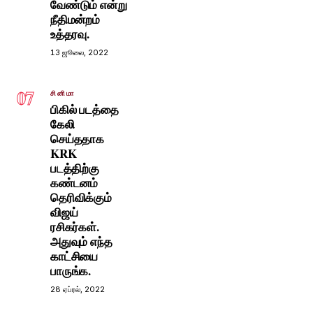
வேண்டும் என்று
நீதிமன்றம்
உத்தரவு.
13 ஜூலை, 2022
07
சினிமா
பிகில் படத்தை
கேலி
செய்ததாக
KRK
படத்திற்கு
கண்டனம்
தெரிவிக்கும்
விஜய்
ரசிகர்கள்.
அதுவும் எந்த
காட்சியை
பாருங்க.
28 ஏப்ரல், 2022