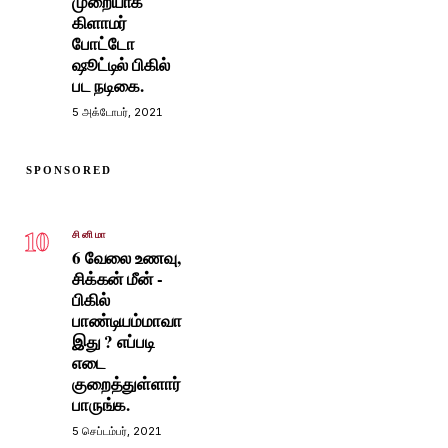
முறையாக
கிளாமர்
போட்டோ
ஷூட்டில் பிகில்
பட நடிகை.
5 அக்டோபர், 2021
SPONSORED
10
சினிமா
6 வேலை உணவு,
சிக்கன் மீன் -
பிகில்
பாண்டியம்மாவா
இது ? எப்படி
எடை
குறைத்துள்ளார்
பாருங்க.
5 செப்டம்பர், 2021