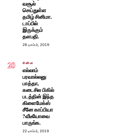
வசூல்
செய்துள்ள
தமிழ் சினிமா.
டாப்பில்
இருக்கும்
தளபதி.
28 டிசம்பர், 2019
20
சினிமா
எல்லாம்
பரவால்லனு
பாத்தா,
கடைசில பிகில்
படத்தின் இந்த
கிளைமேக்ஸ்
சீனே காப்பியா
?வீடீயோவை
பாருங்க.
22 டிசம்பர், 2019