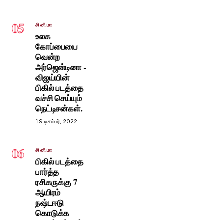
05
சினிமா
உலக
கோப்பையை
வென்ற
அர்ஜென்டினா -
விஜய்யின்
பிகில் படத்தை
வச்சி செய்யும்
நெட்டிசன்கள்.
19 டிசம்பர், 2022
06
சினிமா
பிகில் படத்தை
பார்த்த
ரசிகருக்கு 7
ஆயிரம்
நஷ்டஈடு
கொடுக்க