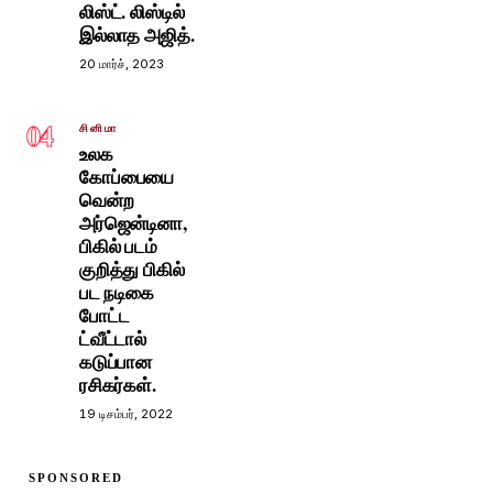
லிஸ்ட். லிஸ்டில்
இல்லாத அஜித்.
20 மார்ச், 2023
04
சினிமா
உலக
கோப்பையை
வென்ற
அர்ஜென்டினா,
பிகில் படம்
குறித்து பிகில்
பட நடிகை
போட்ட
ட்வீட்டால்
கடுப்பான
ரசிகர்கள்.
19 டிசம்பர், 2022
SPONSORED