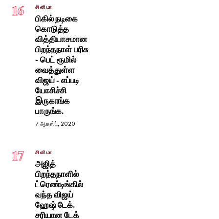
16
சினிமா
பிகில் நடிகை
கொடுத்த
வித்தியாசமான
பிறந்தநாள் பரிசு
- பெட் ரூமில்
வைத்துள்ள
விஜய் - எப்படி
யோசிச்சி
இருகாங்க
பாருங்க.
7 ஆகஸ்ட், 2020
17
சினிமா
அஜித்
பிறந்தநாளில்
ட்ரெண்டிங்கில்
வந்த விஜய்
ஹேஷ் டேக்.
சரியான டேக்