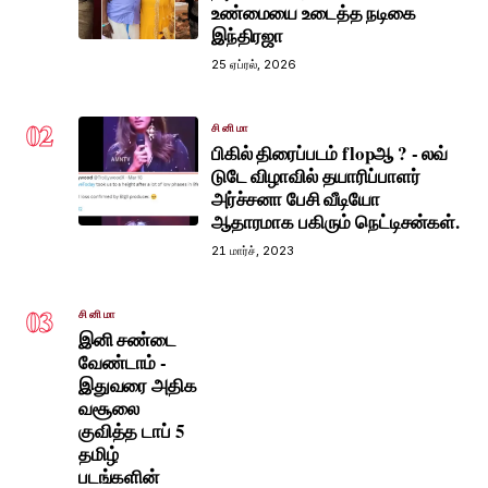
உண்மையை உடைத்த நடிகை
இந்திரஜா
25 ஏப்ரல், 2026
02
சினிமா
பிகில் திரைப்படம் flopஆ ? - லவ்
டுடே விழாவில் தயாரிப்பாளர்
அர்ச்சனா பேசி வீடியோ
ஆதாரமாக பகிரும் நெட்டிசன்கள்.
21 மார்ச், 2023
03
சினிமா
இனி சண்டை
வேண்டாம் -
இதுவரை அதிக
வசூலை
குவித்த டாப் 5
தமிழ்
படங்களின்