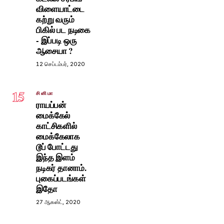
விளையாட்டை
கற்று வரும்
பிகில் பட நடிகை
- இப்படி ஒரு
ஆசையா ?
12 செப்டம்பர், 2020
15
சினிமா
ராயப்பன்
மைக்கேல்
காட்சிகளில்
மைக்கேலாக
டூப் போட்டது
இந்த இளம்
நடிகர் தானாம்.
புகைப்படங்கள்
இதோ
27 ஆகஸ்ட், 2020