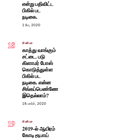
என்று பதிவிட்ட
பிகில் பட
நடிகை.
1 மே, 2020
18
சினிமா
காத்து வாங்கும்
சட்டை. படு
கிளாமர் போஸ்
கொடுத்துள்ள
பிகில் பட
நடிகை. என்ன
சிங்கப்பெண்ணே
இதெல்லாம்?
18 மார்ச், 2020
19
சினிமா
2019-ல் ஆயிரம்
கோடி ரூபாய்