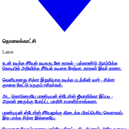
தொலைக்காட்சி
Latest
உடன் நடித்த சீரியல் நடிகருடனே காதல் - புத்தாண்டு ஆரம்பித்த
நொடியில் அறிவித்த சீரியல் நடிகை ரேஷ்மா. காதலர் இவர் தானா.
வெளியானது சித்ரா இறுதியாக நடித்த படத்தின் டீசர் - சித்ரா
குரலை கேட்டு உருகும் ரசிகர்கள்.
அட, கொடுமையே பாண்டியன் ஸ்டோர்ஸ் ஜீவாவிற்கா இப்படி -
அதான் ஊருக்கு போய்ட்ட மாதிரி சமாளிச்சாங்களா.
பாண்டியன் ஸ்டோர்ஸ் சீரியலுக்கு கிடைத்த மிகப்பெரிய கௌரவம்.
இத பாக்க சித்ரா இல்லையே.