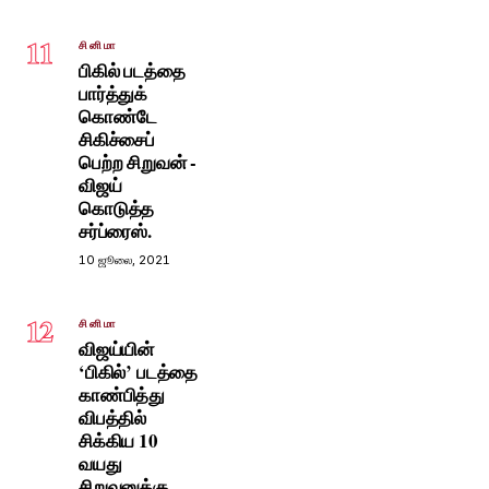
11
சினிமா
பிகில் படத்தை
பார்த்துக்
கொண்டே
சிகிச்சைப்
பெற்ற சிறுவன் -
விஜய்
கொடுத்த
சர்ப்ரைஸ்.
10 ஜூலை, 2021
12
சினிமா
விஜய்யின்
‘பிகில்’ படத்தை
காண்பித்து
விபத்தில்
சிக்கிய 10
வயது
சிறுவனுக்கு