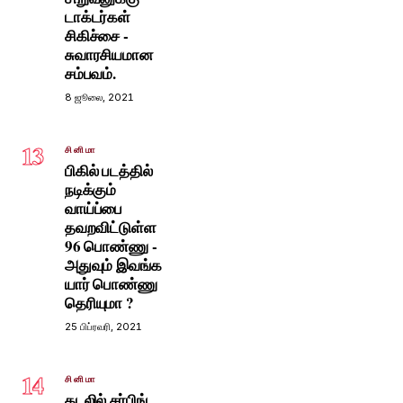
டாக்டர்கள்
சிகிச்சை -
சுவாரசியமான
சம்பவம்.
8 ஜூலை, 2021
13
சினிமா
பிகில் படத்தில்
நடிக்கும்
வாய்ப்பை
தவறவிட்டுள்ள
96 பொண்ணு -
அதுவும் இவங்க
யார் பொண்ணு
தெரியுமா ?
25 பிப்ரவரி, 2021
14
சினிமா
கடலில் சர்பிங்