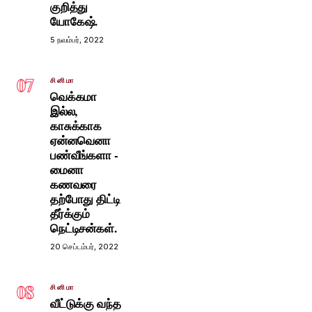
குறித்து
யோகேஷ்.
5 நவம்பர், 2022
07
சினிமா
வெக்கமா
இல்ல,
காசுக்காக
ஏன்னவெனா
பண்வீங்களா -
மைனா
கணவரை
தற்போது திட்டி
தீர்க்கும்
நெட்டிசன்கள்.
20 செப்டம்பர், 2022
08
சினிமா
வீட்டுக்கு வந்த