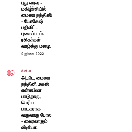
புது வரவு -
மகிழ்ச்சியில்
மைனா நந்தினி
- யோகேஷ்
பதிவிட்ட
புகைப்படம்.
ரசிகர்கள்
வாழ்த்து மழை.
9 ஜூலை, 2022
09
சினிமா
அடடே, மைனா
நந்தினி மகன்
என்னம்மா
பாடுறாரு,
பெரிய
பாடகராக
வருவாரு போல
- வைரலாகும்
வீடியோ.