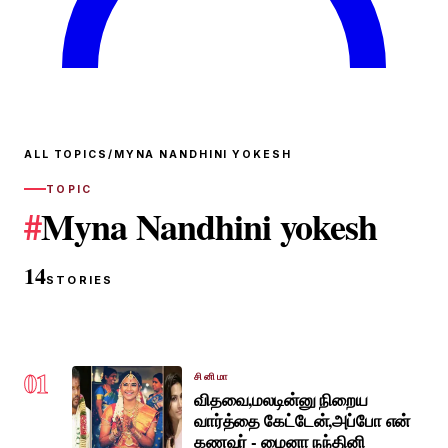
ALL TOPICS
/
MYNA NANDHINI YOKESH
TOPIC
#
Myna Nandhini yokesh
14
STORIES
01
சினிமா
விதவை,மலடின்னு நிறைய
வார்த்தை கேட்டேன்,அப்போ என்
கணவர் - மைனா நந்தினி