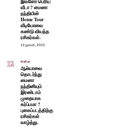
இவ்ளோ பெரிய
வீடா ? மைனா
நந்தியின்
Home Tour
வீடியோவை
கண்டு வியந்த
ரசிகர்கள்.
12 ஜனவரி, 2022
12
சினிமா
ஆல்யாவை
தொடர்ந்து
மைனா
நந்தினியும்
இரண்டாம்
முறையாக
கர்ப்பமா ?
புகைப்படத்திற்கு
ரசிகர்கள்
வாழ்த்து.