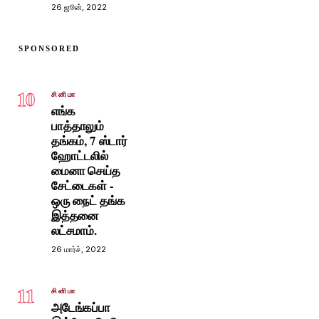
26 ஜூன், 2022
SPONSORED
10
சினிமா
எங்க
பாத்தாலும்
தங்கம், 7 ஸ்டார்
ஹோட்டலில்
மைனா செய்த
சேட்டைகள் -
ஒரு நைட் தங்க
இத்தனை
லட்சமாம்.
26 மார்ச், 2022
11
சினிமா
அடேங்கப்பா