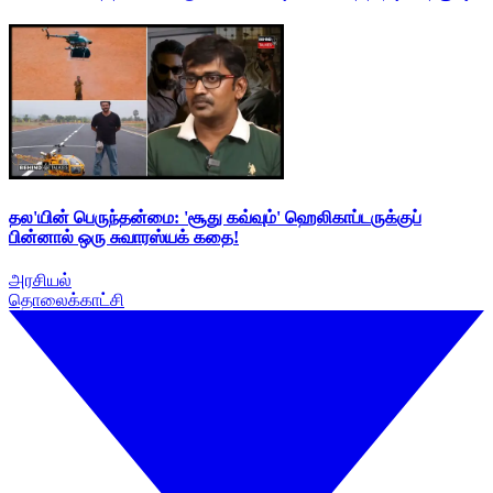
தல'யின் பெருந்தன்மை: 'சூது கவ்வும்' ஹெலிகாப்டருக்குப்
பின்னால் ஒரு சுவாரஸ்யக் கதை!
அரசியல்
தொலைக்காட்சி