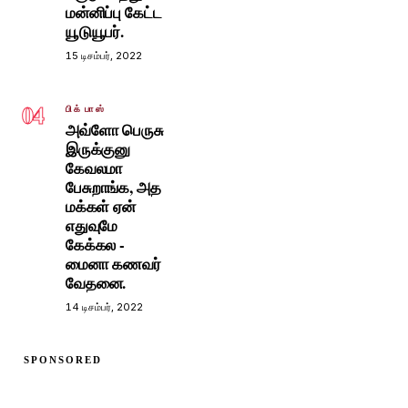
மன்னிப்பு கேட்ட
யூடுயூபர்.
15 டிசம்பர், 2022
04
பிக் பாஸ்
அவ்ளோ பெருசு
இருக்குனு
கேவலமா
பேசுறாங்க, அத
மக்கள் ஏன்
எதுவுமே
கேக்கல -
மைனா கணவர்
வேதனை.
14 டிசம்பர், 2022
SPONSORED