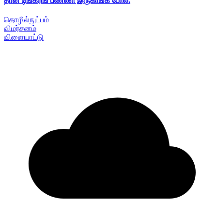
தான் டிங்கரிங் பண்ணி இருகாங்க போல.
தொழில்நுட்பம்
விமர்சனம்
விளையாட்டு