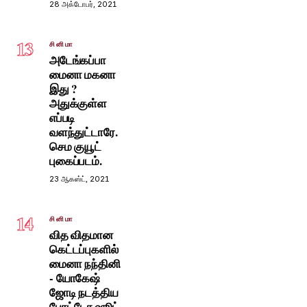
28 அக்டோபர், 2021
13
சினிமா
அடேங்கப்பா
மைனா மகனா
இது ?
அதுக்குள்ள
எப்படி
வளந்துட்டாரே.
செம குயூட்
புகைப்படம்.
23 ஆகஸ்ட், 2021
14
சினிமா
வித விதமான
கெட்டப்புகளில்
மைனா நந்தினி
- யோகேஷ்
ஜோடி நடத்திய
போட்டோ ஷூட்.