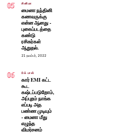
05
சினிமா
மைனா நந்தினி
கணவருக்கு
என்ன ஆனது -
புகைப்படத்தை
கண்டு
ரசிகர்கள்
ஆறுதல்.
21 நவம்பர், 2022
06
பிக் பாஸ்
கார் EMI கட்ட
கூட
கஷ்டப்படுறோம்,
அப்புறம் நாங்க
எப்படி அத
பண்ண முடியும்
- மைனா மீது
எழுந்த
விமர்சனம்