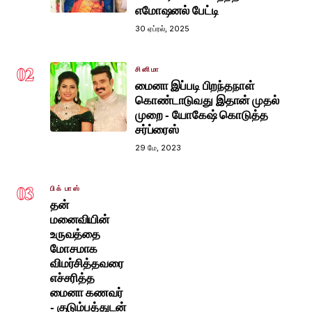
எமோஷனல் பேட்டி
30 ஏப்ரல், 2025
02
சினிமா
மைனா இப்படி பிறந்தநாள்
கொண்டாடுவது இதான் முதல்
முறை - யோகேஷ் கொடுத்த
சர்ப்ரைஸ்
29 மே, 2023
03
பிக் பாஸ்
தன்
மனைவியின்
உருவத்தை
மோசமாக
விமர்சித்தவரை
எச்சரித்த
மைனா கணவர்
- குடும்பத்துடன்