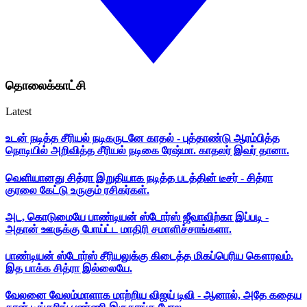
தொலைக்காட்சி
Latest
உடன் நடித்த சீரியல் நடிகருடனே காதல் - புத்தாண்டு ஆரம்பித்த
நொடியில் அறிவித்த சீரியல் நடிகை ரேஷ்மா. காதலர் இவர் தானா.
வெளியானது சித்ரா இறுதியாக நடித்த படத்தின் டீசர் - சித்ரா
குரலை கேட்டு உருகும் ரசிகர்கள்.
அட, கொடுமையே பாண்டியன் ஸ்டோர்ஸ் ஜீவாவிற்கா இப்படி -
அதான் ஊருக்கு போய்ட்ட மாதிரி சமாளிச்சாங்களா.
பாண்டியன் ஸ்டோர்ஸ் சீரியலுக்கு கிடைத்த மிகப்பெரிய கௌரவம்.
இத பாக்க சித்ரா இல்லையே.
வேலனை வேலம்மாளாக மாற்றிய விஜய் டிவி - ஆனால், அதே கதைய