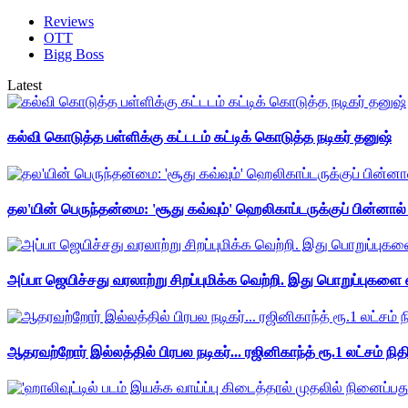
Reviews
OTT
Bigg Boss
Latest
கல்வி கொடுத்த பள்ளிக்கு கட்டடம் கட்டிக் கொடுத்த நடிகர் தனுஷ்
தல'யின் பெருந்தன்மை: 'சூது கவ்வும்' ஹெலிகாப்டருக்குப் பின்னால
அப்பா ஜெயிச்சது வரலாற்று சிறப்புமிக்க வெற்றி. இது பொறுப்புகளை எ
ஆதரவற்றோர் இல்லத்தில் பிரபல நடிகர்... ரஜினிகாந்த் ரூ.1 லட்சம் நித