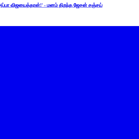
 அப்பா விஜயைத்தான்!' - மனம் திறந்த ஜேசன் சஞ்சய்