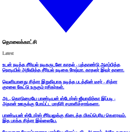
தொலைக்காட்சி
Latest
உடன் நடித்த சீரியல் நடிகருடனே காதல் - புத்தாண்டு ஆரம்பித்த
நொடியில் அறிவித்த சீரியல் நடிகை ரேஷ்மா. காதலர் இவர் தானா.
வெளியானது சித்ரா இறுதியாக நடித்த படத்தின் டீசர் - சித்ரா
குரலை கேட்டு உருகும் ரசிகர்கள்.
அட, கொடுமையே பாண்டியன் ஸ்டோர்ஸ் ஜீவாவிற்கா இப்படி -
அதான் ஊருக்கு போய்ட்ட மாதிரி சமாளிச்சாங்களா.
பாண்டியன் ஸ்டோர்ஸ் சீரியலுக்கு கிடைத்த மிகப்பெரிய கௌரவம்.
இத பாக்க சித்ரா இல்லையே.