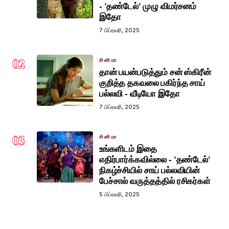
- 'தண்டேல்' முழு விமர்சனம்
இதோ
7 பிப்ரவரி, 2025
02
சினிமா
தான் பயன்படுத்தும் சன் ஸ்கிரீன்
குறித்த தகவலை பகிர்ந்த சாய்
பல்லவி - வீடியோ இதோ
7 பிப்ரவரி, 2025
03
சினிமா
உங்களிடம் இதை
எதிர்பார்க்கவில்லை - 'தண்டேல்'
நிகழ்ச்சியில் சாய் பல்லவியின்
பேச்சால் வருத்தத்தில் ரசிகர்கள்
5 பிப்ரவரி, 2025