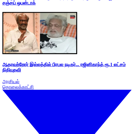
சஞ்சய் ஒபன்டாக்
ஆதரவற்றோர் இல்லத்தில் பிரபல நடிகர்... ரஜினிகாந்த் ரூ.1 லட்சம்
நிதியுதவி
அரசியல்
தொலைக்காட்சி