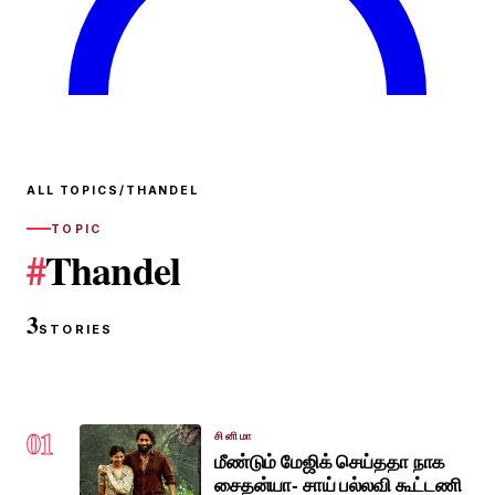
ALL TOPICS
/
THANDEL
TOPIC
#
Thandel
3
STORIES
01
சினிமா
மீண்டும் மேஜிக் செய்ததா நாக
சைதன்யா- சாய் பல்லவி கூட்டணி