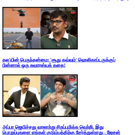
தல'யின் பெருந்தன்மை: 'சூது கவ்வும்' ஹெலிகாப்டருக்குப்
பின்னால் ஒரு சுவாரஸ்யக் கதை!
அப்பா ஜெயிச்சது வரலாற்று சிறப்புமிக்க வெற்றி. இது
பொறுப்புகளை எங்கள் குடும்பத்திற்கு சேர்த்துள்ளது - ஜேசன்