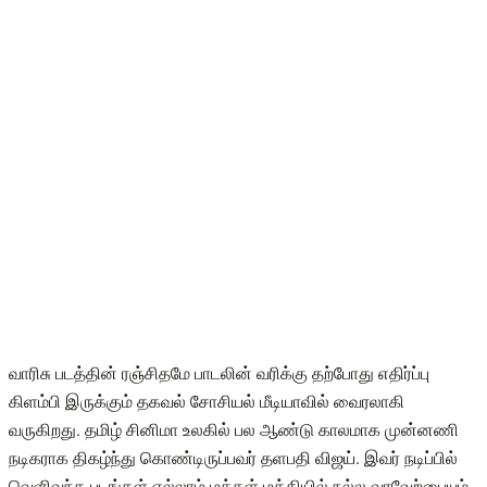
வாரிசு படத்தின் ரஞ்சிதமே பாடலின் வரிக்கு தற்போது எதிர்ப்பு
கிளம்பி இருக்கும் தகவல் சோசியல் மீடியாவில் வைரலாகி
வருகிறது. தமிழ் சினிமா உலகில் பல ஆண்டு காலமாக முன்னணி
நடிகராக திகழ்ந்து கொண்டிருப்பவர் தளபதி விஜய். இவர் நடிப்பில்
வெளிவந்த படங்கள் எல்லாம் மக்கள் மத்தியில் நல்ல வரவேற்பையும்,