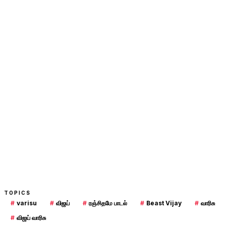
TOPICS
#
varisu
#
விஜய்
#
ரஞ்சிதமே பாடல்
#
Beast Vijay
#
வாரிசு
#
விஜய் வாரிசு