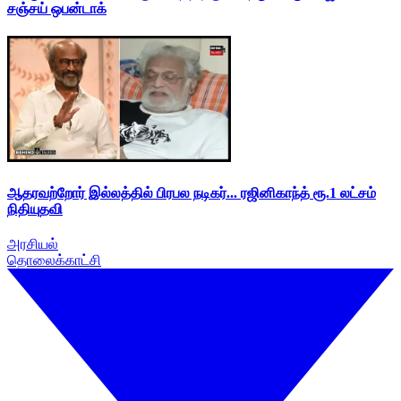
சஞ்சய் ஒபன்டாக்
ஆதரவற்றோர் இல்லத்தில் பிரபல நடிகர்... ரஜினிகாந்த் ரூ.1 லட்சம்
நிதியுதவி
அரசியல்
தொலைக்காட்சி