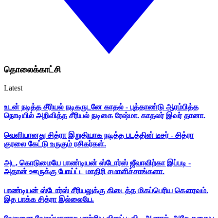
தொலைக்காட்சி
Latest
உடன் நடித்த சீரியல் நடிகருடனே காதல் - புத்தாண்டு ஆரம்பித்த
நொடியில் அறிவித்த சீரியல் நடிகை ரேஷ்மா. காதலர் இவர் தானா.
வெளியானது சித்ரா இறுதியாக நடித்த படத்தின் டீசர் - சித்ரா
குரலை கேட்டு உருகும் ரசிகர்கள்.
அட, கொடுமையே பாண்டியன் ஸ்டோர்ஸ் ஜீவாவிற்கா இப்படி -
அதான் ஊருக்கு போய்ட்ட மாதிரி சமாளிச்சாங்களா.
பாண்டியன் ஸ்டோர்ஸ் சீரியலுக்கு கிடைத்த மிகப்பெரிய கௌரவம்.
இத பாக்க சித்ரா இல்லையே.