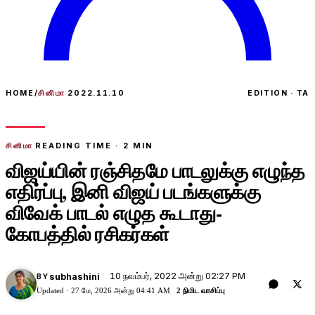
HOME
/
சினிமா
2022.11.10
EDITION · TA
சினிமா
READING TIME ·
2
MIN
விஜய்யின் ரஞ்சிதமே பாடலுக்கு எழுந்த
எதிர்ப்பு, இனி விஜய் படங்களுக்கு
விவேக் பாடல் எழுத கூடாது-
கோபத்தில் ரசிகர்கள்
10 நவம்பர், 2022 அன்று 02:27 PM
subhashini
BY
Updated ·
27 மே, 2026 அன்று 04:41 AM
2 நிமிட வாசிப்பு