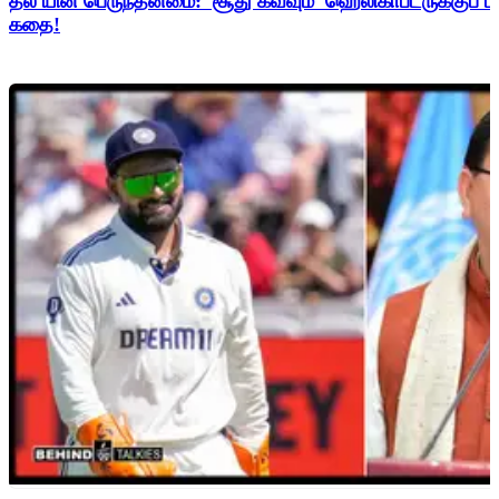
தல'யின் பெருந்தன்மை: 'சூது கவ்வும்' ஹெலிகாப்டருக்குப் ப
கதை!