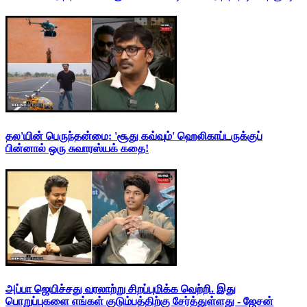
தல'யின் பெருந்தன்மை: 'சூது கவ்வும்' ஹெலிகாப்டருக்குப்
பின்னால் ஒரு சுவாரஸ்யக் கதை!
அப்பா ஜெயிச்சது வரலாற்று சிறப்புமிக்க வெற்றி. இது
பொறுப்புகளை எங்கள் குடும்பத்திற்கு சேர்த்துள்ளது - ஜேசன்