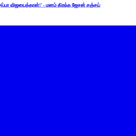
 அப்பா விஜயைத்தான்!' - மனம் திறந்த ஜேசன் சஞ்சய்