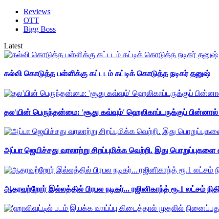
Reviews
OTT
Bigg Boss
Latest
கல்வி கொடுத்த பள்ளிக்கு கட்டடம் கட்டிக் கொடுத்த நடிகர் தனுஷ்
தல'யின் பெருந்தன்மை: 'சூது கவ்வும்' ஹெலிகாப்டருக்குப் பின்னால
அப்பா ஜெயிச்சது வரலாற்று சிறப்புமிக்க வெற்றி. இது பொறுப்புகளை எ
ஆதரவற்றோர் இல்லத்தில் பிரபல நடிகர்... ரஜினிகாந்த் ரூ.1 லட்சம் நித