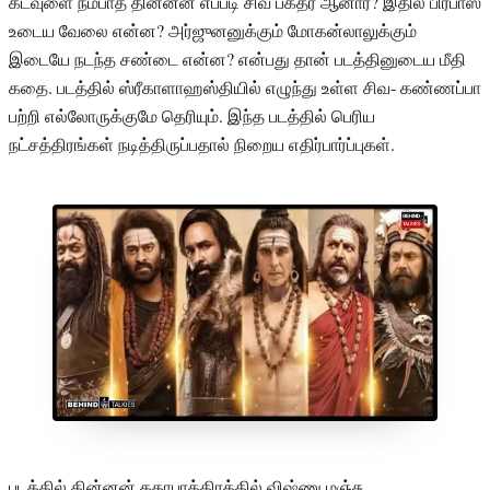
கடவுளை நம்பாத தின்னன் எப்படி சிவ பக்தர் ஆனார்? இதில் பிரபாஸ்
உடைய வேலை என்ன? அர்ஜுனனுக்கும் மோகன்லாலுக்கும்
இடையே நடந்த சண்டை என்ன? என்பது தான் படத்தினுடைய மீதி
கதை. படத்தில் ஸ்ரீகாளாஹஸ்தியில் எழுந்து உள்ள சிவ- கண்ணப்பா
பற்றி எல்லோருக்குமே தெரியும். இந்த படத்தில் பெரிய
நட்சத்திரங்கள் நடித்திருப்பதால் நிறைய எதிர்பார்ப்புகள்.
படத்தில் தின்னன் கதாபாத்திரத்தில் விஷ்ணு மஞ்சு