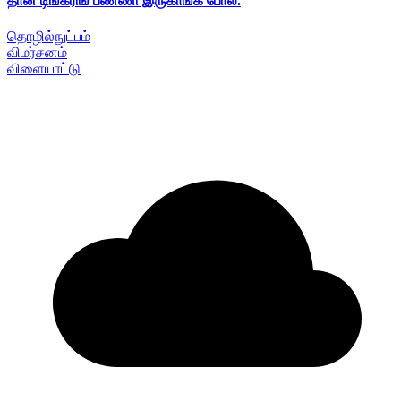
தான் டிங்கரிங் பண்ணி இருகாங்க போல.
தொழில்நுட்பம்
விமர்சனம்
விளையாட்டு