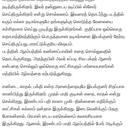
நடித்திருக்கிறார். இவர் தன்னுடைய நடிப்பில் ஸ்கோர்
செய்திருக்கிறார் என்று சொல்லலாம். இவரைத் தொடர்ந்து படத்தில்
வரும் எல்லா நடிகர்களுமே தங்களுக்கு கொடுத்த வேலையை
கச்சிதமாக செய்து முடித்து இருக்கிறார்கள். குறிப்பாக ஒவ்வொரு
கதாபாத்திரத்திற்கும் பொருத்தமான நடிகர்களை இயக்குனர் தேர்வு
செய்திருப்பது பாராட்டுக்குரிய விஷயம்.
படத்தின் ஆரம்பத்தில் கண்ணப்பாவின் கதை சொல்லுவதில்
தொடங்குகிறது. அதற்குபின் அவர் எப்படி சிவ பக்தர் ஆனார்
என்பதை சொல்லும் ஒவ்வொரு காட்சிகளும் பார்வையாளர்கள்
மத்தியில் ஆர்வத்தை ஏற்படுத்துகிறது.
சண்டை, காதல், பக்தி என்ற அனைத்தையுமே இயக்குனர் சிறப்பாக
காண்பித்து இருக்கிறார். முதல் பாதி குடிகள் கதை, காதல் என்று
செல்கிறது. இரண்டாம் பதி காளா முகி- தின்னனை எதிர்க்கும்
காட்சிகள் எல்லாம் நன்றாக இருக்கிறது. இடைவெளிக்குப் பிறகு
மோகன்லால், பிரபாஸ் டைய வரவெல்லாம் சுவாரசியமாக
இருக்கிறது. ஆனால், இரண்டாம் பாதி ஆரம்பத்தில் போர் அடிக்கும்