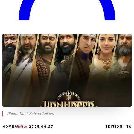
Photo:
Tamil Behind Talkies
HOME
/
சினிமா
2025.06.27
EDITION · TA