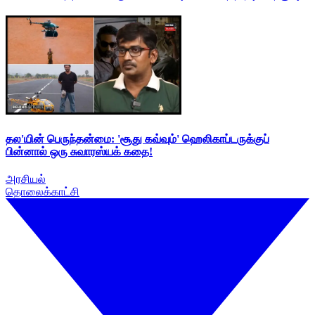
தல'யின் பெருந்தன்மை: 'சூது கவ்வும்' ஹெலிகாப்டருக்குப்
பின்னால் ஒரு சுவாரஸ்யக் கதை!
அரசியல்
தொலைக்காட்சி