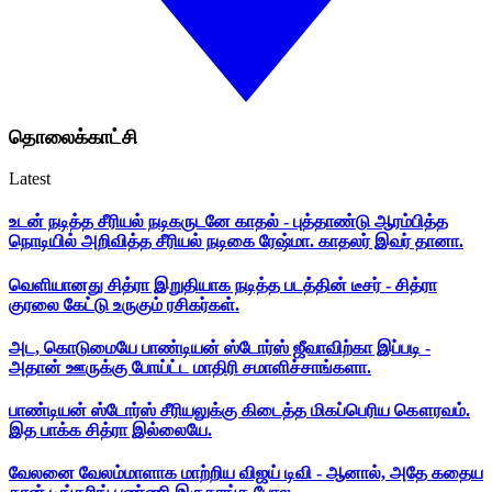
தொலைக்காட்சி
Latest
உடன் நடித்த சீரியல் நடிகருடனே காதல் - புத்தாண்டு ஆரம்பித்த
நொடியில் அறிவித்த சீரியல் நடிகை ரேஷ்மா. காதலர் இவர் தானா.
வெளியானது சித்ரா இறுதியாக நடித்த படத்தின் டீசர் - சித்ரா
குரலை கேட்டு உருகும் ரசிகர்கள்.
அட, கொடுமையே பாண்டியன் ஸ்டோர்ஸ் ஜீவாவிற்கா இப்படி -
அதான் ஊருக்கு போய்ட்ட மாதிரி சமாளிச்சாங்களா.
பாண்டியன் ஸ்டோர்ஸ் சீரியலுக்கு கிடைத்த மிகப்பெரிய கௌரவம்.
இத பாக்க சித்ரா இல்லையே.
வேலனை வேலம்மாளாக மாற்றிய விஜய் டிவி - ஆனால், அதே கதைய