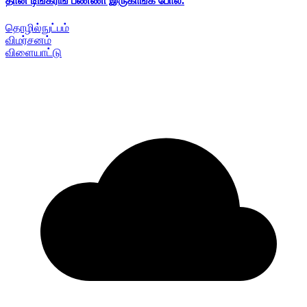
தான் டிங்கரிங் பண்ணி இருகாங்க போல.
தொழில்நுட்பம்
விமர்சனம்
விளையாட்டு