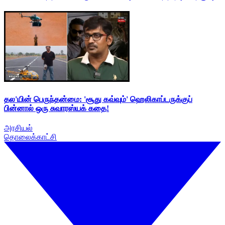
தல'யின் பெருந்தன்மை: 'சூது கவ்வும்' ஹெலிகாப்டருக்குப்
பின்னால் ஒரு சுவாரஸ்யக் கதை!
அரசியல்
தொலைக்காட்சி