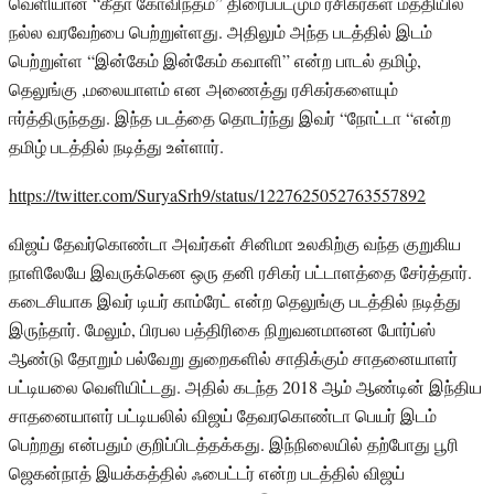
வெளியான “கீதா கோவிந்தம்” திரைப்படமும் ரசிகர்கள் மத்தியில்
நல்ல வரவேற்பை பெற்றுள்ளது. அதிலும் அந்த படத்தில் இடம்
பெற்றுள்ள “இன்கேம் இன்கேம் கவாளி” என்ற பாடல் தமிழ்,
தெலுங்கு ,மலையாளம் என அணைத்து ரசிகர்களையும்
ஈர்த்திருந்தது. இந்த படத்தை தொடர்ந்து இவர் “நோட்டா “என்ற
தமிழ் படத்தில் நடித்து உள்ளார்.
https://twitter.com/SuryaSrh9/status/1227625052763557892
விஜய் தேவர்கொண்டா அவர்கள் சினிமா உலகிற்கு வந்த குறுகிய
நாளிலேயே இவருக்கென ஒரு தனி ரசிகர் பட்டாளத்தை சேர்த்தார்.
கடைசியாக இவர் டியர் காம்ரேட் என்ற தெலுங்கு படத்தில் நடித்து
இருந்தார். மேலும், பிரபல பத்திரிகை நிறுவனமானன போர்ப்ஸ்
ஆண்டு தோறும் பல்வேறு துறைகளில் சாதிக்கும் சாதனையாளர்
பட்டியலை வெளியிட்டது. அதில் கடந்த 2018 ஆம் ஆண்டின் இந்திய
சாதனையாளர் பட்டியலில் விஜய் தேவரகொண்டா பெயர் இடம்
பெற்றது என்பதும் குறிப்பிடத்தக்கது. இந்நிலையில் தற்போது பூரி
ஜெகன்நாத் இயக்கத்தில் ஃபைட்டர் என்ற படத்தில் விஜய்