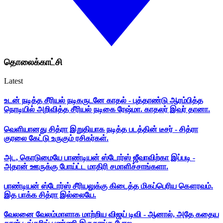
தொலைக்காட்சி
Latest
உடன் நடித்த சீரியல் நடிகருடனே காதல் - புத்தாண்டு ஆரம்பித்த
நொடியில் அறிவித்த சீரியல் நடிகை ரேஷ்மா. காதலர் இவர் தானா.
வெளியானது சித்ரா இறுதியாக நடித்த படத்தின் டீசர் - சித்ரா
குரலை கேட்டு உருகும் ரசிகர்கள்.
அட, கொடுமையே பாண்டியன் ஸ்டோர்ஸ் ஜீவாவிற்கா இப்படி -
அதான் ஊருக்கு போய்ட்ட மாதிரி சமாளிச்சாங்களா.
பாண்டியன் ஸ்டோர்ஸ் சீரியலுக்கு கிடைத்த மிகப்பெரிய கௌரவம்.
இத பாக்க சித்ரா இல்லையே.
வேலனை வேலம்மாளாக மாற்றிய விஜய் டிவி - ஆனால், அதே கதைய