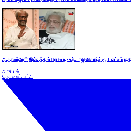
ஆதரவற்றோர் இல்லத்தில் பிரபல நடிகர்... ரஜினிகாந்த் ரூ.1 லட்சம் நித
அரசியல்
தொலைக்காட்சி