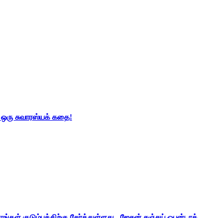
் ஒரு சுவாரஸ்யக் கதை!
ங்கள் குடும்பத்திற்கு சேர்த்துள்ளது - ஜேசன் சஞ்சய் ஒபன்டாக்