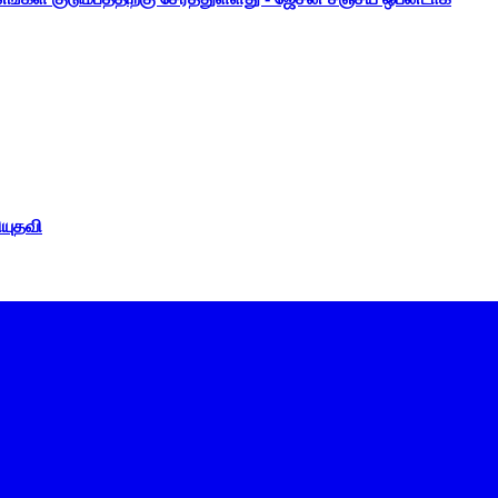
ியுதவி