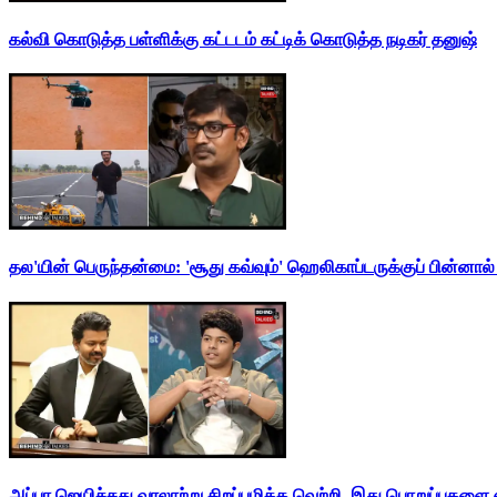
கல்வி கொடுத்த பள்ளிக்கு கட்டடம் கட்டிக் கொடுத்த நடிகர் தனுஷ்
தல'யின் பெருந்தன்மை: 'சூது கவ்வும்' ஹெலிகாப்டருக்குப் பின்னால
அப்பா ஜெயிச்சது வரலாற்று சிறப்புமிக்க வெற்றி. இது பொறுப்புகளை எ