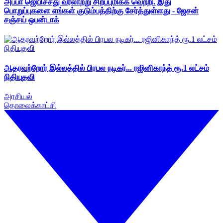
அப்பா ஜெயிச்சது வரலாற்று சிறப்புமிக்க வெற்றி. இது
பொறுப்புகளை எங்கள் குடும்பத்திற்கு சேர்த்துள்ளது - ஜேசன்
சஞ்சய் ஒபன்டாக்
ஆதரவற்றோர் இல்லத்தில் பிரபல நடிகர்... ரஜினிகாந்த் ரூ.1 லட்சம்
நிதியுதவி
அரசியல்
தொலைக்காட்சி