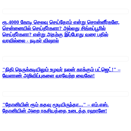
ரூ.4000 கோடி செலவு செய்தோம் என்று சொன்னீர்களே,
சென்னையில் செய்தீர்களா? அல்லது சிங்கப்பூரில்
செய்தீர்களா? என்று அதற்கு இப்போது வரை பதில்
வரவில்லை - நடிகர் விஷால்
"நிதி நெருக்கடியிலும் உழவர் நலன் காக்கும் பட்ஜெட்!" –
வேளாண் அறிவிப்புகளை வரவேற்ற வைகோ!
"தோனியின் ரூம் கதவு மூடியிருந்தா..." – எம்.எஸ்.
தோனியின் அறை ரகசியத்தை உடைத்த ரஹானே!