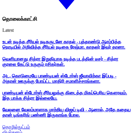
தொலைக்காட்சி
Latest
உடன் நடித்த சீரியல் நடிகருடனே காதல் - புத்தாண்டு ஆரம்பித்த
நொடியில் அறிவித்த சீரியல் நடிகை ரேஷ்மா. காதலர் இவர் தானா.
வெளியானது சித்ரா இறுதியாக நடித்த படத்தின் டீசர் - சித்ரா
குரலை கேட்டு உருகும் ரசிகர்கள்.
அட, கொடுமையே பாண்டியன் ஸ்டோர்ஸ் ஜீவாவிற்கா இப்படி -
அதான் ஊருக்கு போய்ட்ட மாதிரி சமாளிச்சாங்களா.
பாண்டியன் ஸ்டோர்ஸ் சீரியலுக்கு கிடைத்த மிகப்பெரிய கௌரவம்.
இத பாக்க சித்ரா இல்லையே.
வேலனை வேலம்மாளாக மாற்றிய விஜய் டிவி - ஆனால், அதே கதைய
தான் டிங்கரிங் பண்ணி இருகாங்க போல.
தொழில்நுட்பம்
விமர்சனம்