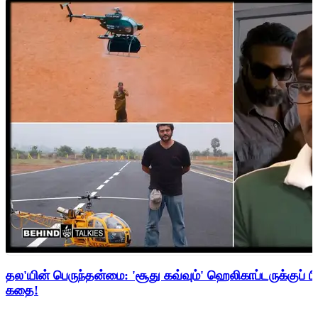
தல'யின் பெருந்தன்மை: 'சூது கவ்வும்' ஹெலிகாப்டருக்குப் ப
கதை!