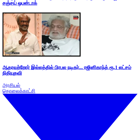
சஞ்சய் ஒபன்டாக்
ஆதரவற்றோர் இல்லத்தில் பிரபல நடிகர்... ரஜினிகாந்த் ரூ.1 லட்சம்
நிதியுதவி
அரசியல்
தொலைக்காட்சி