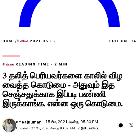
HOME
/
சினிமா
2021.05.15
EDITION · TA
சினிமா
READING TIME ·
2
MIN
3 தலித் பெரியவர்களை காலில் விழ
வைத்த கொடுமை - அதுவும் இத
செஞ்சதுக்காக இப்படி பண்ணி
இருக்காங்க. என்ன ஒரு கொடுமை.
15 மே, 2021 அன்று 05:30 PM
Rajkumar
BY
Updated ·
27 மே, 2026 அன்று 03:32 AM
2 நிமிட வாசிப்பு