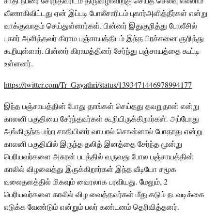
சாதி நபரை சேர்ந்தவரிடம் திருவிழாவிற்கு செய்த செலவு எல்லாம்
வீணாகிவிட்டது ஏன் இப்படி போலீசாரிடம் புகார்அளித்தீர்கள் என்று
வாக்குவாதம் செய்துள்ளார்கள். பின்னர் இதுகுறித்து போலீசில்
புகார் அளித்தவர் கிராம பஞ்சாயத்திடம் இந்த பிரச்சனை குறித்து
கூறியுள்ளார். பின்னர் கிராமத்தினர் சேர்ந்து பஞ்சாயத்தை கூட்டி
உள்ளனர்.
https://twitter.com/Tr_Gayathri/status/1393471446978994177
இந்த பஞ்சாயத்தின் போது தாங்கள் செய்தது தவறுதான் என்று
காலனி பகுதியை சேர்ந்தவர்கள் கூறியிருக்கிறார்கள். அப்போது
அங்கிருந்த மற்ற சாதியினர் வாயால் சொன்னால் போதாது என்று
காலனி பகுதியில் இருந்த தலித் இனத்தை சேர்ந்த மூன்று
பெரியவர்களை அசுரன் படத்தில் வருவது போல பஞ்சாயத்தின்
காலில் விழவைத்து இருக்கிறார்கள் இந்த வீடியோ சமூக
வலைதளத்தில் மிகவும் வைரலாக பரவியது. மேலும், 2
பெரியவர்களை காலில் விழ வைத்தவர்கள் மீது கடும் நடவடிக்கை
எடுக்க வேண்டும் என்றும் பலர் கண்டனம் தெரிவித்தனர்.