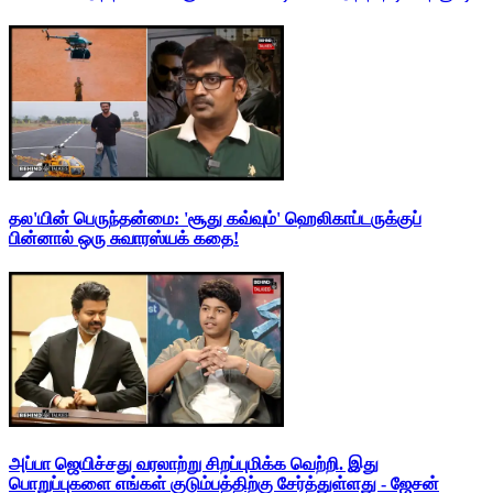
தல'யின் பெருந்தன்மை: 'சூது கவ்வும்' ஹெலிகாப்டருக்குப்
பின்னால் ஒரு சுவாரஸ்யக் கதை!
அப்பா ஜெயிச்சது வரலாற்று சிறப்புமிக்க வெற்றி. இது
பொறுப்புகளை எங்கள் குடும்பத்திற்கு சேர்த்துள்ளது - ஜேசன்