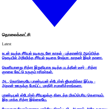
தொலைக்காட்சி
Latest
உடன் நடித்த சீரியல் நடிகருடனே காதல் - புத்தாண்டு ஆரம்பித்த
நொடியில் அறிவித்த சீரியல் நடிகை ரேஷ்மா. காதலர் இவர் தானா.
வெளியானது சித்ரா இறுதியாக நடித்த படத்தின் டீசர் - சித்ரா
குரலை கேட்டு உருகும் ரசிகர்கள்.
அட, கொடுமையே பாண்டியன் ஸ்டோர்ஸ் ஜீவாவிற்கா இப்படி -
அதான் ஊருக்கு போய்ட்ட மாதிரி சமாளிச்சாங்களா.
பாண்டியன் ஸ்டோர்ஸ் சீரியலுக்கு கிடைத்த மிகப்பெரிய கௌரவம்.
இத பாக்க சித்ரா இல்லையே.