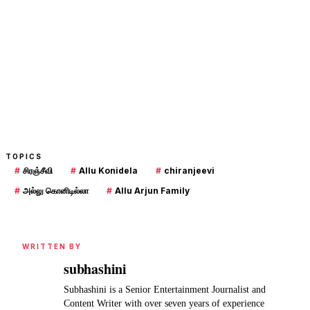
TOPICS
#
சிரஞ்சீவி
#
Allu Konidela
#
chiranjeevi
#
அல்லு கொனிடில்லா
#
Allu Arjun Family
WRITTEN BY
subhashini
Subhashini is a Senior Entertainment Journalist and
Content Writer with over seven years of experience