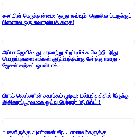
தல'யின் பெருந்தன்மை: 'சூது கவ்வும்' ஹெலிகாப்டருக்குப்
பின்னால் ஒரு சுவாரஸ்யக் கதை!
அப்பா ஜெயிச்சது வரலாற்று சிறப்புமிக்க வெற்றி. இது
பொறுப்புகளை எங்கள் குடும்பத்திற்கு சேர்த்துள்ளது -
ஜேசன் சஞ்சய் ஒபன்டாக்
பிராக் லெஸ்னரின் சகாப்தம் முடிவு: மல்யுத்தத்தில் இருந்து
அதிகாரப்பூர்வமாக ஓய்வு பெற்றார் 'தி பீஸ்ட்'!
"மகளிருக்கு அண்ணன் சீர்... மாணவர்களுக்கு