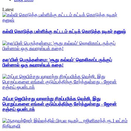
Latest
கல்வி கொடுத்த பள்ளிக்கு கட்டடம் கட்டிக் கொடுத்த நடிகர் தனுஷ்
தல'யின் பெருந்தன்மை: 'சூது கவ்வும்' ஹெலிகாப்டருக்குப்
பின்னால் ஒரு சுவாரஸ்யக் கதை!
அப்பா ஜெயிச்சது வரலாற்று சிறப்புமிக்க வெற்றி. இது
பொறுப்புகளை எங்கள் குடும்பத்திற்கு சேர்த்துள்ளது - ஜேசன்
சஞ்சய் ஒபன்டாக்