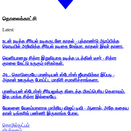
தொலைக்காட்சி
Latest
உடன் நடித்த சீரியல் நடிகருடனே காதல் - புத்தாண்டு ஆரம்பித்த
நொடியில் அறிவித்த சீரியல் நடிகை ரேஷ்மா. காதலர் இவர் தானா.
வெளியானது சித்ரா இறுதியாக நடித்த படத்தின் டீசர் - சித்ரா
குரலை கேட்டு உருகும் ரசிகர்கள்.
அட, கொடுமையே பாண்டியன் ஸ்டோர்ஸ் ஜீவாவிற்கா இப்படி -
அதான் ஊருக்கு போய்ட்ட மாதிரி சமாளிச்சாங்களா.
பாண்டியன் ஸ்டோர்ஸ் சீரியலுக்கு கிடைத்த மிகப்பெரிய கௌரவம்.
இத பாக்க சித்ரா இல்லையே.
வேலனை வேலம்மாளாக மாற்றிய விஜய் டிவி - ஆனால், அதே கதைய
தான் டிங்கரிங் பண்ணி இருகாங்க போல.
தொழில்நுட்பம்
விமர்சனம்