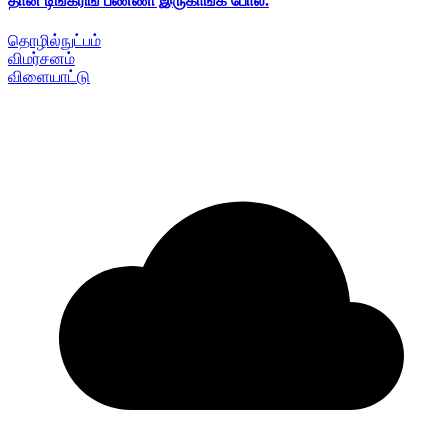
தான் டிங்கரிங் பண்ணி இருகாங்க போல.
தொழில்நுட்பம்
விமர்சனம்
விளையாட்டு