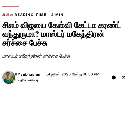
சினிமா
READING TIME ·
2
MIN
சிஎம் விஜயை கேள்வி கேட்டா கரண்ட்
வந்துருமா? மாஸ்டர் மகேந்திரன்
சர்ச்சை பேச்சு
மாஸ்டர் மகேந்திரன் சர்ச்சை பேச்சு
14 ஜூன், 2026 அன்று 06:00 PM
subhashini
BY
2 நிமிட வாசிப்பு