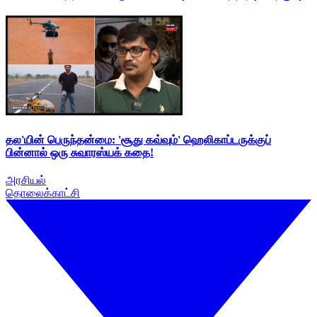
தல'யின் பெருந்தன்மை: 'சூது கவ்வும்' ஹெலிகாப்டருக்குப்
பின்னால் ஒரு சுவாரஸ்யக் கதை!
அரசியல்
தொலைக்காட்சி