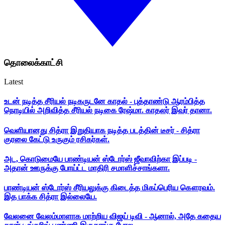
தொலைக்காட்சி
Latest
உடன் நடித்த சீரியல் நடிகருடனே காதல் - புத்தாண்டு ஆரம்பித்த
நொடியில் அறிவித்த சீரியல் நடிகை ரேஷ்மா. காதலர் இவர் தானா.
வெளியானது சித்ரா இறுதியாக நடித்த படத்தின் டீசர் - சித்ரா
குரலை கேட்டு உருகும் ரசிகர்கள்.
அட, கொடுமையே பாண்டியன் ஸ்டோர்ஸ் ஜீவாவிற்கா இப்படி -
அதான் ஊருக்கு போய்ட்ட மாதிரி சமாளிச்சாங்களா.
பாண்டியன் ஸ்டோர்ஸ் சீரியலுக்கு கிடைத்த மிகப்பெரிய கௌரவம்.
இத பாக்க சித்ரா இல்லையே.
வேலனை வேலம்மாளாக மாற்றிய விஜய் டிவி - ஆனால், அதே கதைய