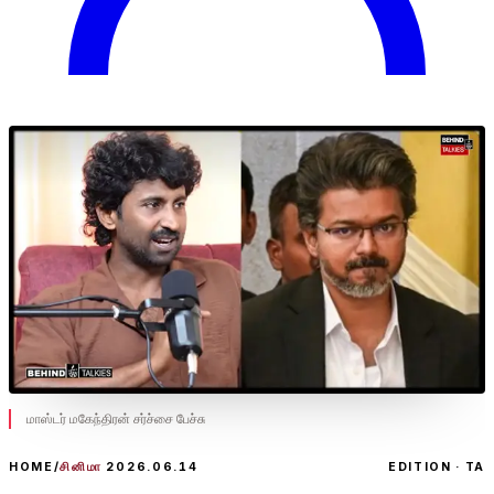
மாஸ்டர் மகேந்திரன் சர்ச்சை பேச்சு
HOME
/
சினிமா
2026.06.14
EDITION · TA