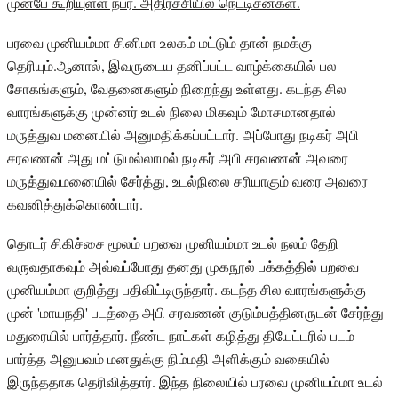
முன்பே கூறியுள்ள நபர். அதிர்ச்சியில் நெட்டிசன்கள்.
பரவை முனியம்மா சினிமா உலகம் மட்டும் தான் நமக்கு
தெரியும்.ஆனால், இவருடைய தனிப்பட்ட வாழ்க்கையில் பல
சோகங்களும், வேதனைகளும் நிறைந்து உள்ளது. கடந்த சில
வாரங்களுக்கு முன்னர் உடல் நிலை மிகவும் மோசமானதால்
மருத்துவ மனையில் அனுமதிக்கப்பட்டார். அப்போது நடிகர் அபி
சரவணன் அது மட்டுமல்லாமல் நடிகர் அபி சரவணன் அவரை
மருத்துவமனையில் சேர்த்து, உடல்நிலை சரியாகும் வரை அவரை
கவனித்துக்கொண்டார்.
தொடர் சிகிச்சை மூலம் பறவை முனியம்மா உடல் நலம் தேறி
வருவதாகவும் அவ்வப்போது தனது முகநூல் பக்கத்தில் பறவை
முனியம்மா குறித்து பதிவிட்டிருந்தார். கடந்த சில வாரங்களுக்கு
முன் 'மாயநதி' படத்தை அபி சரவணன் குடும்பத்தினருடன் சேர்ந்து
மதுரையில் பார்த்தார். நீண்ட நாட்கள் கழித்து தியேட்டரில் படம்
பார்த்த அனுபவம் மனதுக்கு நிம்மதி அளிக்கும் வகையில்
இருந்ததாக தெரிவித்தார். இந்த நிலையில் பரவை முனியம்மா உடல்