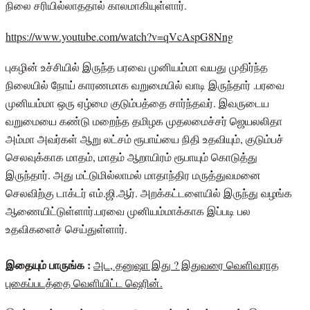
நிலை சரியில்லாததால் காலமாகியுள்ளார்.
https://www.youtube.com/watch?v=qVcAspG8Nng
புகழின் உச்சியில் இருந்த பரவை முனியம்மா வயது முதிர்ந்த
நிலையில் நோய் காரணமாக வறுமையில் வாடி இருந்தார் .பரவை
முனியம்மா ஒரு ஏழ்மை குடும்பத்தை சார்ந்தவர். இவருடைய
வறுமையை கண்டு மறைந்த தமிழக முதலமைச்சர் ஜெயலலிதா
அம்மா அவர்கள் ஆறு லட்சம் ரூபாய்யை நிதி உதவியும், குடும்பச்
செலவுக்காக மாதம், மாதம் ஆறாயிரம் ரூபாயும் கொடுத்து
இருந்தார். அது மட்டுமில்லாமல் மாதாந்திர மருத்துவமனை
செலவிற்கு டாக்டர் எம்.ஜி.ஆர். அறக்கட்டளையில் இருந்து வழங்க
ஆணையிட்டுள்ளார்.பரவை முனியம்மாக்காக இப்படி பல
உதவிகளைச் செய்துள்ளார்.
இதையும் பாருங்க :
அட, தனுஷா இது ? இதுவரை வெளிவராத
புகைப்படத்தை வெளியிட்ட ஷெரின்.