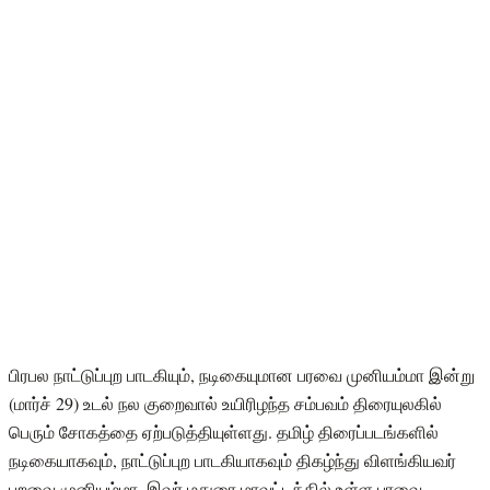
பிரபல நாட்டுப்புற பாடகியும், நடிகையுமான பரவை முனியம்மா இன்று
(மார்ச் 29) உடல் நல குறைவால் உயிரிழந்த சம்பவம் திரையுலகில்
பெரும் சோகத்தை ஏற்படுத்தியுள்ளது. தமிழ் திரைப்படங்களில்
நடிகையாகவும், நாட்டுப்புற பாடகியாகவும் திகழ்ந்து விளங்கியவர்
பறவை முனியம்மா. இவர் மதுரை மாவட்டத்தில் உள்ள பரவை