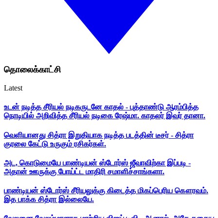
தொலைக்காட்சி
Latest
உடன் நடித்த சீரியல் நடிகருடனே காதல் - புத்தாண்டு ஆரம்பித்த
நொடியில் அறிவித்த சீரியல் நடிகை ரேஷ்மா. காதலர் இவர் தானா.
வெளியானது சித்ரா இறுதியாக நடித்த படத்தின் டீசர் - சித்ரா
குரலை கேட்டு உருகும் ரசிகர்கள்.
அட, கொடுமையே பாண்டியன் ஸ்டோர்ஸ் ஜீவாவிற்கா இப்படி -
அதான் ஊருக்கு போய்ட்ட மாதிரி சமாளிச்சாங்களா.
பாண்டியன் ஸ்டோர்ஸ் சீரியலுக்கு கிடைத்த மிகப்பெரிய கௌரவம்.
இத பாக்க சித்ரா இல்லையே.