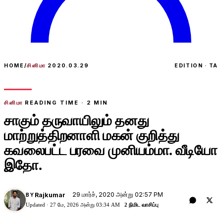
HOME
/
சினிமா
2020.03.29
EDITION · TA
சினிமா
READING TIME ·
2
MIN
சாகும் தருவாயிலும் தனது
மாற்றுத்திறனாளி மகன் குறித்து
கவலைபட்ட பரவை முனியம்மா. வீடியோ
இதோ.
29 மார்ச், 2020 அன்று 02:57 PM
Rajkumar
BY
Updated ·
27 மே, 2026 அன்று 03:34 AM
2 நிமிட வாசிப்பு