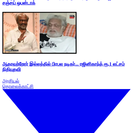
சஞ்சய் ஒபன்டாக்
ஆதரவற்றோர் இல்லத்தில் பிரபல நடிகர்... ரஜினிகாந்த் ரூ.1 லட்சம்
நிதியுதவி
அரசியல்
தொலைக்காட்சி