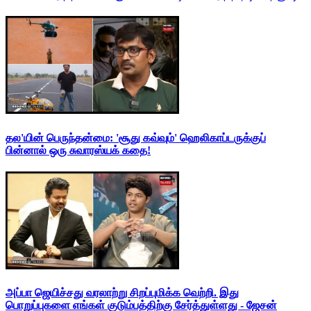
தல'யின் பெருந்தன்மை: 'சூது கவ்வும்' ஹெலிகாப்டருக்குப்
பின்னால் ஒரு சுவாரஸ்யக் கதை!
அப்பா ஜெயிச்சது வரலாற்று சிறப்புமிக்க வெற்றி. இது
பொறுப்புகளை எங்கள் குடும்பத்திற்கு சேர்த்துள்ளது - ஜேசன்