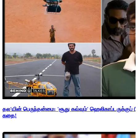
தல'யின் பெருந்தன்மை: 'சூது கவ்வும்' ஹெலிகாப்டருக்குப் ப
கதை!