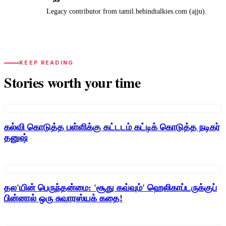
A
Legacy contributor from tamil.behindtalkies.com (ajju).
KEEP READING
Stories worth your time
கல்வி கொடுத்த பள்ளிக்கு கட்டடம் கட்டிக் கொடுத்த நடிகர்
தனுஷ்
தல'யின் பெருந்தன்மை: 'சூது கவ்வும்' ஹெலிகாப்டருக்குப்
பின்னால் ஒரு சுவாரஸ்யக் கதை!