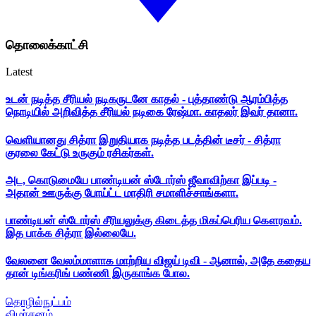
தொலைக்காட்சி
Latest
உடன் நடித்த சீரியல் நடிகருடனே காதல் - புத்தாண்டு ஆரம்பித்த
நொடியில் அறிவித்த சீரியல் நடிகை ரேஷ்மா. காதலர் இவர் தானா.
வெளியானது சித்ரா இறுதியாக நடித்த படத்தின் டீசர் - சித்ரா
குரலை கேட்டு உருகும் ரசிகர்கள்.
அட, கொடுமையே பாண்டியன் ஸ்டோர்ஸ் ஜீவாவிற்கா இப்படி -
அதான் ஊருக்கு போய்ட்ட மாதிரி சமாளிச்சாங்களா.
பாண்டியன் ஸ்டோர்ஸ் சீரியலுக்கு கிடைத்த மிகப்பெரிய கௌரவம்.
இத பாக்க சித்ரா இல்லையே.
வேலனை வேலம்மாளாக மாற்றிய விஜய் டிவி - ஆனால், அதே கதைய
தான் டிங்கரிங் பண்ணி இருகாங்க போல.
தொழில்நுட்பம்
விமர்சனம்