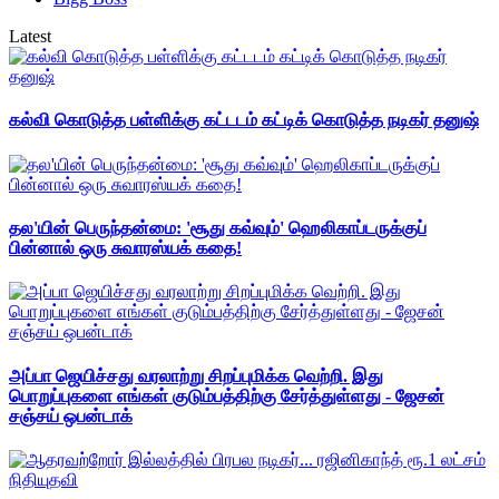
Latest
கல்வி கொடுத்த பள்ளிக்கு கட்டடம் கட்டிக் கொடுத்த நடிகர் தனுஷ்
தல'யின் பெருந்தன்மை: 'சூது கவ்வும்' ஹெலிகாப்டருக்குப்
பின்னால் ஒரு சுவாரஸ்யக் கதை!
அப்பா ஜெயிச்சது வரலாற்று சிறப்புமிக்க வெற்றி. இது
பொறுப்புகளை எங்கள் குடும்பத்திற்கு சேர்த்துள்ளது - ஜேசன்
சஞ்சய் ஒபன்டாக்