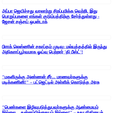
அப்பா ஜெயிச்சது வரலாற்று சிறப்புமிக்க வெற்றி. இது
பொறுப்புகளை எங்கள் குடும்பத்திற்கு சேர்த்துள்ளது -
ஜேசன் சஞ்சய் ஒபன்டாக்
பிராக் லெஸ்னரின் சகாப்தம் முடிவு: மல்யுத்தத்தில் இருந்து
அதிகாரப்பூர்வமாக ஓய்வு பெற்றார் 'தி பீஸ்ட்'!
"மகளிருக்கு அண்ணன் சீர்... மாணவர்களுக்கு
மடிக்கணினி!" – பட்ஜெட்டில் அள்ளிக் கொடுத்த அரசு
"பெண்களை இழிவுபடுத்துபவர்களுக்கு ஆண்மையும்
இல்லை... தன்னம்பிக்கையும் இல்லை!" – உதயநிதியைச்