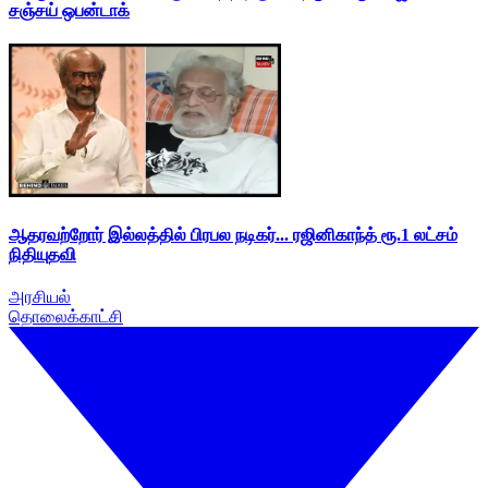
சஞ்சய் ஒபன்டாக்
ஆதரவற்றோர் இல்லத்தில் பிரபல நடிகர்... ரஜினிகாந்த் ரூ.1 லட்சம்
நிதியுதவி
அரசியல்
தொலைக்காட்சி