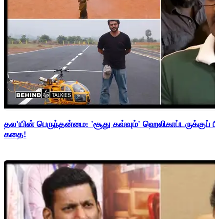
தல'யின் பெருந்தன்மை: 'சூது கவ்வும்' ஹெலிகாப்டருக்குப் ப
கதை!