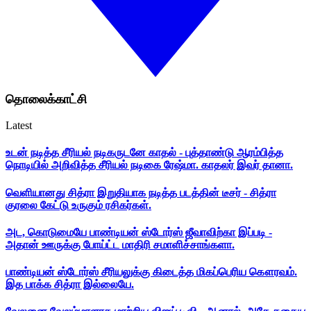
தொலைக்காட்சி
Latest
உடன் நடித்த சீரியல் நடிகருடனே காதல் - புத்தாண்டு ஆரம்பித்த
நொடியில் அறிவித்த சீரியல் நடிகை ரேஷ்மா. காதலர் இவர் தானா.
வெளியானது சித்ரா இறுதியாக நடித்த படத்தின் டீசர் - சித்ரா
குரலை கேட்டு உருகும் ரசிகர்கள்.
அட, கொடுமையே பாண்டியன் ஸ்டோர்ஸ் ஜீவாவிற்கா இப்படி -
அதான் ஊருக்கு போய்ட்ட மாதிரி சமாளிச்சாங்களா.
பாண்டியன் ஸ்டோர்ஸ் சீரியலுக்கு கிடைத்த மிகப்பெரிய கௌரவம்.
இத பாக்க சித்ரா இல்லையே.