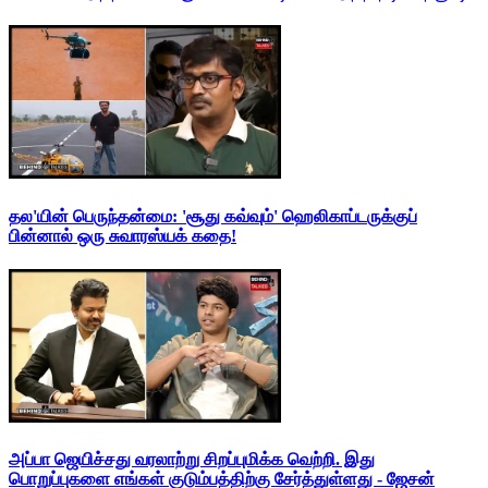
தல'யின் பெருந்தன்மை: 'சூது கவ்வும்' ஹெலிகாப்டருக்குப்
பின்னால் ஒரு சுவாரஸ்யக் கதை!
அப்பா ஜெயிச்சது வரலாற்று சிறப்புமிக்க வெற்றி. இது
பொறுப்புகளை எங்கள் குடும்பத்திற்கு சேர்த்துள்ளது - ஜேசன்