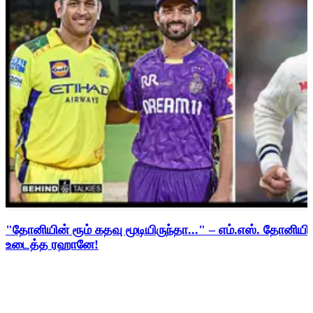
"தோனியின் ரூம் கதவு மூடியிருந்தா..." – எம்.எஸ். தோனி
உடைத்த ரஹானே!