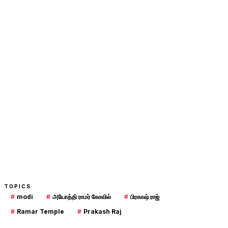
TOPICS
#
modi
#
அயோத்தி ராமர் கோவில்
#
பிரகாஷ் ராஜ்
#
Ramar Temple
#
Prakash Raj