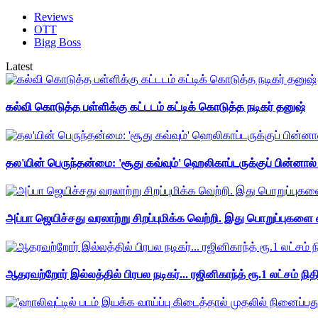
Reviews
OTT
Bigg Boss
Latest
கல்வி கொடுத்த பள்ளிக்கு கட்டடம் கட்டிக் கொடுத்த நடிகர் தனுஷ்
தல'யின் பெருந்தன்மை: 'சூது கவ்வும்' ஹெலிகாப்டருக்குப் பின்னால
அப்பா ஜெயிச்சது வரலாற்று சிறப்புமிக்க வெற்றி. இது பொறுப்புகளை எ
ஆதரவற்றோர் இல்லத்தில் பிரபல நடிகர்... ரஜினிகாந்த் ரூ.1 லட்சம் நித