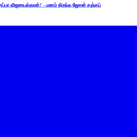
 அப்பா விஜயைத்தான்!' - மனம் திறந்த ஜேசன் சஞ்சய்