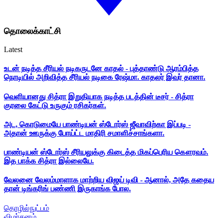
தொலைக்காட்சி
Latest
உடன் நடித்த சீரியல் நடிகருடனே காதல் - புத்தாண்டு ஆரம்பித்த
நொடியில் அறிவித்த சீரியல் நடிகை ரேஷ்மா. காதலர் இவர் தானா.
வெளியானது சித்ரா இறுதியாக நடித்த படத்தின் டீசர் - சித்ரா
குரலை கேட்டு உருகும் ரசிகர்கள்.
அட, கொடுமையே பாண்டியன் ஸ்டோர்ஸ் ஜீவாவிற்கா இப்படி -
அதான் ஊருக்கு போய்ட்ட மாதிரி சமாளிச்சாங்களா.
பாண்டியன் ஸ்டோர்ஸ் சீரியலுக்கு கிடைத்த மிகப்பெரிய கௌரவம்.
இத பாக்க சித்ரா இல்லையே.
வேலனை வேலம்மாளாக மாற்றிய விஜய் டிவி - ஆனால், அதே கதைய
தான் டிங்கரிங் பண்ணி இருகாங்க போல.
தொழில்நுட்பம்
விமர்சனம்