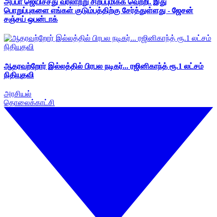
அப்பா ஜெயிச்சது வரலாற்று சிறப்புமிக்க வெற்றி. இது
பொறுப்புகளை எங்கள் குடும்பத்திற்கு சேர்த்துள்ளது - ஜேசன்
சஞ்சய் ஒபன்டாக்
ஆதரவற்றோர் இல்லத்தில் பிரபல நடிகர்... ரஜினிகாந்த் ரூ.1 லட்சம்
நிதியுதவி
அரசியல்
தொலைக்காட்சி