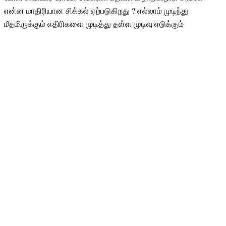
என்ன மாதிரியான சிக்கல் ஏற்படுகிறது ? எல்லாம் முடிந்து
மீதமிருக்கும் எதிரிகளை முடித்து தள்ள முடிவு எடுக்கும்
தருணத்தில் கடந்த கால வாழ்க்கையை எண்ணிப் பார்க்கத்
தொடங்குகிறார்.
நந்துவின் வாழ்வில் நந்துவாக பலர் வந்து போகிறார்கள். மேலும்,
நந்து இந்தச் சமூகத்தால் பாதிக்கப்பட்ட ஒரு நபராக, இந்தச்
சமூகத்தைப் பாதித்த ஒரு நபராக என்னவெல்லாம் செய்கிறார்.
நந்துவின் வாழ்க்கையில் வரும் பெண்கள் செய்யும் நல்லது,
கெட்டது. கடைசியில் நந்துக்கு என்ன நடக்கிறது? என்பது தான்
படத்தின் மீதி கதை. நந்து என்ற ரோலில் பார்த்திபன், ஆனந்த்
கிருஷ்ணன், சந்துரு, பிரவீன் குமார், ஜோஷுவா என்று நிறைய பேர்
நடித்திருக்கிறார்கள்.