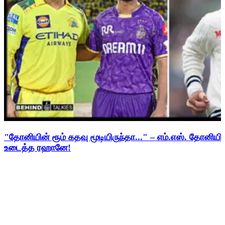
"தோனியின் ரூம் கதவு மூடியிருந்தா..." – எம்.எஸ். தோனி
உடைத்த ரஹானே!