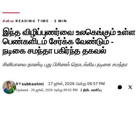
சினிமா
READING TIME ·
2
MIN
இந்த விழிப்புணர்வை உலகெங்கும் உள்ள
பெண்களிடம் சேர்க்க வேண்டும் -
நடிகை சமந்தா பகிர்ந்த தகவல்
சினிமாவை தாண்டி புது பிசினஸ் தொடங்கிய நடிகை சமந்தா
17 ஜூன், 2026 அன்று 06:57 PM
subhashini
BY
Updated ·
20 ஜூன், 2026 அன்று 09:02 PM
2 நிமிட வாசிப்பு