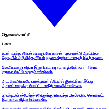
தொலைக்காட்சி
Latest
உடன் நடித்த சீரியல் நடிகருடனே காதல் - புத்தாண்டு ஆரம்பித்த
நொடியில் அறிவித்த சீரியல் நடிகை ரேஷ்மா. காதலர் இவர் தானா.
வெளியானது சித்ரா இறுதியாக நடித்த படத்தின் டீசர் - சித்ரா
குரலை கேட்டு உருகும் ரசிகர்கள்.
அட, கொடுமையே பாண்டியன் ஸ்டோர்ஸ் ஜீவாவிற்கா இப்படி -
அதான் ஊருக்கு போய்ட்ட மாதிரி சமாளிச்சாங்களா.
பாண்டியன் ஸ்டோர்ஸ் சீரியலுக்கு கிடைத்த மிகப்பெரிய கௌரவம்.
இத பாக்க சித்ரா இல்லையே.