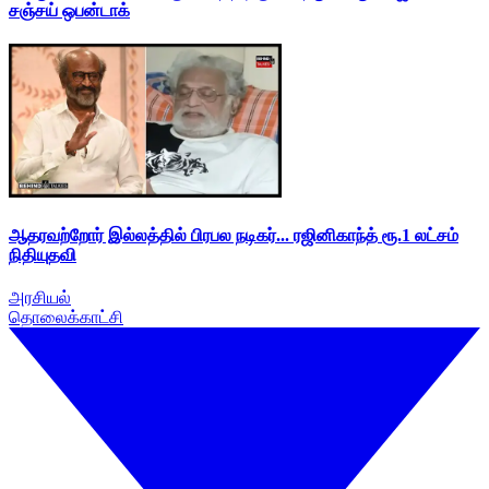
சஞ்சய் ஒபன்டாக்
ஆதரவற்றோர் இல்லத்தில் பிரபல நடிகர்... ரஜினிகாந்த் ரூ.1 லட்சம்
நிதியுதவி
அரசியல்
தொலைக்காட்சி