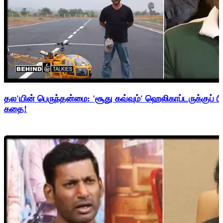
தல'யின் பெருந்தன்மை: 'சூது கவ்வும்' ஹெலிகாப்டருக்குப் ப
கதை!