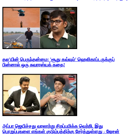
தல'யின் பெருந்தன்மை: 'சூது கவ்வும்' ஹெலிகாப்டருக்குப்
பின்னால் ஒரு சுவாரஸ்யக் கதை!
அப்பா ஜெயிச்சது வரலாற்று சிறப்புமிக்க வெற்றி. இது
பொறுப்புகளை எங்கள் குடும்பத்திற்கு சேர்த்துள்ளது - ஜேசன்