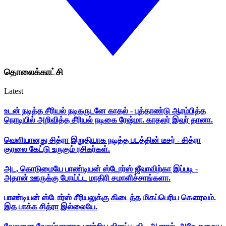
தொலைக்காட்சி
Latest
உடன் நடித்த சீரியல் நடிகருடனே காதல் - புத்தாண்டு ஆரம்பித்த
நொடியில் அறிவித்த சீரியல் நடிகை ரேஷ்மா. காதலர் இவர் தானா.
வெளியானது சித்ரா இறுதியாக நடித்த படத்தின் டீசர் - சித்ரா
குரலை கேட்டு உருகும் ரசிகர்கள்.
அட, கொடுமையே பாண்டியன் ஸ்டோர்ஸ் ஜீவாவிற்கா இப்படி -
அதான் ஊருக்கு போய்ட்ட மாதிரி சமாளிச்சாங்களா.
பாண்டியன் ஸ்டோர்ஸ் சீரியலுக்கு கிடைத்த மிகப்பெரிய கௌரவம்.
இத பாக்க சித்ரா இல்லையே.