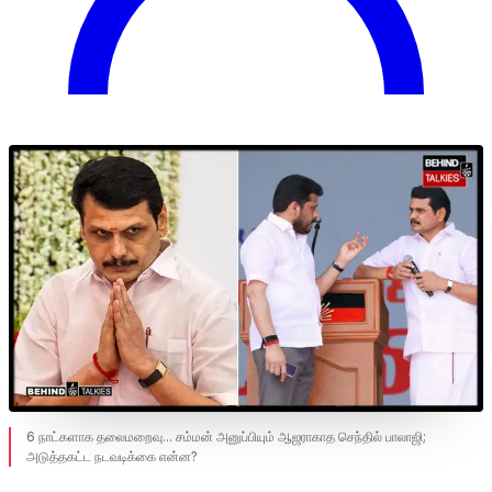
6 நாட்களாக தலைமறைவு... சம்மன் அனுப்பியும் ஆஜராகாத செந்தில் பாலாஜி;
அடுத்தகட்ட நடவடிக்கை என்ன?