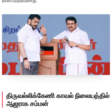
தீவிரப்படுத்தியுள்ளது.
திருவல்லிக்கேணி காவல் நிலையத்தில்
ஆஜராக சம்மன்