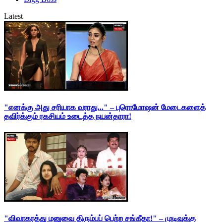
Latest
"எனக்கு அது சரியாக வராது..." – புரொமோஷன் மேடைகளைத்
தவிர்க்கும் ரகசியம் உடைத்த நயன்தாரா!
"விவாகரத்து மனுவை திரும்பப் பெற்ற சங்கீதா!" – முடிவுக்கு