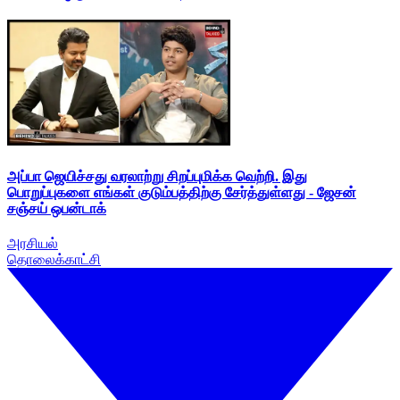
அப்பா ஜெயிச்சது வரலாற்று சிறப்புமிக்க வெற்றி. இது
பொறுப்புகளை எங்கள் குடும்பத்திற்கு சேர்த்துள்ளது - ஜேசன்
சஞ்சய் ஒபன்டாக்
அரசியல்
தொலைக்காட்சி