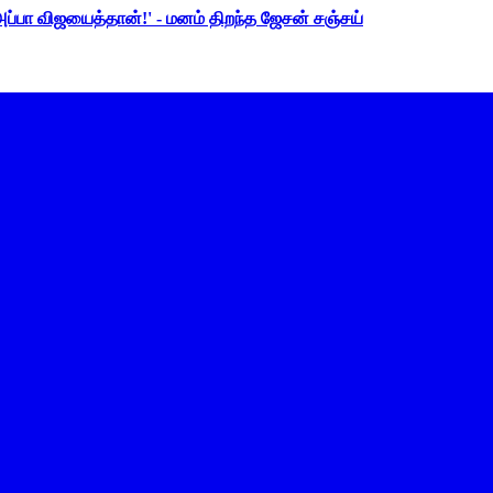
 அப்பா விஜயைத்தான்!' - மனம் திறந்த ஜேசன் சஞ்சய்