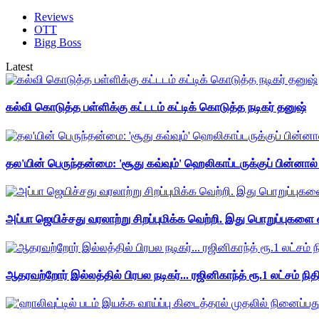
Reviews
OTT
Bigg Boss
Latest
கல்வி கொடுத்த பள்ளிக்கு கட்டடம் கட்டிக் கொடுத்த நடிகர் தனுஷ்
தல'யின் பெருந்தன்மை: 'சூது கவ்வும்' ஹெலிகாப்டருக்குப் பின்னால
அப்பா ஜெயிச்சது வரலாற்று சிறப்புமிக்க வெற்றி. இது பொறுப்புகளை எ
ஆதரவற்றோர் இல்லத்தில் பிரபல நடிகர்... ரஜினிகாந்த் ரூ.1 லட்சம் நித