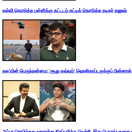
கல்வி கொடுத்த பள்ளிக்கு கட்டடம் கட்டிக் கொடுத்த நடிகர் தனுஷ்
தல'யின் பெருந்தன்மை: 'சூது கவ்வும்' ஹெலிகாப்டருக்குப் பின்னால
அப்பா ஜெயிச்சது வரலாற்று சிறப்புமிக்க வெற்றி. இது பொறுப்புகளை எ