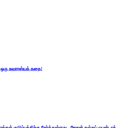
் ஒரு சுவாரஸ்யக் கதை!
ங்கள் குடும்பத்திற்கு சேர்த்துள்ளது - ஜேசன் சஞ்சய் ஒபன்டாக்