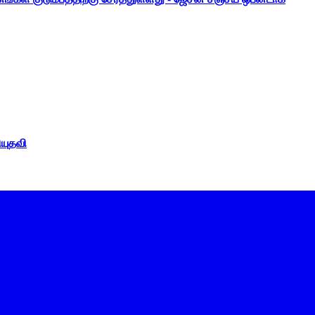
ியுதவி