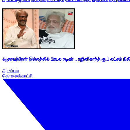
ஆதரவற்றோர் இல்லத்தில் பிரபல நடிகர்... ரஜினிகாந்த் ரூ.1 லட்சம் நித
அரசியல்
தொலைக்காட்சி