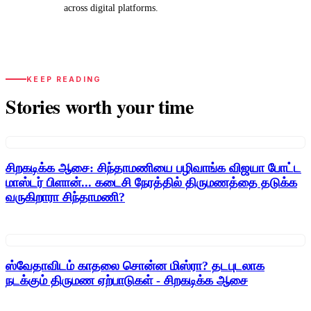
across digital platforms.
KEEP READING
Stories worth your time
சிறகடிக்க ஆசை: சிந்தாமணியை பழிவாங்க விஜயா போட்ட
மாஸ்டர் பிளான்... கடைசி நேரத்தில் திருமணத்தை தடுக்க
வருகிறாரா சிந்தாமணி?
ஸ்வேதாவிடம் காதலை சொன்ன மிஸ்ரா? தடபுடலாக
நடக்கும் திருமண ஏற்பாடுகள் - சிறகடிக்க ஆசை