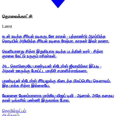
தொலைக்காட்சி
Latest
உடன் நடித்த சீரியல் நடிகருடனே காதல் - புத்தாண்டு ஆரம்பித்த
நொடியில் அறிவித்த சீரியல் நடிகை ரேஷ்மா. காதலர் இவர் தானா.
வெளியானது சித்ரா இறுதியாக நடித்த படத்தின் டீசர் - சித்ரா
குரலை கேட்டு உருகும் ரசிகர்கள்.
அட, கொடுமையே பாண்டியன் ஸ்டோர்ஸ் ஜீவாவிற்கா இப்படி -
அதான் ஊருக்கு போய்ட்ட மாதிரி சமாளிச்சாங்களா.
பாண்டியன் ஸ்டோர்ஸ் சீரியலுக்கு கிடைத்த மிகப்பெரிய கௌரவம்.
இத பாக்க சித்ரா இல்லையே.
வேலனை வேலம்மாளாக மாற்றிய விஜய் டிவி - ஆனால், அதே கதைய
தான் டிங்கரிங் பண்ணி இருகாங்க போல.
தொழில்நுட்பம்
விமர்சனம்