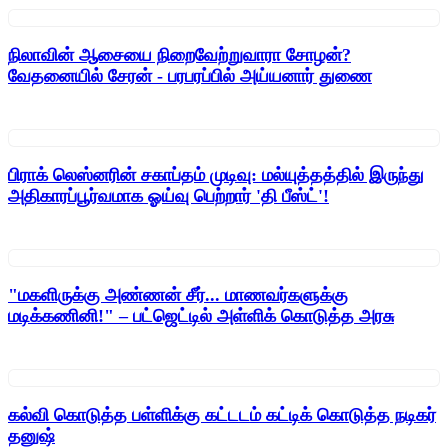
நிலாவின் ஆசையை நிறைவேற்றுவாரா சோழன்?
வேதனையில் சேரன் - பரபரப்பில் அய்யனார் துணை
பிராக் லெஸ்னரின் சகாப்தம் முடிவு: மல்யுத்தத்தில் இருந்து
அதிகாரப்பூர்வமாக ஓய்வு பெற்றார் 'தி பீஸ்ட்'!
"மகளிருக்கு அண்ணன் சீர்... மாணவர்களுக்கு
மடிக்கணினி!" – பட்ஜெட்டில் அள்ளிக் கொடுத்த அரசு
கல்வி கொடுத்த பள்ளிக்கு கட்டடம் கட்டிக் கொடுத்த நடிகர்
தனுஷ்