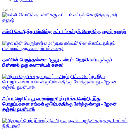
Latest
கல்வி கொடுத்த பள்ளிக்கு கட்டடம் கட்டிக் கொடுத்த நடிகர் தனுஷ்
தல'யின் பெருந்தன்மை: 'சூது கவ்வும்' ஹெலிகாப்டருக்குப்
பின்னால் ஒரு சுவாரஸ்யக் கதை!
அப்பா ஜெயிச்சது வரலாற்று சிறப்புமிக்க வெற்றி. இது
பொறுப்புகளை எங்கள் குடும்பத்திற்கு சேர்த்துள்ளது - ஜேசன்
சஞ்சய் ஒபன்டாக்