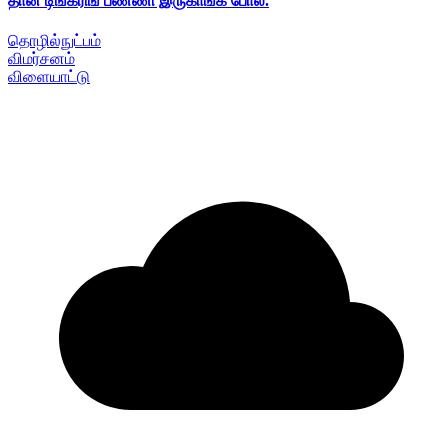
தான் டிங்கரிங் பண்ணி இருகாங்க போல.
தொழில்நுட்பம்
விமர்சனம்
விளையாட்டு