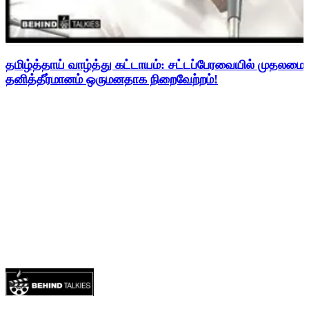
தமிழ்த்தாய் வாழ்த்து கட்டாயம்: சட்டப்பேரவையில் முதலமை
தனித்தீர்மானம் ஒருமனதாக நிறைவேற்றம்!