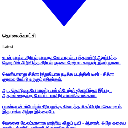
தொலைக்காட்சி
Latest
உடன் நடித்த சீரியல் நடிகருடனே காதல் - புத்தாண்டு ஆரம்பித்த
நொடியில் அறிவித்த சீரியல் நடிகை ரேஷ்மா. காதலர் இவர் தானா.
வெளியானது சித்ரா இறுதியாக நடித்த படத்தின் டீசர் - சித்ரா
குரலை கேட்டு உருகும் ரசிகர்கள்.
அட, கொடுமையே பாண்டியன் ஸ்டோர்ஸ் ஜீவாவிற்கா இப்படி -
அதான் ஊருக்கு போய்ட்ட மாதிரி சமாளிச்சாங்களா.
பாண்டியன் ஸ்டோர்ஸ் சீரியலுக்கு கிடைத்த மிகப்பெரிய கௌரவம்.
இத பாக்க சித்ரா இல்லையே.
வேலனை வேலம்மாளாக மாற்றிய விஜய் டிவி - ஆனால், அதே கதைய