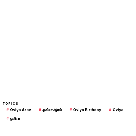
TOPICS
#
Oviya Arav
#
ஓவியா ஆரவ்
#
Oviya Birthday
#
Oviya
#
ஓவியா