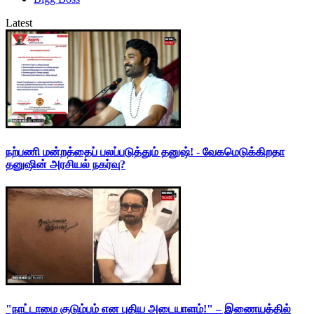
Latest
நற்பணி மன்றத்தைப் பலப்படுத்தும் தனுஷ்! - வேகமெடுக்கிறதா
தனுஷின் அரசியல் நகர்வு?
"நாட்டாமை குடும்பம் என புதிய அடையாளம்!" – இணையத்தில்