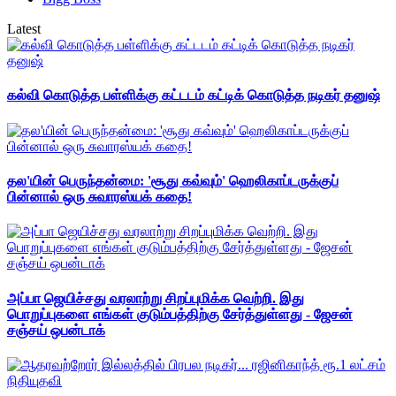
Latest
கல்வி கொடுத்த பள்ளிக்கு கட்டடம் கட்டிக் கொடுத்த நடிகர் தனுஷ்
தல'யின் பெருந்தன்மை: 'சூது கவ்வும்' ஹெலிகாப்டருக்குப்
பின்னால் ஒரு சுவாரஸ்யக் கதை!
அப்பா ஜெயிச்சது வரலாற்று சிறப்புமிக்க வெற்றி. இது
பொறுப்புகளை எங்கள் குடும்பத்திற்கு சேர்த்துள்ளது - ஜேசன்
சஞ்சய் ஒபன்டாக்