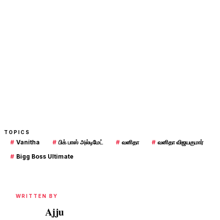
TOPICS
#
Vanitha
#
பிக் பாஸ் அல்டிமேட்
#
வனிதா
#
வனிதா விஜயகுமார்
#
Bigg Boss Ultimate
WRITTEN BY
Ajju
A