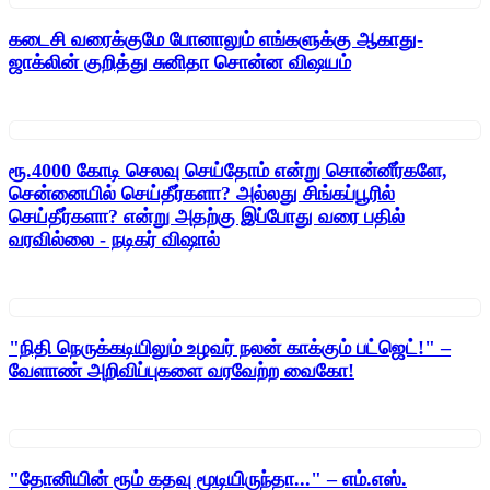
கடைசி வரைக்குமே போனாலும் எங்களுக்கு ஆகாது-
ஜாக்லின் குறித்து சுனிதா சொன்ன விஷயம்
ரூ.4000 கோடி செலவு செய்தோம் என்று சொன்னீர்களே,
சென்னையில் செய்தீர்களா? அல்லது சிங்கப்பூரில்
செய்தீர்களா? என்று அதற்கு இப்போது வரை பதில்
வரவில்லை - நடிகர் விஷால்
"நிதி நெருக்கடியிலும் உழவர் நலன் காக்கும் பட்ஜெட்!" –
வேளாண் அறிவிப்புகளை வரவேற்ற வைகோ!
"தோனியின் ரூம் கதவு மூடியிருந்தா..." – எம்.எஸ்.