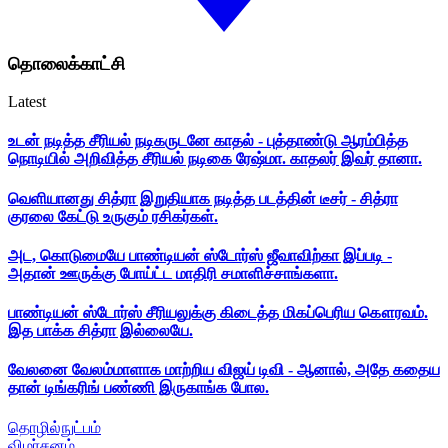
தொலைக்காட்சி
Latest
உடன் நடித்த சீரியல் நடிகருடனே காதல் - புத்தாண்டு ஆரம்பித்த
நொடியில் அறிவித்த சீரியல் நடிகை ரேஷ்மா. காதலர் இவர் தானா.
வெளியானது சித்ரா இறுதியாக நடித்த படத்தின் டீசர் - சித்ரா
குரலை கேட்டு உருகும் ரசிகர்கள்.
அட, கொடுமையே பாண்டியன் ஸ்டோர்ஸ் ஜீவாவிற்கா இப்படி -
அதான் ஊருக்கு போய்ட்ட மாதிரி சமாளிச்சாங்களா.
பாண்டியன் ஸ்டோர்ஸ் சீரியலுக்கு கிடைத்த மிகப்பெரிய கௌரவம்.
இத பாக்க சித்ரா இல்லையே.
வேலனை வேலம்மாளாக மாற்றிய விஜய் டிவி - ஆனால், அதே கதைய
தான் டிங்கரிங் பண்ணி இருகாங்க போல.
தொழில்நுட்பம்
விமர்சனம்