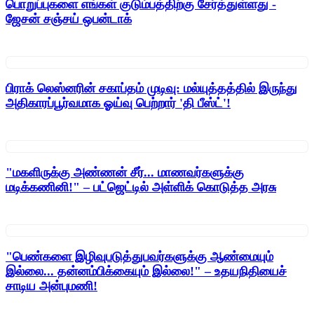
பொறுப்புகளை எங்கள் குடும்பத்திற்கு சேர்த்துள்ளது -
ஜேசன் சஞ்சய் ஒபன்டாக்
பிராக் லெஸ்னரின் சகாப்தம் முடிவு: மல்யுத்தத்தில் இருந்து
அதிகாரப்பூர்வமாக ஓய்வு பெற்றார் 'தி பீஸ்ட்'!
"மகளிருக்கு அண்ணன் சீர்... மாணவர்களுக்கு
மடிக்கணினி!" – பட்ஜெட்டில் அள்ளிக் கொடுத்த அரசு
"பெண்களை இழிவுபடுத்துபவர்களுக்கு ஆண்மையும்
இல்லை... தன்னம்பிக்கையும் இல்லை!" – உதயநிதியைச்
சாடிய அன்புமணி!