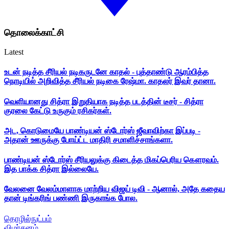
தொலைக்காட்சி
Latest
உடன் நடித்த சீரியல் நடிகருடனே காதல் - புத்தாண்டு ஆரம்பித்த
நொடியில் அறிவித்த சீரியல் நடிகை ரேஷ்மா. காதலர் இவர் தானா.
வெளியானது சித்ரா இறுதியாக நடித்த படத்தின் டீசர் - சித்ரா
குரலை கேட்டு உருகும் ரசிகர்கள்.
அட, கொடுமையே பாண்டியன் ஸ்டோர்ஸ் ஜீவாவிற்கா இப்படி -
அதான் ஊருக்கு போய்ட்ட மாதிரி சமாளிச்சாங்களா.
பாண்டியன் ஸ்டோர்ஸ் சீரியலுக்கு கிடைத்த மிகப்பெரிய கௌரவம்.
இத பாக்க சித்ரா இல்லையே.
வேலனை வேலம்மாளாக மாற்றிய விஜய் டிவி - ஆனால், அதே கதைய
தான் டிங்கரிங் பண்ணி இருகாங்க போல.
தொழில்நுட்பம்
விமர்சனம்