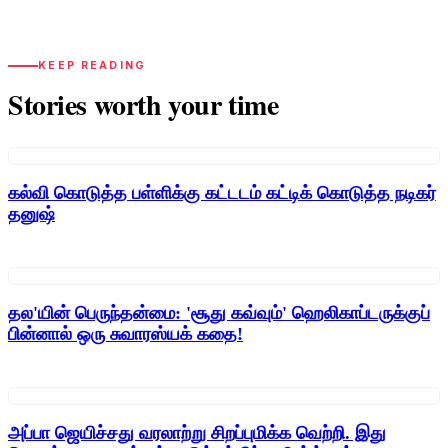
KEEP READING
Stories worth your time
கல்வி கொடுத்த பள்ளிக்கு கட்டடம் கட்டிக் கொடுத்த நடிகர்
தனுஷ்
தல'யின் பெருந்தன்மை: 'சூது கவ்வும்' ஹெலிகாப்டருக்குப்
பின்னால் ஒரு சுவாரஸ்யக் கதை!
அப்பா ஜெயிச்சது வரலாற்று சிறப்புமிக்க வெற்றி. இது