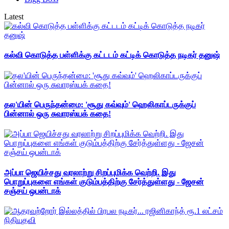
Latest
கல்வி கொடுத்த பள்ளிக்கு கட்டடம் கட்டிக் கொடுத்த நடிகர் தனுஷ்
தல'யின் பெருந்தன்மை: 'சூது கவ்வும்' ஹெலிகாப்டருக்குப்
பின்னால் ஒரு சுவாரஸ்யக் கதை!
அப்பா ஜெயிச்சது வரலாற்று சிறப்புமிக்க வெற்றி. இது
பொறுப்புகளை எங்கள் குடும்பத்திற்கு சேர்த்துள்ளது - ஜேசன்
சஞ்சய் ஒபன்டாக்