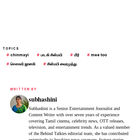
TOPICS
#
chinmayi
#
பாடகி சின்மயி
#
மீடூ
#
mee too
#
சௌகார் ஜானகி
#
சின்மயி வைரமுத்து
WRITTEN BY
subhashini
Subhashini is a Senior Entertainment Journalist and
Content Writer with over seven years of experience
covering Tamil cinema, celebrity news, OTT releases,
television, and entertainment trends. As a valued member
of the Behind Talkies editorial team, she has contributed
extensively to breaking news coverage, feature stories,