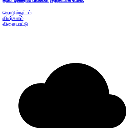
தான் டிங்கரிங் பண்ணி இருகாங்க போல.
தொழில்நுட்பம்
விமர்சனம்
விளையாட்டு