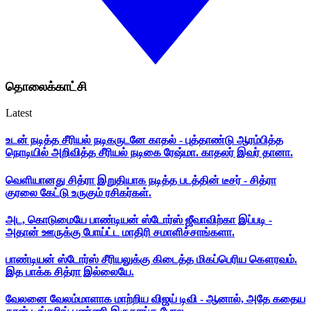
தொலைக்காட்சி
Latest
உடன் நடித்த சீரியல் நடிகருடனே காதல் - புத்தாண்டு ஆரம்பித்த
நொடியில் அறிவித்த சீரியல் நடிகை ரேஷ்மா. காதலர் இவர் தானா.
வெளியானது சித்ரா இறுதியாக நடித்த படத்தின் டீசர் - சித்ரா
குரலை கேட்டு உருகும் ரசிகர்கள்.
அட, கொடுமையே பாண்டியன் ஸ்டோர்ஸ் ஜீவாவிற்கா இப்படி -
அதான் ஊருக்கு போய்ட்ட மாதிரி சமாளிச்சாங்களா.
பாண்டியன் ஸ்டோர்ஸ் சீரியலுக்கு கிடைத்த மிகப்பெரிய கௌரவம்.
இத பாக்க சித்ரா இல்லையே.
வேலனை வேலம்மாளாக மாற்றிய விஜய் டிவி - ஆனால், அதே கதைய