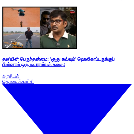
தல'யின் பெருந்தன்மை: 'சூது கவ்வும்' ஹெலிகாப்டருக்குப்
பின்னால் ஒரு சுவாரஸ்யக் கதை!
அரசியல்
தொலைக்காட்சி