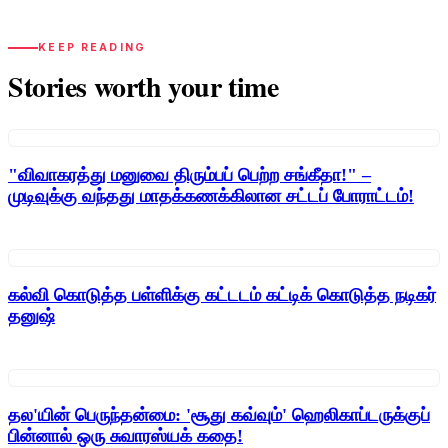
KEEP READING
Stories worth your time
"விவாகரத்து மனுவை திரும்பப் பெற்ற சங்கீதா!" –
முடிவுக்கு வந்தது மாதக்கணக்கிலான சட்டப் போராட்டம்!
கல்வி கொடுத்த பள்ளிக்கு கட்டடம் கட்டிக் கொடுத்த நடிகர்
தனுஷ்
தல'யின் பெருந்தன்மை: 'சூது கவ்வும்' ஹெலிகாப்டருக்குப்
பின்னால் ஒரு சுவாரஸ்யக் கதை!