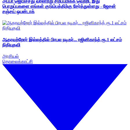
அப்பா ஜெயிச்சது வரலாற்று சிறப்புமிக்க வெற்றி. இது
பொறுப்புகளை எங்கள் குடும்பத்திற்கு சேர்த்துள்ளது - ஜேசன்
சஞ்சய் ஒபன்டாக்
ஆதரவற்றோர் இல்லத்தில் பிரபல நடிகர்... ரஜினிகாந்த் ரூ.1 லட்சம்
நிதியுதவி
அரசியல்
தொலைக்காட்சி