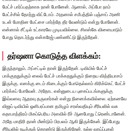
மேட்ச் பார்ப்பதற்காக நான் போனேன். ஆனால், அப்போ நாம்
மேட்ச்சில் தோற்று விட்டோம். அதனால் சமீபத்தில் பஞ்சாப் அணி
உடன் மோதின மேட்சை பார்த்தே தீர வேண்டும் என்று போனேன்.
என்னால் சீட்டில் உட்காரவே முடியவில்லை. சிஎஸ்கே விளையாடும்
போது தொடர்ந்து என்கரேஜ் பண்ணிட்டு இருந்தேன்.
தர்ஷனா கொடுத்த விளக்கம்:
இருந்தாலும், அப்சட்டில் தான் இருந்தேன். டிவியில் மேட்ச்
பாக்குறதுக்கும் லைவ் மேட்ச் பாக்கறதுக்கும் நிறைய வித்தியாசம்
இருக்கு. எனக்கு டைம் கிடைக்கும் போதெல்லாம் கிரிக்கெட் மேட்ச்
பார்க்கப் போவேன். அதோட என்னுடைய புகைப்படங்களுக்கு
இவ்வளவு ஆதரவு தருவார்கள் என்று நினைக்கவில்லை. ஏற்கனவே
விஜய் டிவியில் ஒளிபரப்பான தமிழும் சரஸ்வதியும் சீரியலில் வசு
கதாபாத்திரம் மிகப்பெரிய அளவில் ரீச் ஆனபோது ட்ரெண்டானேன்.
அதே மாதிரி தான் மீண்டும் பிரபலம் ஆகி இருக்கேன். இப்போது
சீரியலில் நடித்துக் கொண்டு இருக்கிறேன். நல்ல வாய்ப்புகள்