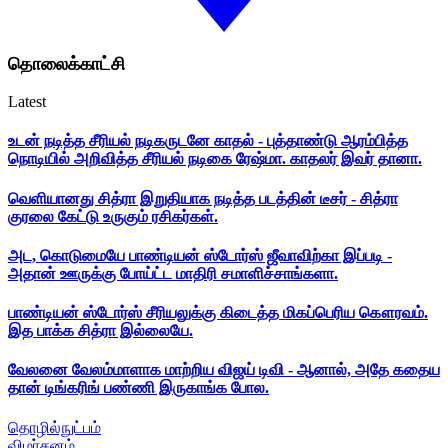
தொலைக்காட்சி
Latest
உடன் நடித்த சீரியல் நடிகருடனே காதல் - புத்தாண்டு ஆரம்பித்த
நொடியில் அறிவித்த சீரியல் நடிகை ரேஷ்மா. காதலர் இவர் தானா.
வெளியானது சித்ரா இறுதியாக நடித்த படத்தின் டீசர் - சித்ரா
குரலை கேட்டு உருகும் ரசிகர்கள்.
அட, கொடுமையே பாண்டியன் ஸ்டோர்ஸ் ஜீவாவிற்கா இப்படி -
அதான் ஊருக்கு போய்ட்ட மாதிரி சமாளிச்சாங்களா.
பாண்டியன் ஸ்டோர்ஸ் சீரியலுக்கு கிடைத்த மிகப்பெரிய கௌரவம்.
இத பாக்க சித்ரா இல்லையே.
வேலனை வேலம்மாளாக மாற்றிய விஜய் டிவி - ஆனால், அதே கதைய
தான் டிங்கரிங் பண்ணி இருகாங்க போல.
தொழில்நுட்பம்
விமர்சனம்